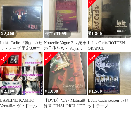
2,400
11,999
1,800
¥
現在 ¥
¥
Lubis Cadir 『蝕』 カセ
Nouvelle Vague 2 世紀末
Lubis Cadir/ROTTEN
ットテープ 限定300本
の天使たちへ Kaya
ORANGE
12012 デモ
2,400
1,000
1,500
¥
¥
¥
LAREINE KAMIJO
【DVD】V.A / Matina最
Lubis Cadir season カセ
Versailles ヴィドール
終章 FINAL PRELUDE
ットテープ
12012 廃盤