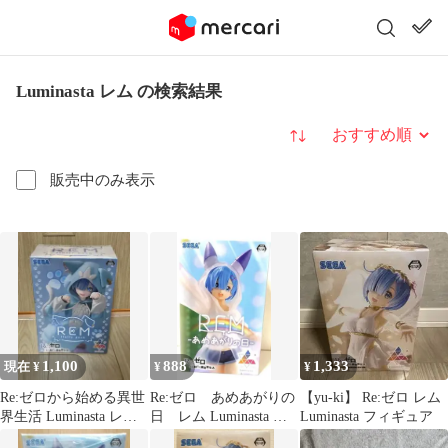
Luminasta レム の検索結果
並び替え
販売中のみ表示
1,100
888
1,333
現在 ¥
¥
¥
Re:ゼロから始める異世
Re:ゼロ あめあがりの
【yu-ki】 Re:ゼロ レム
界生活 Luminasta レム
日 レム Luminasta フ
Luminasta フィギュア
もふもふパック
ィギュア