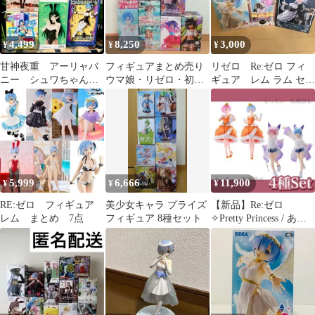
4,499
8,250
3,000
¥
¥
¥
甘神夜重 アーリャバ
フィギュアまとめ売り
リゼロ Re:ゼロ フィ
ニー シュワちゃん
ウマ娘・リゼロ・初音
ギュア レム ラム セッ
レム バニー フィギュ
ミク・推しの子等9体セ
ト
ア 新品 4点
ット
5,999
6,666
11,900
¥
¥
¥
RE:ゼロ フィギュア
美少女キャラ プライズ
【新品】Re:ゼロ
レム まとめ 7点
フィギュア 8種セット
✧Pretty Princess / あめ
がりの日 4種セット