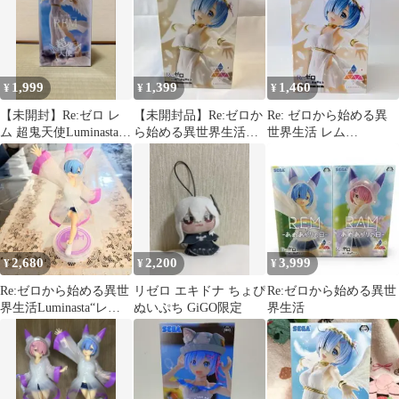
1,999
1,399
1,460
¥
¥
¥
【未開封】Re:ゼロ レ
【未開封品】Re:ゼロか
Re: ゼロから始める異
ム 超鬼天使Luminastaフ
ら始める異世界生活
世界生活 レム
ィギュア SEGAリゼロ
Luminasta レム 熾天使
Luminasta 熾天使 フィ
ギュア
2,680
2,200
3,999
¥
¥
¥
Re:ゼロから始める異世
リゼロ エキドナ ちょぴ
Re:ゼロから始める異世
界生活Luminasta“レム”-
ぬいぷち GiGO限定
界生活
あめあがりの日-リゼロ