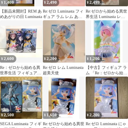
1,400
2,490
2,499
¥
¥
¥
【新品未開封】REM あ
Re:ゼロ Luminasta フィ
Re:ゼロから始める異世
めあがりの日 Luminasta
ギュア ラム レム あめ
界生活 Luminasta レム
あがりの日
超鬼天使
2,600
2,200
1,200
¥
¥
¥
Re：ゼロから始める異
Re:ゼロ レム Luminasta
【中古】フィギュア ラ
世界生活 フィギュア
超美天使
ム 「Re：ゼロから始め
Luminasta -ことりあそ
る異世界生活」
び-
Luminasta“ラム”-あめあ
がりの日-
2,500
1,650
2,200
¥
¥
¥
SEGA Luminasta フィギ
Re:ゼロから始める異世
Re:ゼロ Luminasta にゃ