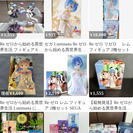
ト
Luminasta 2種セット
5,555
935
10,000
¥
¥
¥
Re:ゼロから始める異世
セガ Luminasta Re:ゼロ
Re:ゼロ リゼロ レム
界生活 フィギュア 6体
から始める異世界生活
フィギュア 2種セット
セット
レム -熾天使-
1,600
2,199
1,555
現在 ¥
¥
¥
Re:ゼロから始める異世
Re:ゼロ レム フィギュ
【箱無発送】Re:ゼロか
界生活 Luminasta にゃ
ア 2種セット SEGA
ら始める異世界生活
つの日 ラム
Yumemirise レム