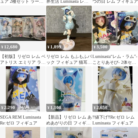
ュア 2種セット ラーヴ
界生活 Luminasta レム
つの日 レム フィギュア
ァ/ティアマト レム
にゃつの日
12,680
1,899
3,500
¥
¥
¥
【初版】リゼロ レム ベ
リゼロ レム もふもふパ
Luminasta“レム・ラム”-
アトリス エミリア ラム
ック フィギュア 猫耳パ
ことりあそび- 2体セッ
パック フィギュア 4種
ーカー 肉球
ト
セット
2,290
1,100
2,650
¥
¥
¥
SEGA REM Luminasta
【新品】リゼロ レム あ
‼️値下げ‼️Re:ゼロ レム
Re:ゼロ フィギュア
めあがりの日 フィギュ
Luminasta フィギュア
ア Luminasta