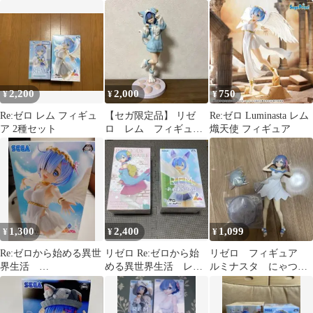
開封品あり
活Luminastaラム レム
2,200
2,000
750
¥
¥
¥
Re:ゼロ レム フィギュ
【セガ限定品】 リゼ
Re:ゼロ Luminasta レム
ア 2種セット
ロ レム フィギュア
熾天使 フィギュア
（オンクレ限定ver)
1,300
2,400
1,099
¥
¥
¥
Re:ゼロから始める異世
リゼロ Re:ゼロから始
リゼロ フィギュア
界生活
める異世界生活 レ
ルミナスタ にゃつの
Luminasta “レム”-超鬼
ム フィギュア 2種セ
日 レム
天使-
ット