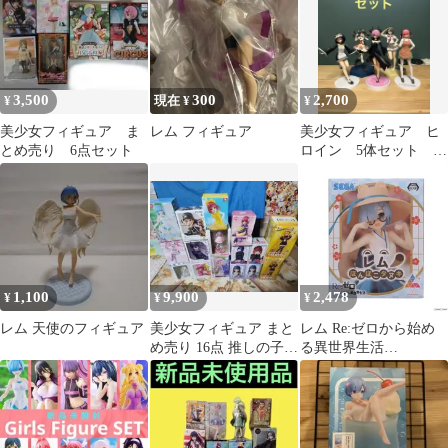
以内発送】
の日
3,500
300
2,700
¥
現在 ¥
¥
美少女フィギュア ま
レム フィギュア
美少女フィギュア ヒ
とめ売り 6点セット
ロイン 5体セット ま
とめ売り
1,100
9,900
2,478
¥
¥
¥
レム 天使のフィギュア
美少女フィギュア まと
レム Re:ゼロから始め
め売り 16点 推しの子
る異世界生活
タイトーくじ リゼロ
Luminasta『レム』-ぽん
GGO
ぽこタヌキ- フィギュ
ア プライズ(1108152)
セガ