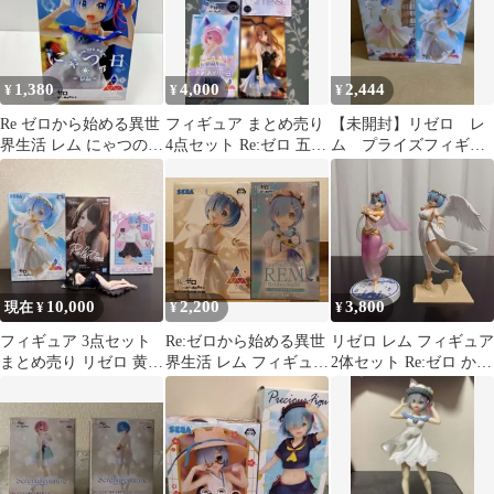
1,380
4,000
2,444
¥
¥
¥
Re ゼロから始める異世
フィギュア まとめ売り
【未開封】リゼロ レ
界生活 レム にゃつの日
4点セット Re:ゼロ 五等
ム プライズフィギュ
フィギュア 非売品
分の花嫁
ア まとめ売り
10,000
2,200
3,800
現在 ¥
¥
¥
フィギュア 3点セット
Re:ゼロから始める異世
リゼロ レム フィギュア
まとめ売り リゼロ 黄金
界生活 レム フィギュア
2体セット Re:ゼロ から
騎士
2種セット
始める異世界生活