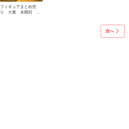
フィギュアまとめ売
り 大量 未開封 ブ
ルアカ 影の実力者
リコリコ
次へ