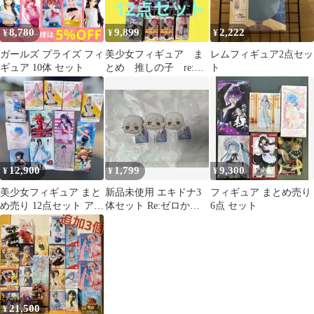
8,780
9,899
2,222
¥
¥
¥
ガールズ プライズ フィ
美少女フィギュア ま
レムフィギュア2点セッ
ギュア 10体 セット
とめ 推しの子 re:ゼ
ト
ロから始める異世界生
活 ウマ娘
12,900
1,799
9,300
¥
¥
¥
美少女フィギュア まと
新品未使用 エキドナ3
フィギュア まとめ売り
め売り 12点セット アオ
体セット Re:ゼロから
6点 セット
のハコ エヴァ 推しの子
始める異世界生活 ぴん
リゼロ
ぐるみ①
21,500
¥