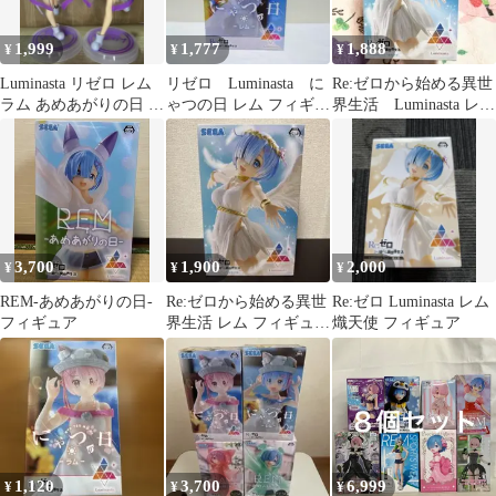
1,999
1,777
1,888
¥
¥
¥
Luminasta リゼロ レム
リゼロ Luminasta に
Re:ゼロから始める異世
ラム あめあがりの日 フ
ゃつの日 レム フィギュ
界生活 Luminasta レ
ィギュア
ア
ム 超鬼天使
3,700
1,900
2,000
¥
¥
¥
REM-あめあがりの日-
Re:ゼロから始める異世
Re:ゼロ Luminasta レム
フィギュア
界生活 レム フィギュア
熾天使 フィギュア
Luminasta
1,120
3,700
6,999
¥
¥
¥