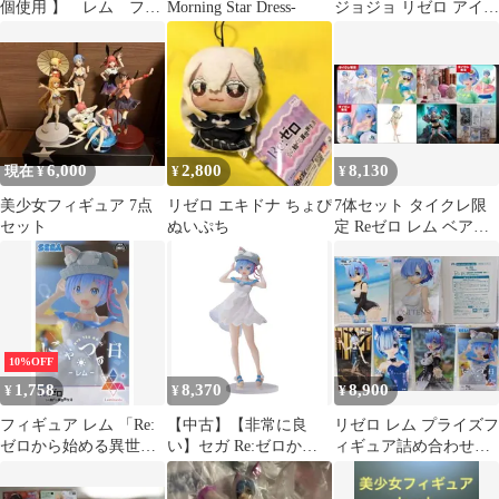
個使用 】 レム フィ
Morning Star Dress-
ジョジョ リゼロ アイド
ギュア リゼロ 熾天
ルマスター
使 リペイント
6,000
2,800
8,130
現在 ¥
¥
¥
美少女フィギュア 7点
リゼロ エキドナ ちょぴ
7体セット タイクレ限
セット
ぬいぷち
定 Reゼロ レム ベアト
リス フィギュア まと
め売り
10%OFF
1,758
8,370
8,900
¥
¥
¥
フィギュア レム 「Re:
【中古】【非常に良
リゼロ レム プライズフ
ゼロから始める異世界
い】セガ Re:ゼロから
ィギュア詰め合わせ
生活」 Luminasta “レ
始める異世界生活
[34]
ム”-にゃつの日-【14日
Luminasta レム にゃつ