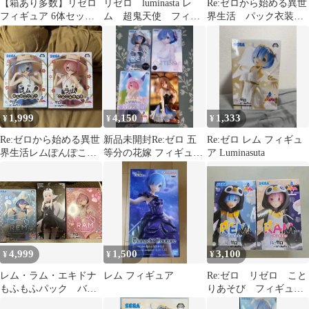
【箱あり多数】リゼロ
リゼロ luminasta レ
Re:ゼロから始める異世
フィギュア 6体セット
ム 超鬼天使 フィギ
界生活 パック衣装
レム ラム Qposket
ュア
フィギュアセット
1,999
4,150
1,333
¥
¥
¥
Re:ゼロから始める異世
新品未開封Re:ゼロ 五
Re:ゼロ レム フィギュ
界生活レムぽんぽこタ
等分の花嫁 フィギュア
ア Luminasuta
ヌキ ラム こんこんキツ
4点セット
ネ2種セット
4,999
1,500
3,100
¥
¥
¥
レム・ラム・エキドナ
レム フィギュア
Re:ゼロ リゼロ こと
もふもふパック バニ
りあそび フィギュ
ー fluffy pack 3体セッ
ア レム ラム