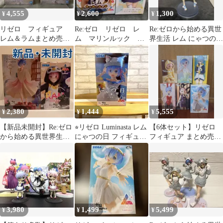
4,555
2,600
1,300
¥
¥
¥
リゼロ フィギュア
Re:ゼロ リゼロ レ
Re:ゼロから始める異世
レム＆ラムまとめ売り-
ム マリンルック ぽ
界生活 レム にゃつの日
完全未開封品-
んぽこタヌキ セット
フィギュア
2,380
1,444
5,555
¥
¥
¥
【新品未開封】Re:ゼロ
⭐︎リゼロ Luminasta レム
【6体セット】リゼロ
から始める異世界生活
にゃつの日 フィギュア
フィギュア まとめ売り
フィギュア レム・ラム
⭐︎
レム ラム バニー ジャ
2体セット
ージ
3,980
1,499
5,499
¥
¥
¥