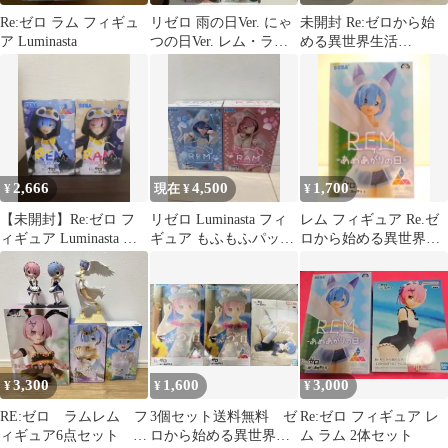
Re:ゼロ ラム フィギュ
リゼロ 雨の日Ver. にゃ
未開封 Re:ゼロから始
ア Luminasta
つの日Ver. レム・ラム
める異世界生活
フィギュア4点セット
Luminasta レム ことり
あそび 他 フィギュア
８個セット SF7G08
c107
2,666
4,500
1,700
¥
現在 ¥
¥
【未開封】Re:ゼロ フ
リゼロ Luminasta フィ
レム フィギュア Re.ゼ
ィギュア Luminasta こ
ギュア もふもふパック
ロから始める異世界生
とりあそび リゼロ
レム ラム 2点セット
活 リゼロ あめあがりの
日
3,300
1,600
3,000
¥
¥
¥
RE:ゼロ ラムレム フ
3個セット送料無料 ゼ
Re:ゼロ フィギュア レ
ィギュア6点セット 未
ロから始める異世界生
ム ラム 2体セット