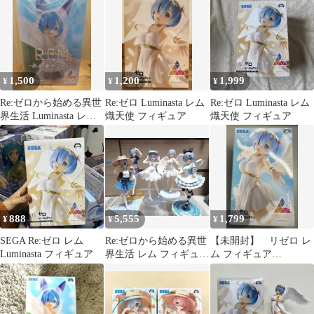
1,500
1,200
1,999
¥
¥
¥
Re:ゼロから始める異世
Re:ゼロ Luminasta レム
Re:ゼロ Luminasta レム
界生活 Luminasta レム
熾天使 フィギュア
熾天使 フィギュア
あめあがりの日
888
5,555
1,799
¥
¥
¥
SEGA Re:ゼロ レム
Re:ゼロから始める異世
【未開封】 リゼロ レ
Luminasta フィギュア
界生活 レム フィギュア
ム フィギュア
5体セット
Luminasta 超鬼天使