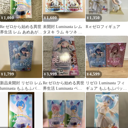
1,000
1,600
1,350
¥
¥
¥
Re:ゼロから始める異世
未開封 Luminasta レム
R e:ゼロフィギュア
界生活 レム あめあがり
タヌキ ラム キツネ フ
の日 フィギュア
ィギュア 2種セット
1,799
3,999
4,599
¥
¥
¥
新品未開封 リゼロ レム
Re:ゼロから始める異世
リゼロ Luminasta フィ
luminasta もふもふパッ
界生活 Luminasta ベア
ギュア もふもふパック
ク フィギュア
トリスフラッフィ パ
レム ラム セット
ック