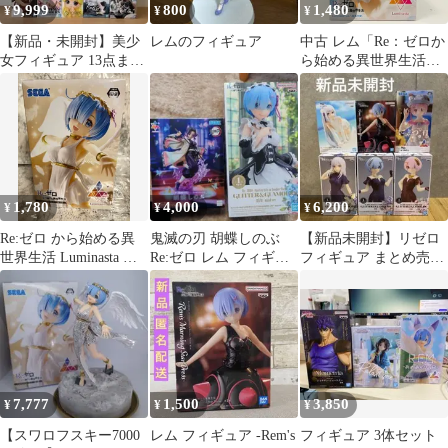
9,999
800
1,480
¥
¥
¥
【新品・未開封】美少
レムのフィギュア
中古 レム「Re：ゼロか
女フィギュア 13点まと
ら始める異世界生活」
め売り ONE PIECE
Luminasta“レム”-超鬼天
使-
1,780
4,000
6,200
¥
¥
¥
Re:ゼロ から始める異
鬼滅の刃 胡蝶しのぶ
【新品未開封】リゼロ
世界生活 Luminasta レ
Re:ゼロ レム フィギュ
フィギュア まとめ売り
ム 熾天使 プライズ フ
ア 2体セット
6体セット
ィギュア リゼロ
Re:Zero -Starting Life in
Another World Re: Life
in a Different World from
Zero a
7,777
1,500
3,850
¥
¥
¥
【スワロフスキー7000
レム フィギュア -Rem's
フィギュア 3体セット