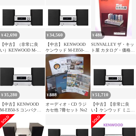
ム Bluetooth対応
25W+25W シルバー
42,690
34,560
480
¥
¥
¥
【中古】（非常に良
【中古】 KENWOOD
SUNVALLEY ザ・キッ
い）KENWOOD M-
ケンウッド M-EB50-S
ト屋 カタログ・価格表
EB50-S コンパクトHi-
コンパクトHi-Fiシステ
セット
Fiシステム Bluetooth対
ム Bluetooth対応
応 25W+25W シルバー
25W+25W シルバー
35,280
888
51,710
¥
¥
¥
【中古】KENWOOD
オーディオ・CD ラジ
【中古】【非常に良
M-EB50-S コンパクト
カセ他 7冊セット No2
い】ケンウッド ミニコ
Hi-Fiシステム Bluetooth
ンポ Bluetooth対応
対応 25W+25W シルバ
25W+25Wコンパクト
ー
Hi-Fiシステム M-EB50-
S シルバー(MEB50S)