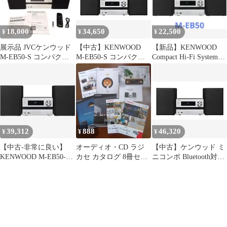
18,000
34,650
22,500
¥
¥
¥
展示品 JVCケンウッド
【中古】KENWOOD
【新品】KENWOOD
M-EB50-S コンパクト
M-EB50-S コンパクト
Compact Hi-Fi System
Hi-Fiシステム
Hi-Fiシステム Bluetooth
M-EB50
対応 25W+25W シルバ
ー
39,312
888
46,320
¥
¥
¥
【中古-非常に良い】
オーディオ・CD ラジ
【中古】ケンウッド ミ
KENWOOD M-EB50-S
カセ カタログ 8冊セッ
ニコンポ Bluetooth対応
コンパクトHi-Fiシステ
ト
25W+25Wコンパクト
ム Bluetooth対応
Hi-Fiシステム M-EB50-
25W+25W シルバー
S シルバー(MEB50S)