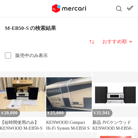
M-EB50-S の検索結果
並び替え
販売中のみ表示
20,000
25,000
31,941
¥
¥
¥
【短時間使用のみ】
KENWOOD Compact
新品 JVCケンウッド
KENWOOD M-EB50-S
Hi-Fi System M-EB50 S
KENWOOD M-EB50-S
コンパクトHi-Fiシステ