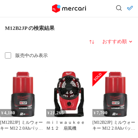
M12B2JP の検索結果
並び替え
販売中のみ表示
4,180
21,265
7,700
¥
¥
¥
[M12B2JP] ミルウォー
ｍｉｌｗａｕｋｅｅ
[M12B2JP] ミルウォー
キー M12 2.0Ahバッテ
Ｍ１２ 扇風機
キー M12 2.0Ahバッテ
リー ＜単品＞ 充電イン
リー ＜2個セット＞ 充