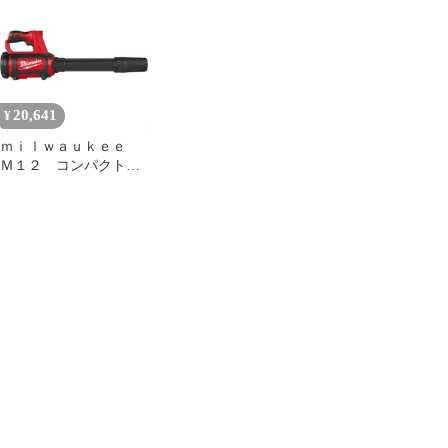
パクトレンチ用 電池パ
電インパクトレンチ用
ック 車両整備 メンテナ
電池パック 車両整備 メ
ンス 車 自動車 簡単 電
ンテナンス 車 自動車
動工具 作業
電動工具 作業
20,641
¥
ｍｉｌｗａｕｋｅｅ
Ｍ１２ コンパクトブ
ロワー