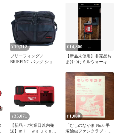
ノミータイプ KJ-M18B5-
100 未使用 送料無料
19,312
14,800
¥
¥
ト
ブリーフィング／
【新品未使用】非売品お
0
BRIEFING バッグ ショル
まけつけミルウォーキー
ダーバッグ 鞄 メンズ 男
ツールM18TM LEDエリ
性 男性用 ナイロン ネイ
アライト
ビー 紺 BRM181203
MODULE WARE DUNE S
MW モジュール ウエア
ハンドストラップ メッセ
ンジャーバッグ
35,071
1,000
¥
¥
【新品・7営業日以内発
「むしのなかま No.6 手
ン
送】ｍｉｌｗａｕｋｅｅ
塚治虫ファンクラブ・山