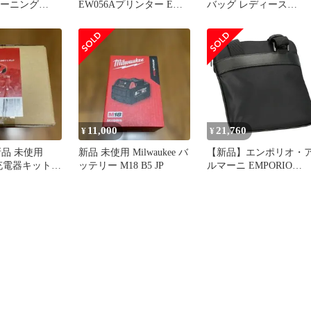
ワーニング
EW056Aプリンター EW-
バッグ レディース
0)未使用
056A 本体スキャナ EM18
CM183 IMWA0 1
11,000
21,760
¥
¥
新品 未使用
新品 未使用 Milwaukee バ
【新品】エンポリオ・
ee充電器キット
ッテリー M18 B5 JP
ルマーニ EMPORIO
LRJP
ARMANI バッグ メンズ
Y4M185Y217J 80001