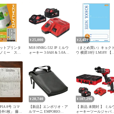
電器 車両整備 メンテナ
ンス 車 自動車 便利 長寿
命 簡単 電動工具 作業
25,000
2,451
¥
¥
ットプリンタ
M18 HNRG-532 JP ミルウ
（まとめ買い）キョク
ノミー スー
ォーキー 3.0AH & 5.0AH
ウ 横罫18行 LM18Y 【1
イングレード
スタートキット ( 457-
冊セット】
枚 KJ-
6580 JAN: 4573592060302
00【コクヨ】
M18HNRG532JP
M18HNRG532 M18HNRG
HNRG 532 5A 3A バッテ
リー )
28,740
107,290
¥
¥
IA 8号 コマ
【新品】エンポリオ・ア
【 新品 未開封 】 ミルウ
号外1枚」 藤子
ルマーニ EMPORIO
ォーキーツールジャパ