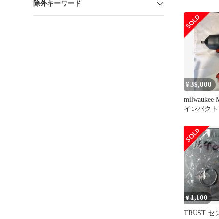
除外キーワード
不二雄 ユ
58年3月3
ンジン/同人
会誌/昭和
収録/名作劇
レクター資
U2TL3Q aa
39,000
¥
milwaukee
インパクト
テリー
1,100
¥
TRUST 