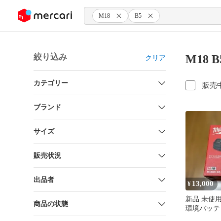
ンツにスキップ
M18
B5
絞り込み
M18 
クリア
カテゴリー
販売
ブランド
サイズ
販売状況
出品者
13,000
¥
新品 未使用 M
商品の状態
環境バッテリー
CR JP