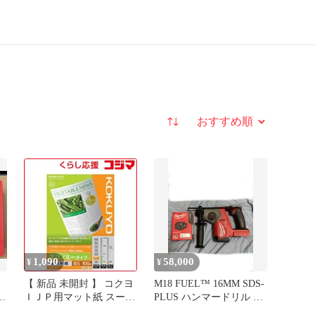
並び替え
1,090
58,000
¥
¥
【 新品 未開封 】 コクヨ
M18 FUEL™ 16MM SDS-
本
ＩＪＰ用マット紙 スーパ
PLUS ハンマードリル バ
ーファイングレード エコ
ッテリーSET