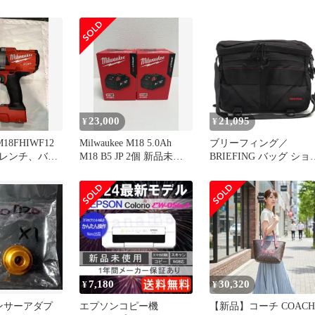
ートピア 昭和
ARMANI バッグ メンズ
合同会社 M18 FUEL パ
1日発行 ☆ファ
Y4M185Y138E 81072
ーパック(シンドウドリ
誌/漫画研究/
ル、インパクト
漫画/単行本未
M18FPP2A3502PJP 未使
場/私家版/コ
用 送料無料
料/資料本
B69nm18
23,000
21,095
¥
¥
 M18FHIWF12
Milwaukee M18 5.0Ah
ブリーフィング／
レンチ、バッ
M18 B5 JP 2個 新品未開
BRIEFING バッグ ショ
封
ダーバッグ 鞄 メンズ 
性 男性用 ナイロン ブ
ック 黒 BRM181203
MODULE WARE DUNE 
MW モジュール ウエア
ハンドストラップ メッ
ンジャーバッグ
7,180
30,320
¥
¥
センサーアダプ
エプソンコピー機
【新品】コーチ COACH