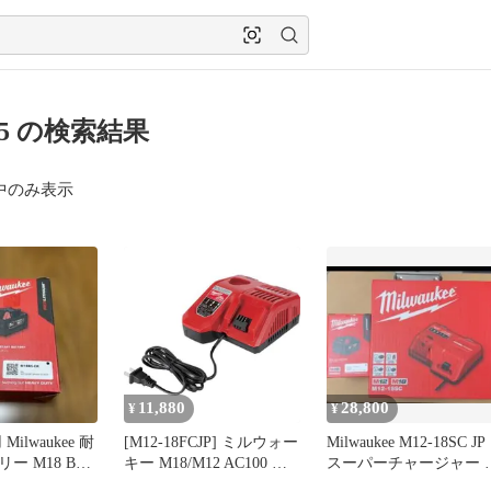
B5 の検索結果
中のみ表示
11,880
28,800
¥
¥
ilwaukee 耐
[M12-18FCJP] ミルウォー
Milwaukee M12-18SC JP
 M18 B5-
キー M18/M12 AC100 充
スーパーチャージャー 
電インパクトレンチ用充
体 m18