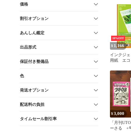
価格
割引オプション
あんしん鑑定
10%OFF
1,166
¥
出品形式
インクジェ
用紙 エコ
保証付き整備品
パーファ
Ｂ５ １００
色
M18B5-1
発送オプション
配送料の負担
3,000
¥
タイムセール割引率
「月刊UTOP
ーさる +