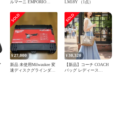
ルマーニ EMPORIO
LM18Y （1点）
ARMANI バッグ メンズ
Y4M185Y022V 81336
27,000
30,320
¥
¥
ア
新品 未使用Milwaukee 変
【新品】コーチ COACH
速ディスクグラインダー
バッグ レディース
本体のみ
CM183 IMDJ8 1