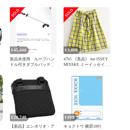
ワ
M18 BI-0 APJ M18 充電式
形会誌」 星彰一 編 手塚
空気入れ M18BI0APJ【沖
治虫ファンクラブ・山形
縄離島販売不可】
昭和58年4月29日発行 ☆
ファンジン/同人誌/漫画
研究/会誌/昭和漫画/アン
ケート/鉄腕アトム/電光
人間/山形/漫画資料
LBF2PR aa15いnm18
45,000
3,000
¥
¥
新品未使用 ループハン
47b5 《美品》 me ISSEY
ル
ドル付きダブルバッテリ
MIYAKE ミーイッセイミ
男
ー刈払機
ヤケ 台形スカート フレ
ラ
アスカート ウエストベル
ト付き M182FG691 イエ
S
ロー グレー コットン
100％ レディース
セ
28,740
499
¥
¥
【新品】エンポリオ・ア
キョクトウ 横罫18行