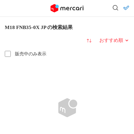
M18 FNB35-0X JP の検索結果
並び替え
販売中のみ表示