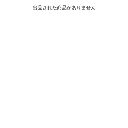
出品された商品がありません