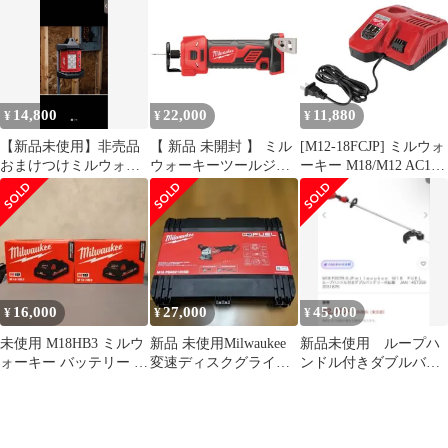
インパクトレンチ 車両
( 457-6580 JAN:
整備 メンテナンス 車
4573592060302
自動車 便利 簡単 電動
M18HNRG532JP
工具 作業
M18HNRG532
M18HNRG HNRG 532
5A 3A バッテリー )
14,800
22,000
11,880
¥
¥
¥
【新品未使用】非売品
【 新品 未開封 】 ミル
[M12-18FCJP] ミルウォ
おまけつけミルウォー
ウォーキーツールジャ
ーキー M18/M12 AC100
キーツールM18TM
パン合同会社 M18 ボー
充電インパクトレンチ
LEDエリアライト
ドトリマー
用充電器 車両整備 メン
M18BCT0BAPJ 未使用
テナンス 車 自動車 便
送料無料
利 長寿命 簡単 電動工
具 作業
16,000
27,000
45,000
¥
¥
¥
未使用 M18HB3 ミルウ
新品 未使用Milwaukee
新品未使用 ループハ
ォーキー バッテリー ２
変速ディスクグライン
ンドル付きダブルバッ
個
ダー 本体のみ
テリー刈払機