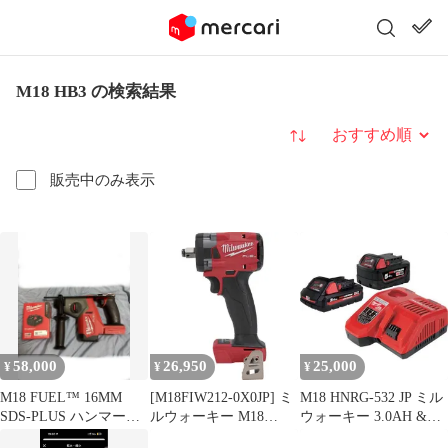
M18 HB3 の検索結果
並び替え
販売中のみ表示
58,000
26,950
25,000
¥
¥
¥
M18 FUEL™ 16MM
[M18FIW212-0X0JP] ミ
M18 HNRG-532 JP ミル
SDS-PLUS ハンマード
ルウォーキー M18
ウォーキー 3.0AH &
リル バッテリーSET
FUEL 1/2インチ 340Nm
5.0AH スタートキット