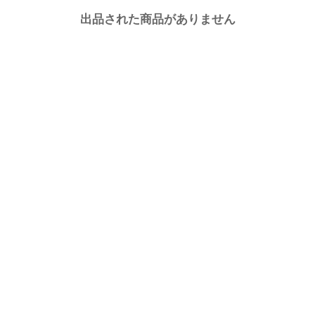
出品された商品がありません