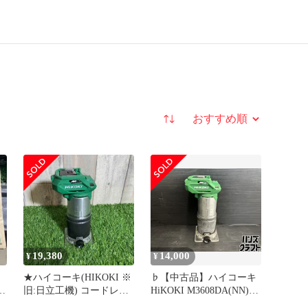
並び替え
19,380
14,000
¥
¥
★ハイコーキ(HIKOKI ※
♭【中古品】ハイコーキ
本
旧:日立工機) コードレス
HiKOKI M3608DA(NN)
トリマー M3608DA(NN)
8mm コードレストリマ