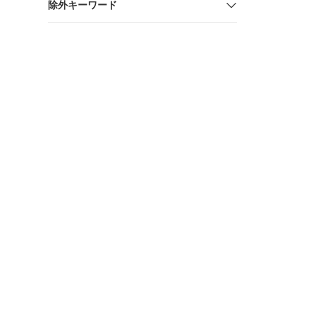
除外キーワード
トリマー M3
【川口店】