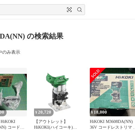
8DA(NN) の検索結果
中のみ表示
00
20,720
18,000
¥
¥
iKOKI
【アウトレット】
HiKOKI M3608DA(NN)
(NN) コードレ
HiKOKI(ハイコーキ)
36V コードレストリマ 
本体
M3608DA (NN) 36V コー
体美品