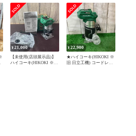
【戸田店】
本体のみ DC36V【熊本け
やき通り店】
21,000
22,900
¥
¥
※
【未使用(店頭展示品)】
★ハイコーキ(HIKOKI ※
ス
ハイコーキ(HIKOKI ※
旧:日立工機) コードレス
旧:日立工機) コードレス
トリマー M3608DA(NN)
トリマー M3608DA(NN)
【町田店】
【東大和店】