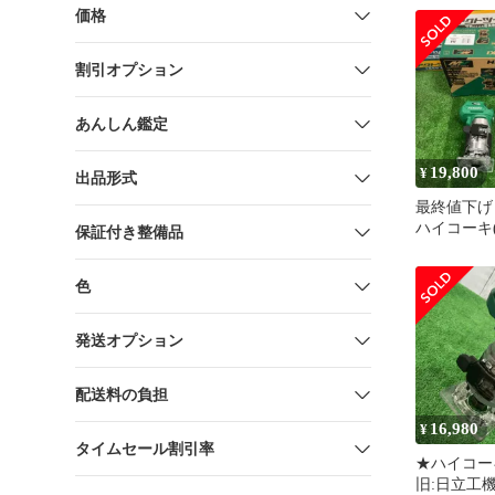
価格
割引オプション
あんしん鑑定
19,800
¥
出品形式
最終値下げ
ハイコーキ(H
保証付き整備品
旧:日立工機
トリマー M3
色
【草加店】
発送オプション
配送料の負担
16,980
¥
タイムセール割引率
★ハイコーキ
旧:日立工機