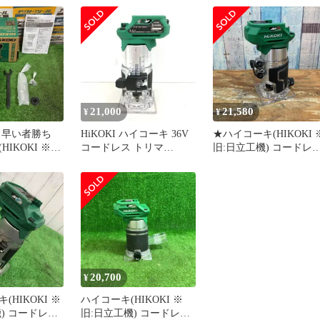
ドレス トリマ 本体のみ
8mm アグレッシブグリー
ン 1台
21,000
21,580
¥
¥
 早い者勝ち
HiKOKI ハイコーキ 36V
★ハイコーキ(HIKOKI 
IKOKI ※
コードレス トリマ
旧:日立工機) コードレ
) コードレス
M3608DA(NN) 本体のみ
トリマー M3608DA(NN)
608DA(NN)
100V コードレス 電動工
【柏店】
具★ DT721
20,700
¥
(HIKOKI ※
ハイコーキ(HIKOKI ※
) コードレス
旧:日立工機) コードレス