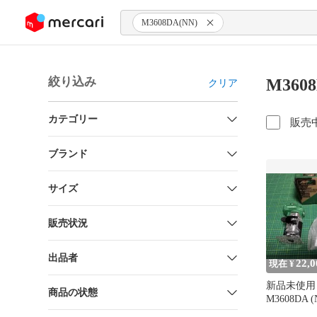
ンツにスキップ
M3608DA(NN)
絞り込み
M360
クリア
カテゴリー
販売
ブランド
サイズ
販売状況
出品者
22,0
現在 ¥
新品未使用 H
商品の状態
M3608DA 
ストリマ 