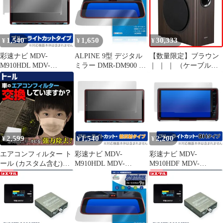
し] 中古 ノートパソコ
ビ用保護フィルム ブル
ン (RM904)
ーライトカット 反射防
止
1,540
1,650
30,333
¥
¥
¥
彩速ナビ MDV-
ALPINE 9型 デジタル
【数量限定】ブラウン
M910HDL MDV-
ミラー DMR-DM900 保
｜ ｜ ｜ （ケーブル同
M909HDL MDV-
護フィルム OverLay
梱） 接続 AUX/RCA
M908HDL MDV-
Eye Protector for アルパ
3.5mm 位相制御 0°/180°
M907HDL 保護フィル
イン 液晶保護 目に優し
対応 2.0ch 他社 ＋ 等
ム OverLay Eye
い ブルーライトカット
G2000Pro G2000 MR5
Protector カーナビ用フ
MR4MKII MR4 MR3
ィルム ブルーライトカ
M60 M90 全系列 Edifier
ット
Edi
2,599
1,540
2,200
¥
¥
¥
エアコンフィルター ト
彩速ナビ MDV-
彩速ナビ MDV-
ール (カスタム含む)
M910HDL MDV-
M910HDF MDV-
M90#S M91#S 08975-
M909HDL MDV-
M909HDF 保護フィル
K9005 純正交換用 花粉
M908HDL MDV-
ム OverLay Eye
対策に ダイハツ
M907HDL カーナビ用
Protector 9H カーナビ用
【k30080109004-
保護フィルム OverLay
フィルム 液晶保護 9H
10093】 開封済 未使用
Eye Protector 低反射 ブ
高硬度 ブルーライトカ
品 【VS-ONE】
ルーライトカット
ット