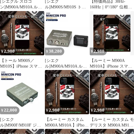
[シエクル スロコ
[シエク
【特価商品】38Hz-
ン]M900A/M910A ルー
ル]M900S/M910S トー
160Hz｜0°/180° 位相制
ミー_1KR-FE(1.0)
ル_1KR-VET(TC)
御｜3.5mm AUX/RCA接
(H28/11～)用スロット
(H28/11～)用ミニコン
続（ケーブル同梱）｜
ルブースター ミニコン
プロ MINICON PRO 調
アンプ内蔵 Edifier 全系
PROセット
整式燃調サブコン
列 M90 Edifier M60
MR3 MR4 サブウーファ
ー MR5 G2000
G2000Pro 70W G1
2,980
38,280
2,980
¥
¥
¥
【トール M900S／
[シエク
【ルーミー M900A
M910S】iPhone スマホ
ル]M900A/M910A ルー
M910A】iPhone スマホ
ケース iPhone17
ミー_1KR-VET(1.0TC)
ケース iPhone17
iPhone17e iPhone17Pro
(H28/11～)用ミニコン
iPhone17e iPhone17Pro
iPhone17ProMax
プロ MINICON PRO＋
iPhone17ProMax
iPhoneAir iPhone16
車内モニターセット
iPhoneAir iPhone16
iPhone16e 対応
iPhone16e 対応
22,000
2,980
2,980
¥
¥
¥
[シエク
【ルーミー カスタム
【ルーミー カスタム モ
ル]M900F/M910F ジャ
M900A M910A 】iPhone
デリスタ M900A M910
スティ_1KR-
スマホケース iPhone17
】iPhone スマホケース