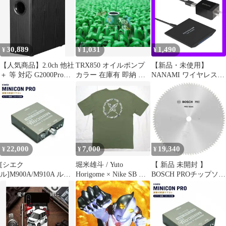
MINICON PRO 調整式
ｍｍ 4本組 最大締付力
燃調サブコン
約32kg&68kg
ITD1OM90YMGO
30,889
1,031
1,490
¥
¥
¥
【人気商品】2.0ch 他社
TRX850 オイルポンプ
【新品・未使用】
＋ 等 対応 G2000Pro
カラー 在庫有 即納 ヤ
NANAMI ワイヤレス充
G2000 MR5 MR4 MR3
マハ 純正 新品 バイク
電器 fast wireless
M60 M90 全系列 Edifier
部品 TDM850 車検
charging pad ブラック
Edifier （ケーブル同
Genuine TDM900 マリ
M900 00
梱）｜ 接続 AUX/RCA
ック XT500 TDM900A
3.5mm ｜ 位相制御
Na
35Hz~115Hz｜0°/180°
22,000
7,000
19,340
¥
¥
¥
[シエク
堀米雄斗 / Yuto
【 新品 未開封 】
ル]M900A/M910A ルー
Horigome × Nike SB コ
BOSCH PROチップソー
ミー_1KR-VET(1.0TC)
ラボ Tシャツ
ブレード 355mm90山
(H28/11～)用ミニコン
2608844871 未使用 送料
プロ MINICON PRO 調
無料
整式燃調サブコン