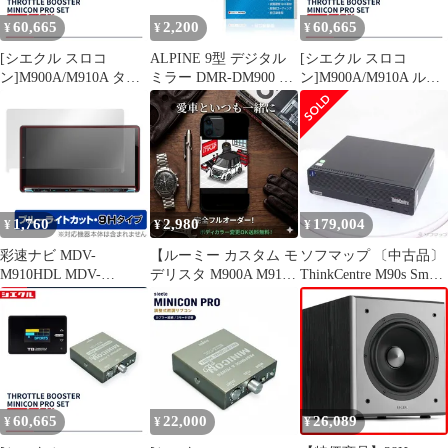
60,665
2,200
60,665
¥
¥
¥
[シエクル スロコ
ALPINE 9型 デジタル
[シエクル スロコ
ン]M900A/M910A タン
ミラー DMR-DM900 保
ン]M900A/M910A ルー
ク_1KR-FE(1.0)(H28/11
護フィルム OverLay
ミー_1KR-VET(1.0TC)
～)用スロットルブース
Eye Protector 9H for ア
(H28/11～)用スロット
ター ミニコンPROセッ
ルパイン 液晶保護 9H
ルブースター ミニコン
ト
高硬度 ブルーライトカ
PROセット
ット
1,760
2,980
179,004
¥
¥
¥
彩速ナビ MDV-
【ルーミー カスタム モ
ソフマップ 〔中古品〕
M910HDL MDV-
デリスタ M900A M910A
ThinkCentre M90s Small
M909HDL MDV-
ツートンブラック 】
Gen 5
M908HDL MDV-
iPhone スマホケース
12V3S0730D【348】
M907HDL カーナビ 保
iPhone17 iPhone17e
護フィルム OverLay
iPhone17Pro
Eye Protector 9H 高硬度
iPhone17ProMax対応
ブルーライトカット
60,665
22,000
26,089
¥
¥
¥