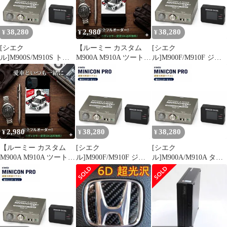
iPhoneAir iPhone16
iPhoneAir iPhone16
iPhone16e 対応
iPhone16e 対応
38,280
2,980
38,280
¥
¥
¥
[シエク
【ルーミー カスタム
[シエク
ル]M900S/M910S トー
M900A M910A ツートン
ル]M900F/M910F ジャ
ル_1KR-VET(TC)
ブラック 】iPhone スマ
スティ_1KR-
(H28/11～)用ミニコン
ホケース iPhone17
VET(H28/11～)用ミニ
プロ MINICON PRO＋
iPhone17e iPhone17Pro
コンプロ MINICON
車内モニターセット
iPhone17ProMax
PRO＋車内モニターセ
iPhoneAir iPhone16
ット
iPhone16e 対応
2,980
38,280
38,280
¥
¥
¥
【ルーミー カスタム
[シエク
[シエク
M900A M910A ツートン
ル]M900F/M910F ジャ
ル]M900A/M910A タン
ホワイト 】iPhone スマ
スティ_1KR-FE(H28/11
ク_1KR-VET(1.0TC)
ホケース iPhone17
～)用ミニコンプロ
(H28/11～)用ミニコン
iPhone17e iPhone17Pro
MINICON PRO＋車内モ
プロ MINICON PRO＋
iPhone17ProMax
ニターセット
車内モニターセット
iPhoneAir iPhone16
iPhone16e 対応