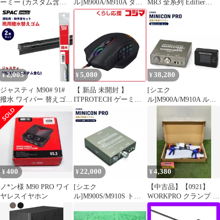
ーミー (カスタム含む)
ル]M900A/M910A タン
MR3 全系列 Edifier
M90#A M91#A 87139-
ク_1KR-FE(1.0)(H28/11
MR4 Edifier （ケーブル
50100 純正交換用 花粉
～)用ミニコンプロ
同梱）｜ MR5 接続
対策に トヨタ
MINICON PRO 調整式
AUX/RCA G2000 3.5mm
【k30080109004-
燃調サブコン
｜ G2000Pro 位相制御
10071】 開封済 未使用
等 35Hz~115Hz｜
品 【VS-ONE】
0°/180° （薄型ニューデ
ザイン）｜周波
2,005
5,080
38,280
¥
¥
¥
ジャスティ M90# 91#
【 新品 未開封 】
[シエク
撥水 ワイパー 替えゴム
ITPROTECH ゲーミン
ル]M900A/M910A ルー
フロントセット
グマウス 有線/ 18ボタ
ミー_1KR-FE(1.0)
HVTW525 HVTW475
ン/ ブラック M908TI 未
(H28/11～)用ミニコン
PIAA SPAC PRO PIAA
使用 送料無料
プロ MINICON PRO＋
雨トーナメントワイパ
車内モニターセット
ーブレード用 E1E1
400
22,000
4,380
¥
¥
¥
ノ*ン様 M90 PRO ワイ
[シエク
【中古品】【0921】
ヤレスイヤホン
ル]M900S/M910S トー
WORKPRO クランプ F
ル_1KR-FE(NA)(H28/11
クランプ クイックバー
～)用ミニコンプロ
クランプ 120mm&150