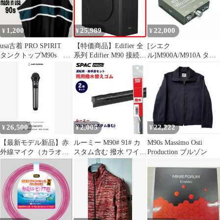
1,200
25,989
22,000
¥
¥
¥
usa古着 PRO SPIRIT
【特価商品】Edifier 全
[シエク
タンクトップM90s ア
系列 Edifier M90 接続
ル]M900A/M910A タン
メリカ製 ブラック
（ケーブル同梱）｜
ク_1KR-VET(1.0TC)
M60 AUX/RCA MR3
(H28/11～)用ミニコン
3.5mm MR4 ｜ MR5 ｜
プロ MINICON PRO 調
G2000 35Hz~115Hz
整式燃調サブコン
G2000Pro 周波数特性
G1000II （薄型ニュー
デザイン） 等
26,500
2,005
22,222
¥
¥
¥
【最新モデル新品】赤
ルーミー M90# 91# カ
M90s Massimo Osti
外線マイク（カラオ
スタム含む 撥水 ワイパ
Production ブルゾン
ケ）AT-CLM9010Pro
ー 替えゴム フロントセ
ット HVTW525
HVTW475 PIAA SPAC
PRO PIAA雨トーナメン
トワイパーブレード用
E1E1