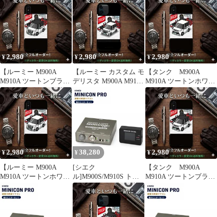
VET(H28/11～)用ミニ
iPhone17e iPhone17Pro
iPhone17 iPhone17e
コンプロ MINICON
iPhone17ProMax
iPhone17Pro
PRO 調整式燃調サブコ
iPhoneAir iPhone16
iPhone17ProMax
ン
iPhone16e 対応
iPhoneAir iPhone16
iPhone16e 対応
2,980
2,980
2,980
¥
¥
¥
【ルーミー M900A
【ルーミー カスタム モ
【タンク M900A
M910A ツートンブラッ
デリスタ M900A M910A
M910A ツートンホワイ
ク 】iPhone スマホケー
ツートンホワイト 】
ト 】iPhone スマホケー
ス iPhone17 iPhone17e
iPhone スマホケース
ス iPhone17 iPhone17e
iPhone17Pro
iPhone17 iPhone17e
iPhone17Pro
iPhone17ProMax
iPhone17Pro
iPhone17ProMax
iPhoneAir iPhone16
iPhone17ProMax対応
iPhoneAir iPhone16
iPhone16e 対応
iPhone16e 対応
2,980
38,280
2,980
¥
¥
¥
【ルーミー M900A
[シエク
【タンク M900A
M910A ツートンホワイ
ル]M900S/M910S トー
M910A ツートンブラッ
ト 】iPhone スマホケー
ル_1KR-FE(NA)(H28/11
ク 】iPhone スマホケー
ス iPhone17 iPhone17e
～)用ミニコンプロ
ス iPhone17 iPhone17e
iPhone17Pro
MINICON PRO＋車内モ
iPhone17Pro
iPhone17ProMax
ニターセット
iPhone17ProMax