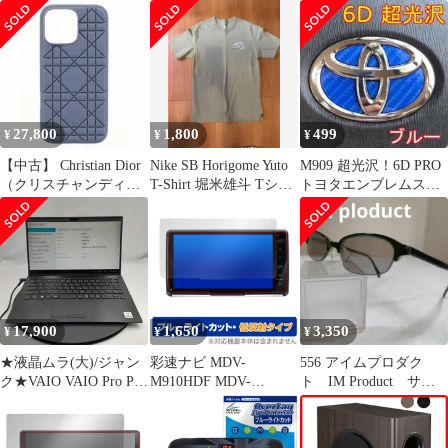
HM90【344】
F3.5 Macro IS PRO マイ
む) M90#F M91#F
クロフォーサーズマウ
87139-52040 純正交換
ント 高性能望遠マクロ
用 花粉対策に スバル
レンズ EDM90F35MAC
【k30080109004-
10085】 開封済 未使用
品 【VS-ONE】
27,800
1,800
499
¥
¥
¥
【中古】 Christian Dior
Nike SB Horigome Yuto
M909 超光沢！6D PRO
（クリスチャンディオ
T-Shirt 堀米雄斗 Tシャ
トヨタエンブレムステ
ール） DiorTravel
ツ
アリングステッカー！
iPhone 16 Pro Max ｹｰｽ
日本製！青
小物 携帯ｹｰｽ Blue
S8071OEVL_M90B
used:AB
17,900
1,650
3,350
¥
¥
¥
★液晶ムラ(大)/ジャン
彩速ナビ MDV-
556 アイムプロダク
ク★VAIO VAIO Pro PK
M910HDF MDV-
ト IM Product サン
VJPK13C12N [Core i5
M909HDF 保護 フィル
グラス 度無 IM9007
1035G1 16GB SSD
ム OverLay Eye
256GB 14インチ OS無
Protector 低反射 カーナ