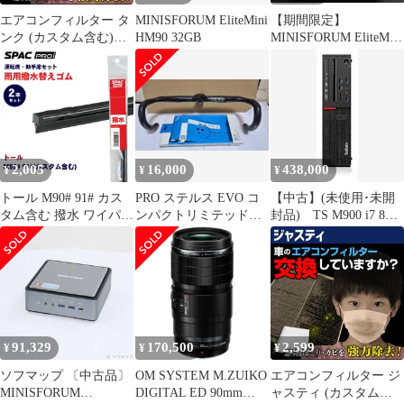
エアコンフィルター タ
MINISFORUM EliteMini
【期間限定】
ンク (カスタム含む)
HM90 32GB
MINISFORUM EliteMini
M90#A M91#A 87139-
HM90 32GB
50100 純正交換用 花粉
対策に トヨタ
【k30080109004-
10048】 開封済 未使用
品 【VS-ONE】
2,005
16,000
438,000
¥
¥
¥
トール M90# 91# カス
PRO ステルス EVO コ
【中古】(未使用･未開
タム含む 撥水 ワイパー
ンパクトリミテッド
封品) TS M900 i7 8GB
替えゴム フロントセッ
420mm90mmシマノ未
256GB FD Only df5ndr3
ト HVTW525 HVTW475
使用
PIAA SPAC PRO PIAA
雨トーナメントワイパ
ーブレード用 E1E1
91,329
170,500
2,599
¥
¥
¥
ソフマップ 〔中古品〕
OM SYSTEM M.ZUIKO
エアコンフィルター ジ
MINISFORUM
DIGITAL ED 90mm
ャスティ (カスタム含