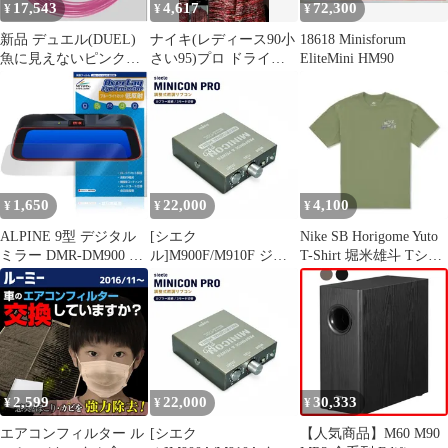
17,543
4,617
72,300
¥
¥
¥
新品 デュエル(DUEL)
ナイキ(レディース90小
18618 Minisforum
魚に見えないピンクフ
さい95)プロ ドライフ
EliteMini HM90
ロロ 漁業者・プロスペ
ィット レディース ジッ
シャル 大判 100m90号
プアップ M90
カセ巻き ハリス フロロ
カーボン
1,650
22,000
4,100
¥
¥
¥
ALPINE 9型 デジタル
[シエク
Nike SB Horigome Yuto
ミラー DMR-DM900 保
ル]M900F/M910F ジャ
T-Shirt 堀米雄斗 Tシャ
護フィルム OverLay
スティ_1KR-FE(H28/11
ツ
Eye Protector 低反射 for
～)用ミニコンプロ
アルパイン 液晶保護 ブ
MINICON PRO 調整式
ルーライトカット 反射
燃調サブコン
防止
2,599
22,000
30,333
¥
¥
¥
エアコンフィルター ル
[シエク
【人気商品】M60 M90