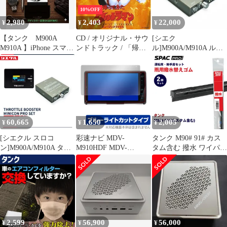
10%OFF
2,980
2,403
22,000
¥
¥
¥
【タンク M900A
CD / オリジナル・サウ
[シエク
M910A 】iPhone スマホ
ンドトラック / 「帰っ
ル]M900A/M910A ルー
ケース iPhone17
てきたウルトラマン」
ミー_1KR-FE(1.0)
iPhone17e iPhone17Pro
ミュージックファイル
(H28/11～)用ミニコン
iPhone17ProMax
(円谷プロ BGMコレク
プロ MINICON PRO 調
iPhoneAir iPhone16
ション)
整式燃調サブコン
iPhone16e 対応
60,665
1,650
2,005
¥
¥
¥
[シエクル スロコ
彩速ナビ MDV-
タンク M90# 91# カス
ン]M900A/M910A タン
M910HDF MDV-
タム含む 撥水 ワイパー
ク_1KR-VET(1.0TC)
M909HDF 保護フィル
替えゴム フロントセッ
(H28/11～)用スロット
ム OverLay Eye
ト HVTW525 HVTW475
ルブースター ミニコン
Protector
PIAA SPAC PRO PIAA
PROセット
MDVM910HDF
雨トーナメントワイパ
MDVM909HDF カーナ
ーブレード用 E1E1
ビ用フィルム ブルーラ
イトカット
2,599
56,900
56,000
¥
¥
¥