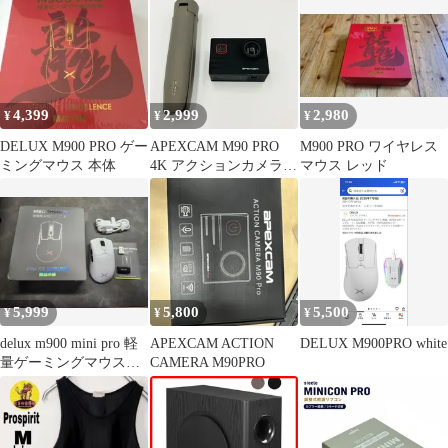
4,399
2,999
2,980
¥
¥
¥
DELUX M900 PRO ゲー
APEXCAM M90 PRO
M900 PRO ワイヤレス
ミングマウス 本体
4K アクションカメラ
マウス レッド
三脚ハンドグリップ付
き 動作未確認
5,999
5,800
5,500
¥
¥
¥
delux m900 mini pro 軽
APEXCAM ACTION
DELUX M900PRO white
量ゲーミングマウス
CAMERA M90PRO
40g