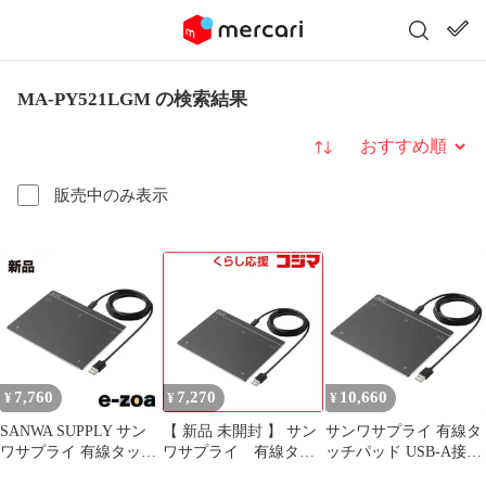
MA-PY521LGM の検索結果
並び替え
販売中のみ表示
7,760
7,270
10,660
¥
¥
¥
SANWA SUPPLY サン
【 新品 未開封 】 サン
サンワサプライ 有線タ
ワサプライ 有線タッチ
ワサプライ 有線タッ
ッチパッド USB-A接続
パッド MA-PY521LGM
チパッド MA-
大型(7インチ) Windows