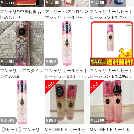
1,555
1,800
1,888
¥
¥
¥
マシェリ&中国化粧品
アグリー ヘアコロン &
マシェリ カールセット
詰め合わせ
マシェリ カールセット
ローション EX ニベア
ローション
クレンジングオイル
1,000
999
2,371
¥
¥
¥
マシェリ ヘアスタイリ
マシェリ カールセット
マシェリ カールセット
ング200ml
ローション EX f ヘアス
ローション EX 200mL 2
タイリング 200mL 濃密
個セット まとめ売り
パールヘアエステ。
3,599
990
1,300
¥
¥
¥
【3セット】マシェリ
MA CHERIE カールセ
MA CHERIE カールセ