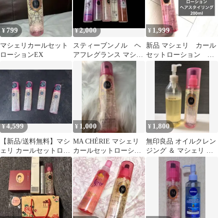
799
2,000
1,999
¥
¥
¥
マシェリカールセット
スティーブンノル ヘ
新品 マシェリ カール
ローションEX
アフレグランス マシェ
セットローション ヘ
リ コロン 中古セッ
アスタイリング 200ml
ト スタイリング
4,599
1,000
1,800
¥
¥
¥
【新品/送料無料】マシ
MA CHÉRIE マシェリ
無印良品 オイルクレン
ェリ カールセットロー
カールセットローショ
ジング ＆ マシェリ カ
ションEX ヘアスタイ
ン EX
ールセットローション
リング 4個