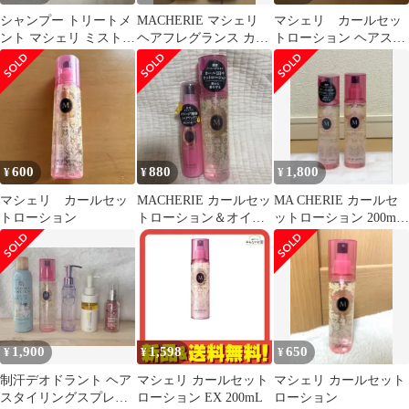
シャンプー トリートメ
MACHERIE マシェリ
マシェリ カールセッ
ント マシェリ ミスト
ヘアフレグランス カー
トローション ヘアスタ
THREE サンプル まと
ルセットローション 2
イリング剤
め売り
点セット
600
880
1,800
¥
¥
¥
マシェリ カールセッ
MACHERIE カールセッ
MA CHERIE カールセ
トローション
トローション＆オイル
ットローション 200mL
インワックス
2本セット
1,900
1,598
650
¥
¥
¥
制汗デオドラント ヘア
マシェリ カールセット
マシェリ カールセット
スタイリングスプレー
ローション EX 200mL
ローション