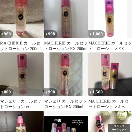
割強有)
980
998
1,000
¥
¥
¥
MA CHERIE カールセ
MACHERIE カールセッ
MACHERIE カールセッ
ットローション 200mL
トローション EX 200ml
ト ローション EX
200ml スタイリング剤
800
990
1,500
¥
¥
¥
マシェリ カールセッ
マシェリ カールセット
MA CHERIE カールセ
トローション ex
ローション EX 200ml
ットローション＆ヘア
フレグランス セット