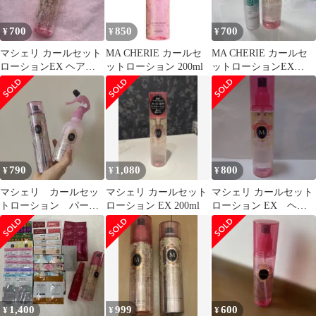
700
850
700
¥
¥
¥
マシェリ カールセット
MA CHERIE カールセ
MA CHERIE カールセ
ローションEX ヘアス
ットローション 200ml
ットローションEX
タイリング
200ml
790
1,080
800
¥
¥
¥
マシェリ カールセッ
マシェリ カールセット
マシェリ カールセット
トローション パーフ
ローション EX 200ml
ローション EX ヘア
ェクトシャワー
スタイリング剤
1,400
999
600
¥
¥
¥