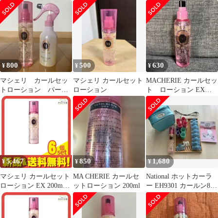
ヘアオイル 美容液 など
まとめ売り
800
500
630
¥
¥
¥
マシェリ カールセッ
マシェリ カールセット
MACHERIE カールセッ
トローション パーフ
ローション
ト ローション EX
ェクトシャワー
200ml スタイリング剤
5,467
850
1,680
¥
¥
¥
マシェリ カールセット
MA CHERIE カールセ
National ホットカーラ
ローション EX 200mL 6
ットローション 200ml
ー EH9301 カールン8
個セット まとめ売り
ケース付 説明書あり