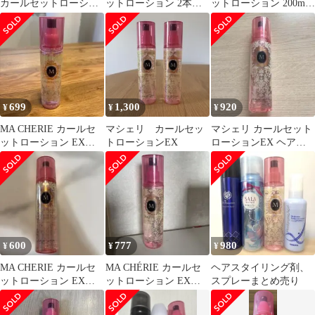
カールセットローショ
ットローション 2本セ
ットローション 200ml
ン EX f ヘアスタイリン
ット
2本
グ 200mL
699
1,300
920
¥
¥
¥
MA CHERIE カールセ
マシェリ カールセッ
マシェリ カールセット
ットローション EX
トローションEX
ローションEX ヘアス
200ml
タイリング剤 ヘアスプ
レー
600
777
980
¥
¥
¥
MA CHERIE カールセ
MA CHÉRIE カールセ
ヘアスタイリング剤、
ットローション EX
ットローション EX
スプレーまとめ売り
200ml
200ml