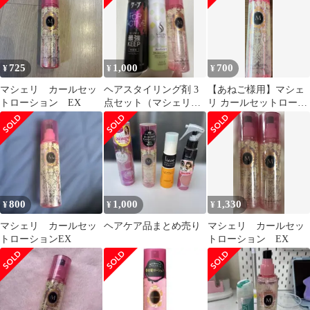
725
1,000
700
¥
¥
¥
マシェリ カールセッ
ヘアスタイリング剤 3
【あねご様用】マシェ
トローション EX
点セット（マシェリ、
リ カールセットローシ
ケープ、サロンスタイ
ョン EX ヘアスタイリ
ル）
ング
800
1,000
1,330
¥
¥
¥
マシェリ カールセッ
ヘアケア品まとめ売り
マシェリ カールセッ
トローションEX
トローション EX