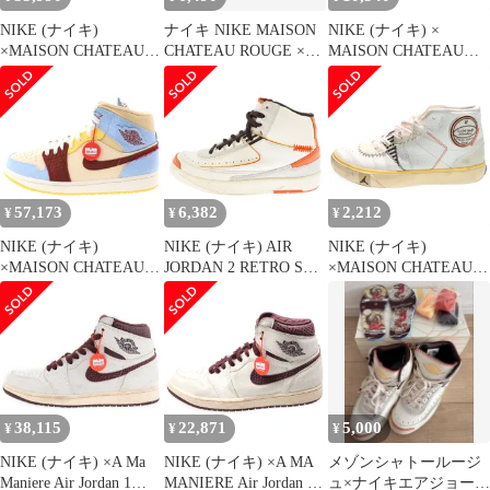
NIKE (ナイキ)
ナイキ NIKE MAISON
NIKE (ナイキ) ×
×MAISON CHATEAU
CHATEAU ROUGE ×
MAISON CHATEAU
ROUGE AIR JORDAN 1
NIKE JORDAN SERIES
ROUGE JORDAN
MID SE CU2803-200 メ
MID UNITED YOUTH
SERIES MID SP × メゾ
ゾン シャトー ルージュ
NATIONAL SAIL
ンシャトールージュ ジ
エアジョーダン1 ミッ
25.5cm DO5247-122 メ
ョーダンシリーズ ミッ
ドカットスニーカー マ
ゾン シャトー ルージュ
ドカットスニーカー ホ
ルチ US9/27cm
ナイキ ▲■250428
ワイト US8.5/26.5cm
DO5247-122
57,173
6,382
2,212
¥
¥
¥
NIKE (ナイキ)
NIKE (ナイキ) AIR
NIKE (ナイキ)
×MAISON CHATEAU
JORDAN 2 RETRO SP
×MAISON CHATEAU
ROUGE AIR JORDAN 1
MAISON CHATEAU
ROUGE JORDAN
MID メゾン シャトー
ROUGE エアジョーダ
SERIES MID DO5247-
ルージュエアジョーダ
ン2 レトロ メゾンシャ
122 メゾン シャトー ル
ン ミッドカットスニー
トールージュ ハイカッ
ージュ ジョーダン シリ
カー マルチ
トスニーカー イエロー
ーズ ミッドカットスニ
US9.5/27.5cm CU2803-
US6.5/24.5cm DO5254-
ーカー US7.5/25.5cm ホ
200
180
ワイト
38,115
22,871
5,000
¥
¥
¥
NIKE (ナイキ) ×A Ma
NIKE (ナイキ) ×A MA
メゾンシャトールージ
Maniere Air Jordan 1
MANIERE Air Jordan 1
ュ×ナイキエアジョーダ