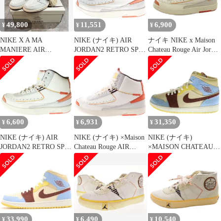
ハイカットスニーカー
ーズ ミッド セイル ブ
DO5254-180
ラウンバサルト US12
49,800
11,551
6,900
¥
¥
¥
NIKE X A MA
NIKE (ナイキ) AIR
ナイキ NIKE x Maison
MANIERE AIR
JORDAN2 RETRO SP
Chateau Rouge Air Jordan
JORDAN 1 ジョーダン
Maison Chateau Rouge エ
2 High United Youth
アジョーダン2 レトロ
National スニーカー シ
ハイカットスニーカー
ューズ ハイカット 26.5
DO5254-180 ホワイト
白 ホワイト D05254-
US9.5/27.5cm
180 /FF
6,600
6,931
31,350
¥
¥
¥
NIKE (ナイキ) AIR
NIKE (ナイキ) ×Maison
NIKE (ナイキ)
JORDAN2 RETRO SP
Chateau Rouge AIR
×MAISON CHATEAU
MAISON CHATEAU
JORDAN 2 RETRO SP
ROUGE AIR JORDAN 1
ROUGE DO5254-180 エ
UNITED YOUTH
MID メゾン シャトー
アジョーダン2 レトロ
NATIONAL エアジョー
ルージュ エアジョーダ
ハイカットスニーカー
ダン2 レトロ ユナイテ
ン ミッドカットスニー
ホワイト US7.5/25.5cm
ッドユースナショナル
カー マルチ US10/28cm
ハイカットスニーカー
CU2803-200
DO5254-180
33,990
6,490
10,540
¥
¥
¥