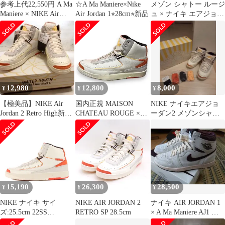
参考上代22,550円 A Ma
☆A Ma Maniere×Nike
メゾン シャトー ルージ
Maniere × NIKE Air
Air Jordan 1⭐︎28cm⭐︎新品
ュ × ナイキ エアジョー
Jordan 1 Sail and
ダン 2 レトロ ハイ
Burgundy ナイキエアジ
ョーダン1 セイルアン
ドバーガンディ アママ
ニエール × ナイキ
DO7097-100 ホワイト
25㎝ 2428G4
12,980
12,800
8,000
¥
¥
¥
【極美品】NIKE Air
国内正規 MAISON
NIKE ナイキエアジョ
Jordan 2 Retro High新品
CHATEAU ROUGE ×
ーダン2 メゾンシャト
未使用
NIKE AIR JORDAN 2
ールージュ 27cm
RETRO SP SAIL スニー
カー メゾン シャトー
ルージュ × ナイキ エア
ジョーダン 2 レトロ
DO5254-180 30.5cm
64450A
15,190
26,300
28,500
¥
¥
¥
NIKE ナイキ サイ
NIKE AIR JORDAN 2
ナイキ AIR JORDAN 1
ズ:25.5cm 22SS
RETRO SP 28.5cm
× A Ma Maniere AJ1 メ
MAISON CHATEAU
ンズ