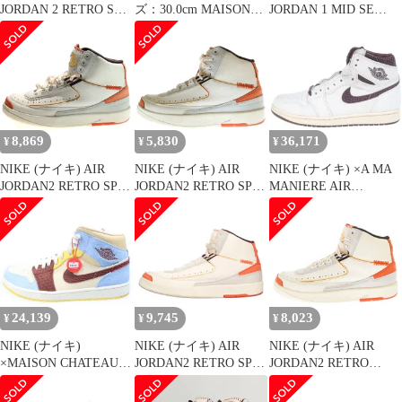
JORDAN 2 RETRO SP
ズ：30.0cm MAISON
JORDAN 1 MID SE
Maison Chateau Rouge エ
CHATEAU ROUGE AIR
FRLS EMEA
アジョーダン2 レトロ
JORDAN 2 RETRO SP
FEARLESS 2019 28cm
ハイカットスニーカー
(DO5254-180) 22SS メ
MAISON CHATEAU
DO5254-180 ホワイト
ゾン シャトー ルージュ
ROUGE CU2803-200 エ
US10.5/28.5cm
エアジョーダン2 レト
ア ジョーダン I ミッド
ロ セイル シトロンパル
フィアレス 【中古】
ス US12
▲■240816
8,869
5,830
36,171
¥
¥
¥
NIKE (ナイキ) AIR
NIKE (ナイキ) AIR
NIKE (ナイキ) ×A MA
JORDAN2 RETRO SP
JORDAN2 RETRO SP
MANIERE AIR
MAISON CHATEAU
MAISON CHATEAU
JORDAN 1 RETRO
ROUGE エアジョーダ
ROUGE エアジョーダ
HIGH OG SP SAIL AND
ン2 レトロ ハイカット
ン2 レトロ ハイカット
BURGUNDY エアジョ
スニーカー ホワイト
スニーカー ホワイト
ーダン1 ハイカットス
US7.5/25.5cm DO5254-
US7.5/25.5cm DO5254-
ニーカー
180
180
US10.5/28.5cm DO7097-
100
24,139
9,745
8,023
¥
¥
¥
NIKE (ナイキ)
NIKE (ナイキ) AIR
NIKE (ナイキ) AIR
×MAISON CHATEAU
JORDAN2 RETRO SP
JORDAN2 RETRO
ROUGE AIR JORDAN 1
Maison Chateau Rouge エ
MAISON CHATEAU
MID SE メゾン シャト
アジョーダン2 レトロ
ROUGE エアジョーダ