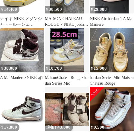
14,400
38,500
29,888
¥
¥
¥
ナイキ NIKE メゾンシ
MAISON CHATEAU
NIKE Air Jordan 1 A Ma
ャトールージュ
ROUGE × NIKE jordan1
Maniere
MAISON CHATEAU
mid
ROUGE ジョーダン
JORDAN SERIES MID
スニーカー DO5247-122
29.5cm
30,000
10,700
15,000
¥
¥
¥
A Ma Maniére×NIKE aj1
MaisonChateauRouge×Jor
Jordan Series Mid Maison
dan Series Mid
Chateau Rouge
17,800
43,000
9,500
¥
現在 ¥
¥