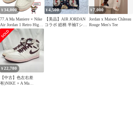
34,000
4,500
7,000
¥
¥
¥
77.A Ma Maniere × Nike
【美品】AIR JORDAN
Jordan x Maison Château
Air Jordan 1 Retro High
コラボ 総柄 半袖Tシャ
Rouge Men's Tee
OG "Sail and Burgundy"
ツ L ブラック 黒
22,780
¥
【中古】色左右差
有)NIKE × A Ma
Maniere AIR JORDAN1
Retro High OG
SailandBurgundy サイズ
27.5㎝ 白 DO7097-100
ナイキ[91]