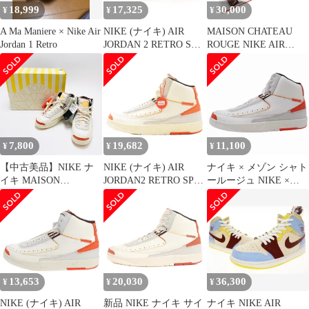
18,999
17,325
30,000
¥
¥
¥
A Ma Maniere × Nike Air
NIKE (ナイキ) AIR
MAISON CHATEAU
Jordan 1 Retro
JORDAN 2 RETRO SP
ROUGE NIKE AIR
Maison Chateau Rouge
JORDAN 1
DO5254-180 エアジョー
ダン2 レトロ ハイカッ
トスニーカー ホワイト/
オレンジ US8.5/26.5cm
7,800
19,682
11,100
¥
¥
¥
【中古美品】NIKE ナ
NIKE (ナイキ) AIR
ナイキ × メゾン シャト
イキ MAISON
JORDAN2 RETRO SP
ールージュ NIKE ×
CHATEAU
Maison Chateau Rouge
MAISON CHATEAU
ROUGE×AIRJORDAN2
DO5254-180 エアジョー
ROUGE AIR JORDAN 2
HIGH DO5254-180 メゾ
ダン2 レトロ ハイカッ
RETRO SP DO5254-180
ンシャトールージュ×エ
トスニーカー ホワイト
スニーカー エアジョー
アジョーダン2 ハイ ス
US9/27.0cm
ダン 2 レトロ スペシャ
ニーカー シューズ 靴
ル ハイカット シューズ
【160-250817-hn-01-
靴 29.0
13,653
20,030
36,300
¥
¥
¥
fur】
NIKE (ナイキ) AIR
新品 NIKE ナイキ サイ
ナイキ NIKE AIR