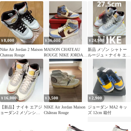
ン2 ハイユナイテッド
ージュ
ャトールージュ
ユースナショナル
8,000
36,000
24,900
¥
¥
¥
Nike Air Jordan 2 Maison
MAISON CHATEAU
新品 メゾン シャトー
Chateau Rouge
ROUGE NIKE JORDAN
ルージュ × ナイキ エア
1 MID
ジョーダン2 ハイ
27.5cm
16,000
3,500
2,900
¥
¥
¥
【新品】ナイキ エアジ
NIKE Air Jordan Maison
ジョーダン MA2 キッ
ョーダン2 メゾンシャ
Château Rouge
ズ 12cm 箱付
トールージュ 28.5cm