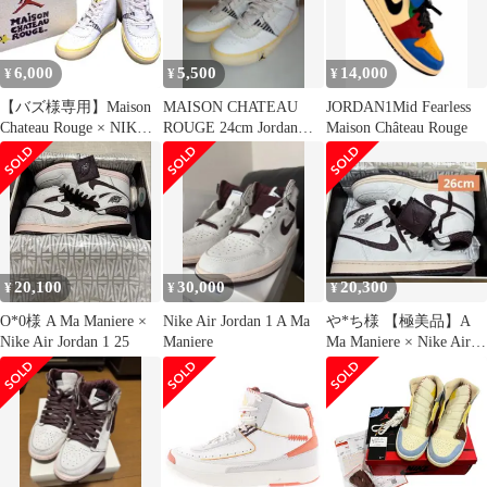
ナイキ アママニエル エ
アジョーダン 28.0cm
【中古】
6,000
5,500
14,000
¥
¥
¥
【バズ様専用】Maison
MAISON CHATEAU
JORDAN1Mid Fearless
Chateau Rouge × NIKE
ROUGE 24cm Jordan
Maison Château Rouge
25cm
Series
20,100
30,000
20,300
¥
¥
¥
O*0様 A Ma Maniere ×
Nike Air Jordan 1 A Ma
や*ち様 【極美品】A
Nike Air Jordan 1 25
Maniere
Ma Maniere × Nike Air
Jordan