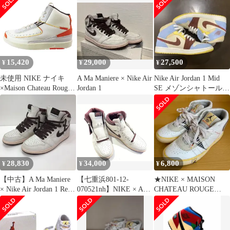
ROUGE AIR JORDAN 2
RETRO SP (DO5254-
180) エア ジョーダン2
レトロ セイル シトロン
パルス US7.5 スニーカ
ー バッシュ【メンズ】
15,420
29,000
27,500
¥
¥
¥
未使用 NIKE ナイキ
A Ma Maniere × Nike Air
Nike Air Jordan 1 Mid
×Maison Chateau Rouge
Jordan 1
SE メゾンシャトールー
AIR JORDAN 2 RETRO
ジュ
SP スニーカー DO5254-
180 靴 シューズ 28.5cm
ベージュ メンズ 古着
中古 USED
28,830
34,000
6,800
¥
¥
¥
【中古】A Ma Maniere
【七重浜801-12-
★NIKE × MAISON
× Nike Air Jordan 1 Retro
070521nh】NIKE × A
CHATEAU ROUGE
High OG "Sail and
Ma Maniere AIR
25.5cm J17
Burgundy" DO7097-100
JORDAN 1 RETRO
26cm ナイキ エアジョ
HIGH OG Sail and
ーダン１[66]
Burgundy DO7097-100