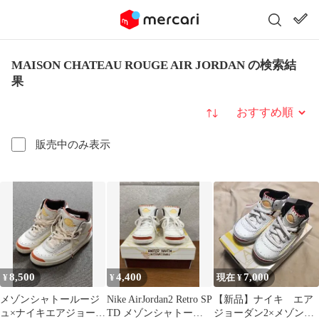
MAISON CHATEAU ROUGE AIR JORDAN の検索結
果
並び替え
販売中のみ表示
8,500
4,400
7,000
¥
¥
現在 ¥
メゾンシャトールージ
Nike AirJordan2 Retro SP
【新品】ナイキ エア
ュ×ナイキエアジョーダ
TD メゾンシャトール
ジョーダン2×メゾンシ