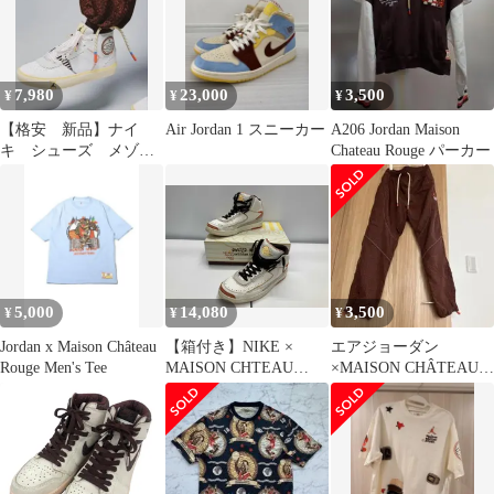
2 HIGH "UNITED
YOUTH NATIONAL" ス
ニーカー 29.5cm 【160-
260507-io-01-fuz】
7,980
23,000
3,500
¥
¥
¥
【格安 新品】ナイ
Air Jordan 1 スニーカー
A206 Jordan Maison
キ シューズ メゾン
Chateau Rouge パーカー
シャートールージュ
5,000
14,080
3,500
¥
¥
¥
Jordan x Maison Château
【箱付き】NIKE ×
エアジョーダン
Rouge Men's Tee
MAISON CHTEAU
×MAISON CHÂTEAU
ROUGE ナイキ× メゾン
ROUGE ウーブンパン
シャトー ルージュ Air
ツ
Jordan 2 High スニーカ
ー DO5254 180 サイズ
28.5cm