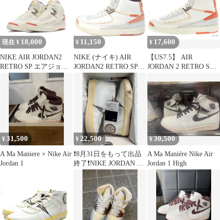
18,000
11,150
17,600
現在 ¥
¥
¥
NIKE AIR JORDAN2
NIKE (ナイキ) AIR
【US7.5】 AIR
RETRO SP エアジョー
JORDAN2 RETRO SP
JORDAN 2 RETRO SP
ダン2 29cm
MAISON CHATEAU
MAISON CHATEAU
ROUGE エアジョーダ
ROUGE DO5254-180
ン2 レトロ ハイカット
【新古品】
スニーカー ホワイト
US11/29cm DO5254-180
31,500
22,500
30,500
¥
¥
¥
A Ma Maniere × Nike Air
❗️8月31日をもって出品
A Ma Maniére Nike Air
Jordan 1
終了❗️NIKE JORDAN メ
Jordan 1 High
ゾン シャトールージュ