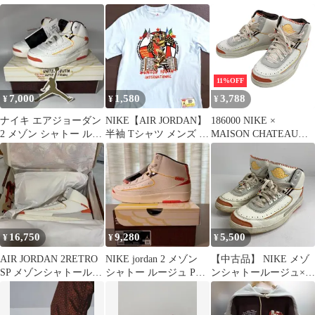
Retro High OG Sail and
Retro High OG SP Sail
ン2 ハイユナイテッド
Burgundy エアジョーダ
and Burgundy エアジョ
ユースナショナル
ン1 レトロ ハイ OG セ
ーダン1レトロハイ レ
イルアンドバーガンデ
ースアップハイカット
ィ ハイカットスニーカ
スニーカー DO7097-100
ー DO7097-100
11%OFF
7,000
1,580
3,788
¥
¥
¥
ナイキ エアジョーダン
NIKE【AIR JORDAN】
186000 NIKE ×
2 メゾン シャトー ルー
半袖 Tシャツ メンズ M
MAISON CHATEAU
ジュ キッズ トドラー
ライトブルー 水色
ROUGE ナイキ × メゾ
Nike
ン シャトールージュ ス
ニーカー AIR JORDAN
2 RETRO SP DO5254-
180 24cm
16,750
9,280
5,500
¥
¥
¥
AIR JORDAN 2RETRO
NIKE jordan 2 メゾン
【中古品】 NIKE メゾ
SP メゾンシャトールー
シャトー ルージュ PS
ンシャトールージュ×エ
ジュ
j22cm
アジョーダン2
MAISON CHATEAU
ROUGE×AIR JORDAN