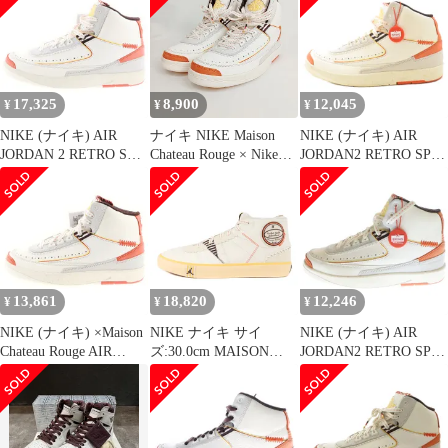
ー ルージュ エアジョー
ハイカットスニーカー
ン2 レトロ ハイカット
ダン1 ミッドカットス
ホワイト US11.5/29.5cm
スニーカー ホワイト
ニーカー マルチ
DO5254-180
DO5254-180 US7.5
US10.5/28.5cm CU2803-
200
17,325
8,900
12,045
¥
¥
¥
NIKE (ナイキ) AIR
ナイキ NIKE Maison
NIKE (ナイキ) AIR
JORDAN 2 RETRO SP
Chateau Rouge × Nike
JORDAN2 RETRO SP
Maison Chateau Rouge エ
Air Jordan 2 High United
Maison Chateau Rouge エ
アジョーダン2 レトロ
Youth National DO5254-
アジョーダン2 レトロ
ハイカットスニーカー
180 25.5㎝ 靴 スニーカ
ハイカットスニーカー
ホワイト/オレンジ
ー
DO5254-180 ホワイト
US11.5/29.5cm DO5254-
US11.5/29.5cm
180
13,861
18,820
12,246
¥
¥
¥
NIKE (ナイキ) ×Maison
NIKE ナイキ サイ
NIKE (ナイキ) AIR
Chateau Rouge AIR
ズ:30.0cm MAISON
JORDAN2 RETRO SP
JORDAN 2 RETRO SP
CHATEAU ROUGE
Maison Chateau Rouge エ
UNITED YOUTH
JORDAN SERIES MID
アジョーダン2 レトロ
NATIONAL エアジョー
SP (DO5247-122) 2022
ハイカットスニーカー
ダン2 レトロ ユナイテ
年 メゾン シャトー ル
ホワイト US7/25cm
ッドユースナショナル
ージュ ジョーダン シリ
DO5254-180