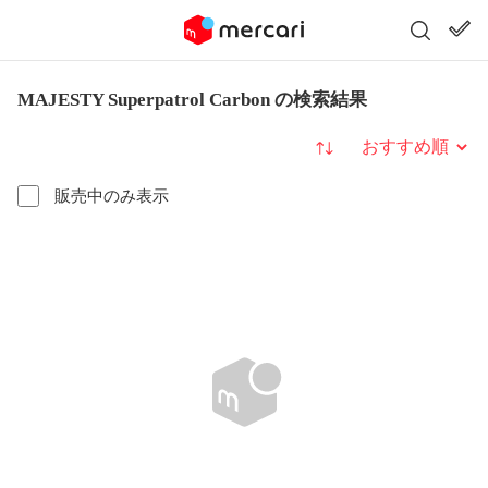
MAJESTY Superpatrol Carbon の検索結果
並び替え
販売中のみ表示