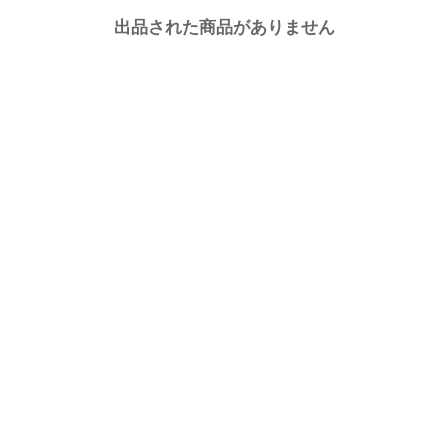
出品された商品がありません