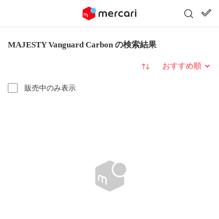
MAJESTY Vanguard Carbon の検索結果
並び替え
販売中のみ表示