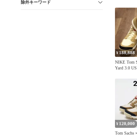
除外キーワード
TOM SACH
AH7767-
ス コラボ
オーバーシ
ー 【ブラ
ル】【中古】
188,888
¥
NIKE Tom S
Yard 3.0 US
120,000
¥
Tom Sachs ×