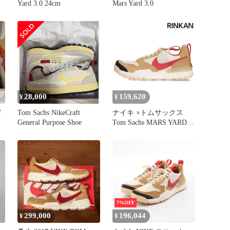
Yard 3.0 24cm
Mars Yard 3.0
28,000
159,620
¥
¥
ド
Tom Sachs NikeCraft
ナイキ ×トムサックス
General Purpose Shoe
Tom Sachs MARS YARD
3.0 IF2885-100 マーズヤ
ード3.0スニーカー メン
ズ 25cm
7%OFF
299,000
196,044
¥
¥