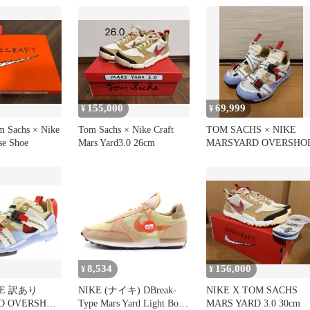
155,000
69,999
¥
¥
Sachs × Nike
Tom Sachs × Nike Craft
TOM SACHS × NIKE
se Shoe
Mars Yard3.0 26cm
MARSYARD OVERSHO
8,534
156,000
¥
¥
KE 訳あり
NIKE (ナイキ) DBreak-
NIKE X TOM SACHS
D OVERSHOE
Type Mars Yard Light Bone
MARS YARD 3.0 30cm