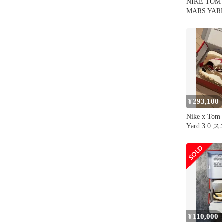
NIKE TOM
MARS YARD
293,100
¥
Nike x Tom 
Yard 3.0
110,000
¥