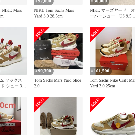
92,000
30,000
¥
¥
× NIKE Mars
NIKE Tom Sachs Mars
NIKE マーズヤード オ
cm
Yard 3.0 28.5cm
ーバーシュー US 9.5 
ムサックス AJ1
99,300
101,500
¥
¥
トム ソックス
Tom Sachs Mars Yard Shoe
Tom Sachs Nike Craft Ma
ド シュー 3 0
2.0
Yard 3.0 25cm
キャンプ プレ