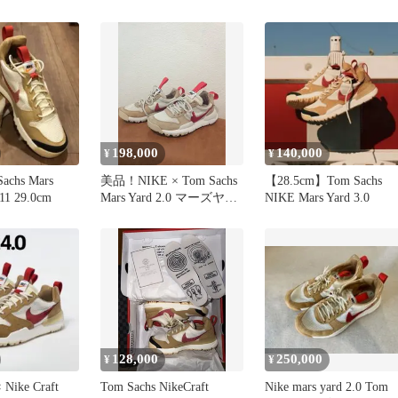
S 28cm
CJ1156-004 デイブレイク
101 トムサック
タイプ マーズ ヤード ラ
 マーズヤード
イト ボーン ローカット
ュー スニーカ
スニーカー US8/26.0cm
ンド古着ベクト
ベージュ
▲■260511
198,000
140,000
¥
¥
achs Mars
美品！NIKE × Tom Sachs
【28.5cm】Tom Sachs
11 29.0cm
Mars Yard 2.0 マーズヤー
NIKE Mars Yard 3.0
ド
128,000
250,000
¥
¥
 Nike Craft
Tom Sachs NikeCraft
Nike mars yard 2.0 Tom