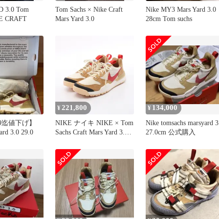
 3.0 Tom
Tom Sachs × Nike Craft
Nike MY3 Mars Yard 3.0
KE CRAFT
Mars Yard 3.0
28cm Tom suchs
221,800
134,000
¥
¥
3:59迄値下げ】
NIKE ナイキ NIKE × Tom
Nike tomsachs marsyard 3
ard 3.0 29.0
Sachs Craft Mars Yard 3.0
27.0cm 公式購入
スニーカー