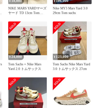
18,000
106,000
¥
¥
NIKE MARS YARDマーズ
Nike MY3 Mars Yard 3.0
ト
ヤード TD 13cm Tom
29cm Tom suchs
Sachs
24,000
123,000
¥
¥
rs
Tom Sachs × Nike Mars
Tom Sachs Nike Mars Yard
Yard 2.0 トムサックス
3.0 トムサックス 27cm