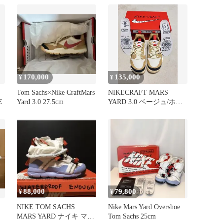
170,000
135,000
¥
¥
Tom Sachs×Nike CraftMars
NIKECRAFT MARS
E
Yard 3.0 27.5cm
YARD 3.0 ベージュ/ホワ
イト
88,000
79,800
¥
¥
NIKE TOM SACHS
Nike Mars Yard Overshoe
MARS YARD ナイキ マー
Tom Sachs 25cm