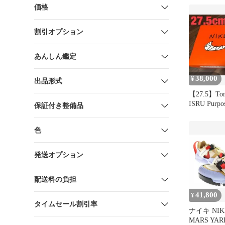
価格
割引オプション
あんしん鑑定
38,000
¥
出品形式
【27.5】Tom 
ISRU Purpo
保証付き整備品
色
発送オプション
配送料の負担
41,800
¥
タイムセール割引率
ナイキ NI
MARS YAR