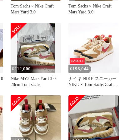
Tom Sachs × Nike Craft
Tom Sachs × Nike Craft
Mars Yard 3.0
Mars Yard 3.0
15%OFF
112,000
196,044
¥
¥
.0
Nike MY3 Mars Yard 3.0
ナイキ NIKE スニーカー
28cm Tom suchs
NIKE × Tom Sachs Craft
Mars Yard 3.0 レザー スニ
ーカー メンズ Used A