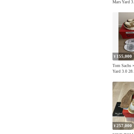
Mars Yard 3
155,000
¥
Tom Sachs 
Yard 3.0 28
257,000
¥