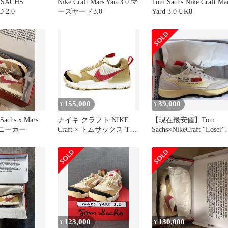
 SACHS
Nike Craft Mars Yard3.0 マ
Tom Sachs Nike Craft Ma
 2.0
ーズヤード3.0
Yard 3.0 UK8
155,000
39,000
¥
¥
Sachs x Mars
ナイキ クラフト NIKE
【現在最安値】Tom
 スニーカー
Craft × トムサックス Tom
Sachs×NikeCraft "Loser"
Sachs 【 Mars Yard 3.0
28cm
IF2885 100 】 マーズ ヤ
ード 3.0 ローカット スニ
ーカー 51938
123,000
130,000
¥
¥