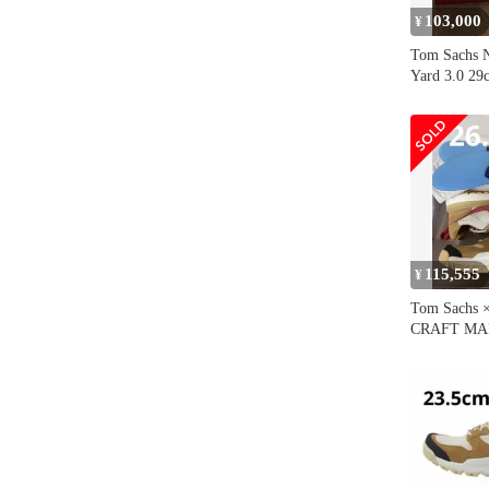
103,000
¥
Tom Sachs N
Yard 3.0 29
115,555
¥
Tom Sachs 
CRAFT MA
26.5