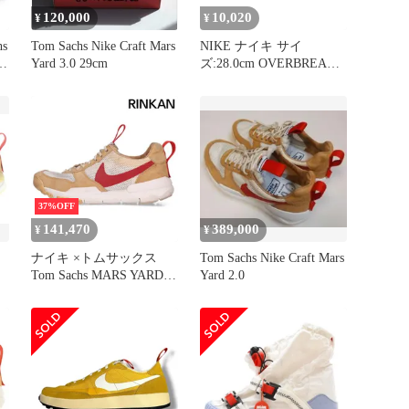
120,000
10,020
¥
¥
Tom Sachs Nike Craft Mars
NIKE ナイキ サイ
ー
Yard 3.0 29cm
ズ:28.0cm OVERBREAK
ー
SP FOSSIL (DA9784-700)
オーバーブレーク フォッ
シル クラブゴールド マ
ントラオレンジ US10 ロ
ーカット スニーカー シ
ューズ 靴【メンズ】
37%OFF
141,470
389,000
¥
¥
ナイキ ×トムサックス
Tom Sachs Nike Craft Mars
新
Tom Sachs MARS YARD
Yard 2.0
2.0 TS TOM SACHS
AA2261-100 マーズヤー
ドスニーカー メンズ
26cm