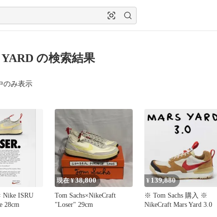
 YARD の検索結果
中のみ表示
38,800
139,880
現在 ¥
¥
× Nike ISRU
Tom Sachs×NikeCraft
※ Tom Sachs 購入 ※
oe 28cm
"Loser" 29cm
NikeCraft Mars Yard 3.0