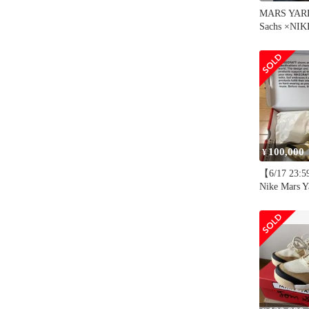
MARS YARD
Sachs ×NI
100,000
¥
【6/17 2
Nike Mars Y