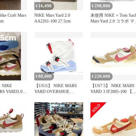
16,490
298,000
¥
¥
ike Craft Mars
NIKE Mars Yard 2.0
未使用 NIKE × Tom Sachs
cm
AA2261-100 27.5cm
Mars Yard 2.0 コラボ マ
ズ ヤード 2.0 スニーカ
ナイキ × トムサックス
AA2261-100 キャメル
28cm （90428A）
88,000
220,000
¥
¥
× NIKE
【US11】 NIKE MARS
【US7.5】 NIKE MARS
RS YARD3.0
YARD OVERSHOE
YARD 3 IF2885-100 【
AH7767-101 【新古品】
古品】