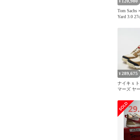
120,980
¥
Tom Sachs 
Yard 3.0 27
289,675
¥
ナイキ x 
マーズ ヤー
スペース 
オーダー