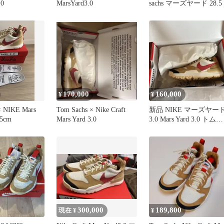
.0
MarsYard3.0
sachs マーズヤード 28.5
170,000
160,000
¥
¥
× NIKE Mars
Tom Sachs × Nike Craft
新品 NIKE マーズヤー
.5cm
Mars Yard 3.0
3.0 Mars Yard 3.0 トムサ
ックス
300,000
189,800
現在 ¥
¥