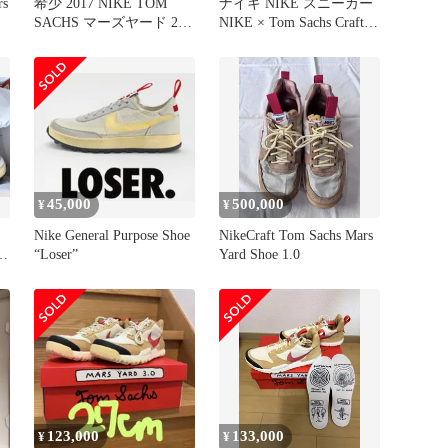
rs
希少 2017 NIKE TOM
ナイキ NIKE スニーカー
SACHS マーズヤード 2.0
NIKE × Tom Sachs Craft
30CM
Mars Yard 3.0 レザー スニ
ーカー メンズ Used A
45,000
500,000
¥
¥
Nike General Purpose Shoe
NikeCraft Tom Sachs Mars
“Loser”
Yard Shoe 1.0
123,000
133,000
¥
¥