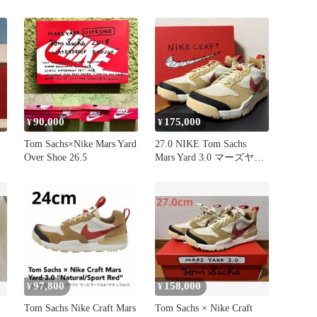
ズヤード
90,000
175,000
¥
¥
Tom Sachs×Nike Mars Yard
27.0 NIKE Tom Sachs
Over Shoe 26.5
Mars Yard 3.0 マーズヤー
ド
97,800
158,000
¥
¥
Tom Sachs Nike Craft Mars
Tom Sachs × Nike Craft