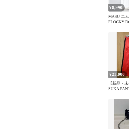
8,990
¥
MASU エ
FLOCKY D
HARNESS
23,000
¥
【新品・未
SUKA PANT