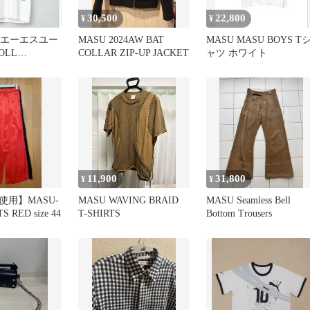
30,500
22,800
¥
¥
ムエーエスユー
MASU 2024AW BAT
MASU MASU BOYS T
OLL
COLLAR ZIP-UP JACKET
ャツ ホワイト
 Tシャツ
11,900
31,800
¥
¥
使用】MASU-
MASU WAVING BRAID
MASU Seamless Bell
S RED size 44
T-SHIRTS
Bottom Trousers