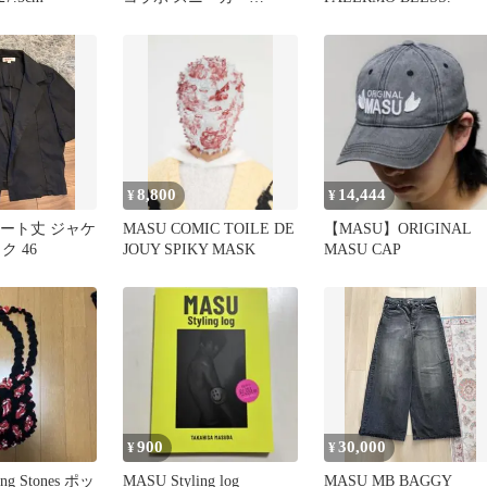
26.0CM
8,800
14,444
¥
¥
ョート丈 ジャケ
MASU COMIC TOILE DE
【MASU】ORIGINAL
ク 46
JOUY SPIKY MASK
MASU CAP
900
30,000
¥
¥
ing Stones ポッ
MASU Styling log
MASU MB BAGGY