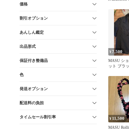
価格
割引オプション
あんしん鑑定
出品形式
7,500
¥
保証付き整備品
MASU シ
ット ブラッ
色
発送オプション
配送料の負担
タイムセール割引率
11,500
¥
MASU Roll