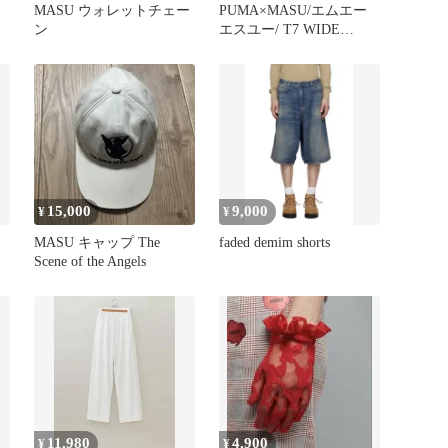
MASU ウォレットチェー
PUMA×MASU/エムエー
ン
エスユー/ T7 WIDE
TRACK PANTS
15,000
9,000
¥
¥
MASU キャップ The
faded demim shorts
Scene of the Angels
11,980
4,900
¥
¥