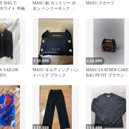
E BAG T-
MASU 釦 カットソー ボ
MASU スカーフ
50 ホワイト 半袖
タン ヘンリーネック 長
袖 Tシャツ
30,000
28,000
¥
¥
W SAILOR
MASU キルティング ハン
MASU LEATHER CAKE
RTS
ドバッグ ブラック
BAG PETIT ブラウン
19,900
14,000
¥
¥