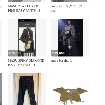
ェ
MASU 22ss CLOVER
masu レースグローブ
PILE EASY PANTS 42
red
20,500
19,000
¥
¥
MASU SPIKY DIAMOND
masu bat shorts
BAG - PISTACHIO