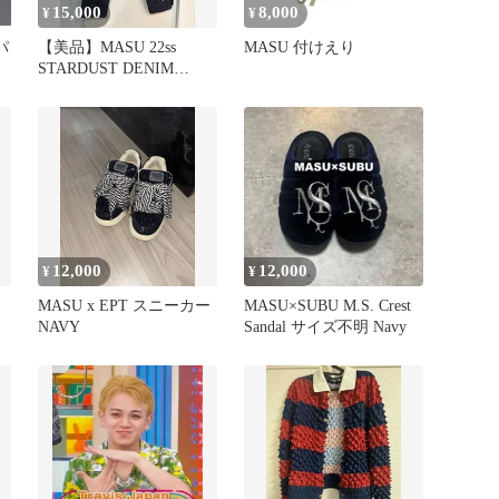
15,000
8,000
¥
¥
パ
【美品】MASU 22ss
MASU 付けえり
STARDUST DENIM
PANTS 44
12,000
12,000
¥
¥
MASU x EPT スニーカー
MASU×SUBU M.S. Crest
NAVY
Sandal サイズ不明 Navy