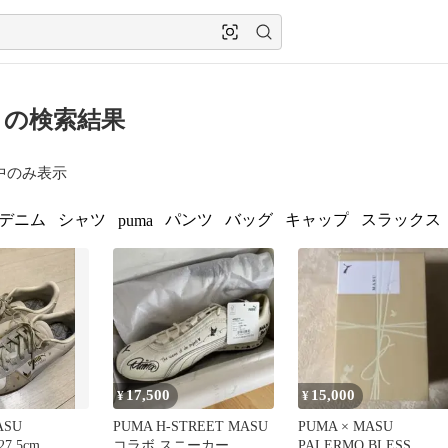
U の検索結果
中のみ表示
デニム
シャツ
パンツ
バッグ
キャップ
スラックス
puma
17,500
15,000
¥
¥
ASU
PUMA H-STREET MASU
PUMA × MASU
7.5cm
コラボ スニーカー
PALERMO BLESS.