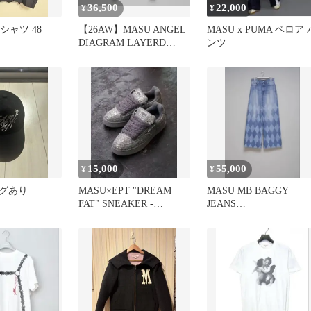
36,500
22,000
¥
¥
シャツ 48
【26AW】MASU ANGEL
MASU x PUMA ベロア 
DIAGRAM LAYERD
ンツ
CARDIGAN
15,000
55,000
¥
¥
 タグあり
MASU×EPT "DREAM
MASU MB BAGGY
FAT" SNEAKER -
JEANS
SILVER
DIAMOND(INDIGO) 44