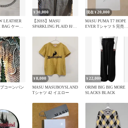
30,000
20,000
¥
現在 ¥
W LEATHER
【26SS】MASU
MASU PUMA T7 HOPE
I BAG ケーキ
SPARKLING PLAID H/S
EVER Tシャツ S 完売美
SHIRT 46
品ユニセックス
8,000
22,000
¥
¥
ップコーンパン
MASU MASUBOYSLAND
ORIMI BIG BIG MORE
Tシャツ 42 イエロー
SLACKS BLACK