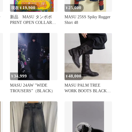
19,900
25,000
現在 ¥
¥
シ
新品 MASU タンポポ
MASU 25SS Spiky Rugger
PRINT OPEN COLLAR
Shirt 48
SHIRT 46
34,999
48,000
¥
¥
MASU 24AW "WIDE
MASU PALM TREE
TROUSERS”（BLACK）
WORK BOOTS BLACK
DIAMOND