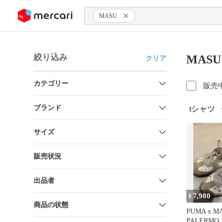
ンツにスキップ
MASU
絞り込み
MAS
クリア
カテゴリー
販売
ブランド
tシャツ
サイズ
販売状況
出品者
7,980
¥
商品の状態
PUMA x M
PALERMO 2