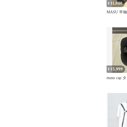
11,000
¥
MASU 半袖
15,999
¥
masu cap