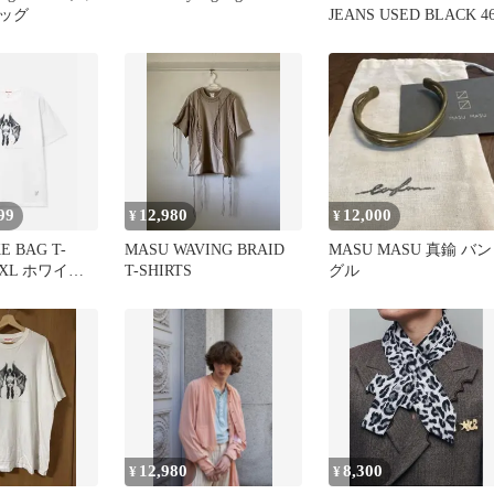
ッグ
JEANS USED BLACK 4
99
12,980
12,000
¥
¥
E BAG T-
MASU WAVING BRAID
MASU MASU 真鍮 バン
0 XL ホワイト
T-SHIRTS
グル
12,980
8,300
¥
¥