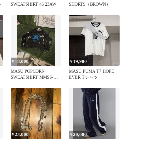
6
SWEATSHIRT 46 23AW
SHORTS（BROWN）
18,000
19,900
¥
¥
MASU POPCORN
MASU PUMA T7 HOPE
SWEATSHIRT MMSS-
EVER Tシャツ
CS0123
23,000
20,000
¥
¥