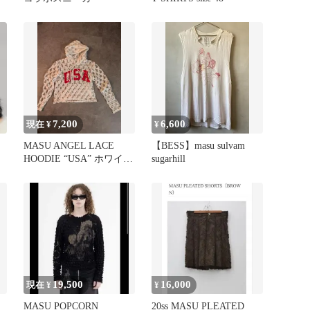
7,200
6,600
現在 ¥
¥
MASU ANGEL LACE
【BESS】masu sulvam
HOODIE “USA” ホワイト
sugarhill
サイ
19,500
16,000
現在 ¥
¥
MASU POPCORN
20ss MASU PLEATED