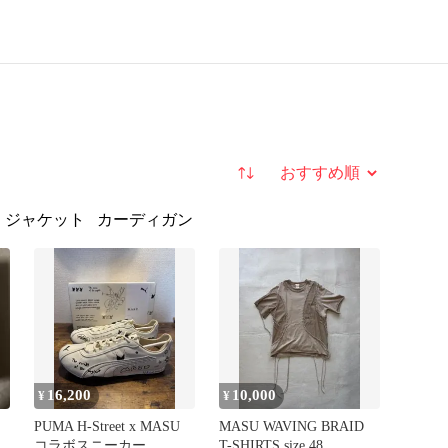
並び替え
ジャケット
カーディガン
16,200
10,000
¥
¥
PUMA H-Street x MASU
MASU WAVING BRAID
コラボスニーカー
T-SHIRTS size 48