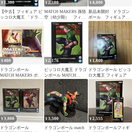
1,300
2,180
4,000
¥
¥
¥
【中古】フィギュア ピ
MATCH MAKERS 孫悟
新品未開封 ドラゴン
ッコロ大魔王 「ドラゴ
空（幼少期） フィギ
ボール フィギュア
ンボール」 MATCH
ュア
孫悟空 ピッコロ大魔
MAKERS -ピッコロ大
王 匿名配送
魔王-
400
2,176
1,800
¥
¥
¥
ドラゴンボール
ピッコロ大魔王 ドラゴ
ドラゴンボール ピッコ
MATCH MAKERS ポス
ンボール MATCH
ロ大魔王 フィギュア
ター 孫悟空 ピッコロ
MAKERS-ピッコロ大魔
マジュニア
王- DRAGON BALL フ
ィギュア プライズ
(2609245) バンプレスト
3,888
3,500
2,555
¥
¥
¥
ドラゴンボール
ドラゴンボール match
ドラゴンボールフィギ