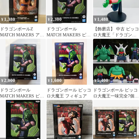
1,380
2,300
1,480
¥
¥
¥
ドラゴンボールZ
ドラゴンボール
【飾磨店】 中古 ピッコ
MATCH MAKERS アル
MATCH MAKERS ピッ
ロ大魔王「ドラゴンボ
ティメット悟飯 (VS
コロ大魔王
ール」
魔人ブウ)
MATCHMAKERS-ピッ
コロ大魔王-
2,000
1,600
5,400
¥
¥
¥
ドラゴンボール
ドラゴンボール ピッコ
ドラゴンボール ピッコ
MATCH MAKERS ピッ
ロ大魔王 フィギュア
ロ大魔王一味完全7個セ
コロ大魔王
ット