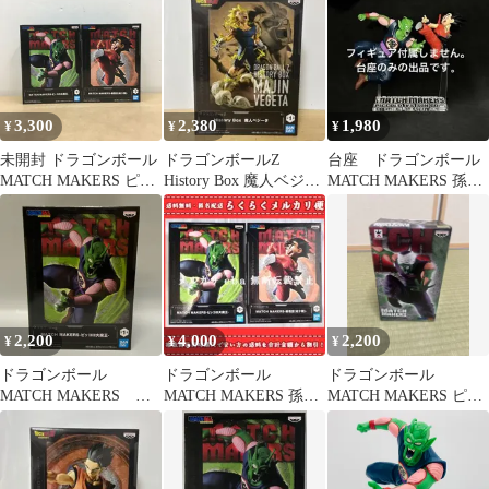
3,300
2,380
1,980
¥
¥
¥
未開封 ドラゴンボール
ドラゴンボールZ
台座 ドラゴンボール
MATCH MAKERS ピッ
History Box 魔人ベジー
MATCH MAKERS 孫悟
コロ大魔王 孫悟空(幼
タ
空（幼少期） ピッコロ
少期) フィギュア セッ
大魔王
ト【WS2354-003】
2,200
4,000
2,200
¥
¥
¥
ドラゴンボール
ドラゴンボール
ドラゴンボール
MATCH MAKERS ピ
MATCH MAKERS 孫悟
MATCH MAKERS ピッ
ッコロ大魔王 プライ
空(幼少期) ピッコロ大
コロ大魔王
ズ フィギュア バン
魔王
ダイ バンプレスト
（ME28-4916）