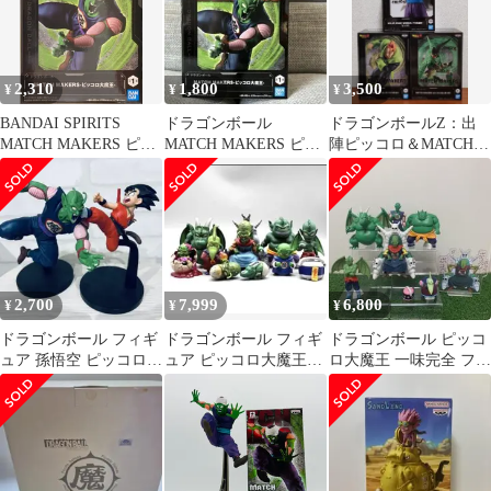
2,310
1,800
3,500
¥
¥
¥
BANDAI SPIRITS
ドラゴンボール
ドラゴンボールZ：出
MATCH MAKERS ピッ
MATCH MAKERS ピッ
陣ピッコロ＆MATCH
コロ大魔王
コロ大魔王 フィギュア
MAKERSフィギュア３
点セット
2,700
7,999
6,800
¥
¥
¥
ドラゴンボール フィギ
ドラゴンボール フィギ
ドラゴンボール ピッコ
ュア 孫悟空 ピッコロ大
ュア ピッコロ大魔王
ロ大魔王 一味完全 フィ
魔王 2体セットマッチ
魔族一味セット
ギュア アクリルスタ
メーカーズ
ンドセット