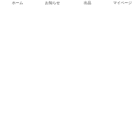
ホーム
お知らせ
出品
マイページ
会社概要（運営会社）
採用情報
プレスリリース
公式ブログ
プレスキット
メルカリUS
メルカリShops
m department（エムデパ）
ヘルプ
ヘルプセンター（ガイド・お問い合わせ）
メルカリShopsでショップを開設する
メルカリShops ショップ管理画面にログイン
メルカリShops出店者向けガイド
お問い合わせ一覧
フリーワードから商品をさがす
プライバシーと利用規約
メルカリ利用規約
メルカリShops利用規約
メルカリアンバサダー利用規約