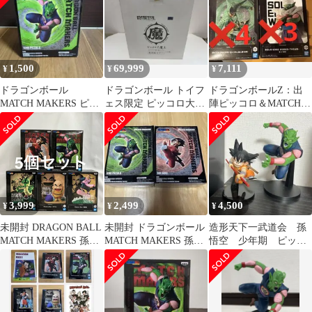
1,500
69,999
7,111
¥
¥
¥
ドラゴンボール
ドラゴンボール トイフ
ドラゴンボールZ：出
MATCH MAKERS ピッ
ェス限定 ピッコロ大魔
陣ピッコロ＆MATCH
コロ大魔王 フィギュア
王 原作版カラー
MAKERS フィギュア7
点セット
3,999
2,499
4,500
¥
¥
¥
未開封 DRAGON BALL
未開封 ドラゴンボール
造形天下一武道会 孫
MATCH MAKERS 孫悟
MATCH MAKERS 孫悟
悟空 少年期 ピッコ
空 少年期 他 フィギュ
空（少年期 ピッコロ大
ロ大魔王 match makers
ア 5個セット SF6705
魔王
c111