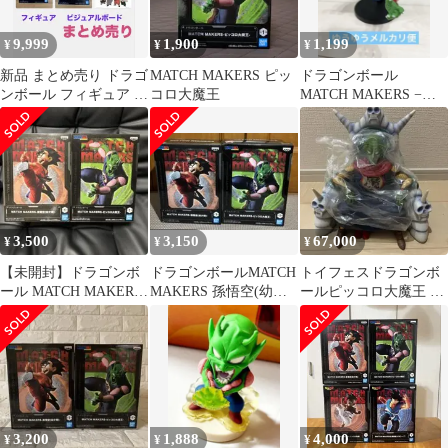
9,999
1,900
1,199
¥
¥
¥
新品 まとめ売り ドラゴ
MATCH MAKERS ピッ
ドラゴンボール
ンボール フィギュア ビ
コロ大魔王
MATCH MAKERS −ピ
ジュアルボード
ッコロ大魔王−
3,500
3,150
67,000
¥
¥
¥
【未開封】ドラゴンボ
ドラゴンボールMATCH
トイフェスドラゴンボ
ール MATCH MAKERS
MAKERS 孫悟空(幼少
ールピッコロ大魔王 ア
孫悟空 ピッコロ大魔王
期) & ピッコロ大魔王
ニメカラーバージョン
3,200
1,888
4,000
¥
¥
¥