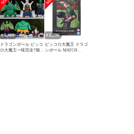
5,400
2,296
¥
¥
ドラゴンボール ピッコ
ピッコロ大魔王 ドラゴ
ロ大魔王一味完全7個セ
ンボール MATCH
ット
MAKERS-ピッコロ大魔
王- DRAGON BALL フ
ィギュア プライズ
(2609245) バンプレスト