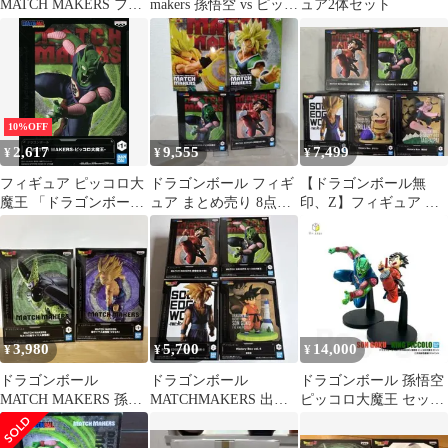
MATCH MAKERS フィ
makers 孫悟空 vs ピッコ
ュア2体セット
ギュア 2種セット
ロ大魔王
10%OFF
2,617
9,555
7,499
¥
¥
¥
フィギュア ピッコロ大
ドラゴンボール フィギ
【ドラゴンボール無
魔王 「ドラゴンボー
ュア まとめ売り 8点セ
印、Z】フィギュア ま
ル」 MATCH MAKERS
ット
とめ売り 5点セット
-ピッコロ大魔王-【14
孫悟空、悟飯他
日以内発送】
3,980
5,700
14,000
¥
¥
¥
ドラゴンボール
ドラゴンボール
ドラゴンボール 孫悟空
MATCH MAKERS 孫悟
MATCHMAKERS 出
ピッコロ大魔王 セット
飯 セル フィギュア
陣-5 History Box セット
二次元彩色 リペイント
フィギュア