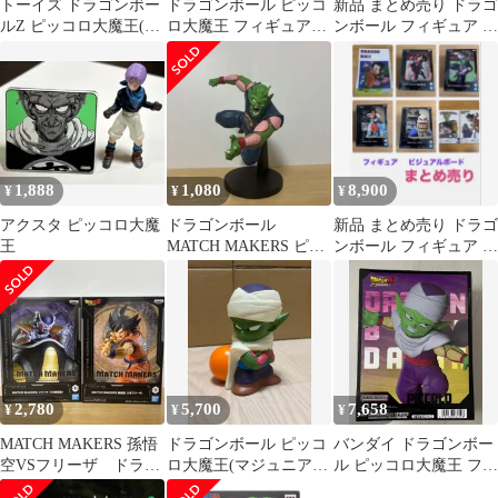
トーイズ ドラゴンボー
ドラゴンボール ピッコ
新品 まとめ売り ドラゴ
ルZ ピッコロ大魔王(ア
ロ大魔王 フィギュア
ンボール フィギュア ビ
ニメカラーVer)
(ボックスX)
ジュアルボード
1,888
1,080
8,900
¥
¥
¥
アクスタ ピッコロ大魔
ドラゴンボール
新品 まとめ売り ドラゴ
王
MATCH MAKERS ピッ
ンボール フィギュア ビ
コロ大魔王
ジュアルボード
2,780
5,700
7,658
¥
¥
¥
MATCH MAKERS 孫悟
ドラゴンボール ピッコ
バンダイ ドラゴンボー
空VSフリーザ ドラゴ
ロ大魔王(マジュニア)
ル ピッコロ大魔王 フィ
ンボールZ
フィギュア 貯金箱 出品
ギュア