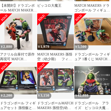
【未開封】ドラゴンボ
ピッコロ大魔王
MATCH MAKERS ドラ
ール MATCH MAKERS
ゴンボール フィギュア
孫悟空 ピッコロ大魔王
4体セット
2,880
1,979
5,500
¥
¥
¥
アクリル台座付で原作
MATCH MAKERS 孫悟
ドラゴンボール フィギ
再現可 MATCH
空（幼少期） フィギ
ュア 1番くじ MATCH
MAKERS 孫悟空 ピッ
ュア
MAKERS
コロ大魔王
2,200
3,150
42,888
¥
¥
¥
ドラゴンボール フィギ
ドラゴンボールMATCH
ドラゴンボール アラ
ュアセット 孫悟飯とピ
MAKERS 孫悟空(幼少
イズ ピッコロ大魔