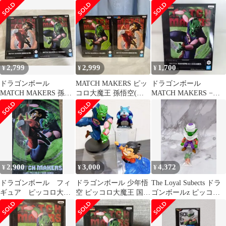
ッコロ大魔王
期) & ピッコロ大魔王
王 ver.C 特別カラー
特典付 ジーマ
2,799
2,999
1,700
¥
¥
¥
ドラゴンボール
MATCH MAKERS ピッ
ドラゴンボール
MATCH MAKERS 孫悟
コロ大魔王 孫悟空(幼
MATCH MAKERS −ピ
空（幼少期） ピッコロ
少期) セット
ッコロ大魔王−
大魔王
2,900
3,000
4,372
¥
¥
¥
ドラゴンボール フィ
ドラゴンボール 少年悟
The Loyal Subects ドラ
ギュア ピッコロ大魔
空 ピッコロ大魔王 国王
ゴンボールz ピッコロ
王 孫悟空 幼少期 マッ
フィギュア※国王訳あ
大魔王
チ メイカーズ
り