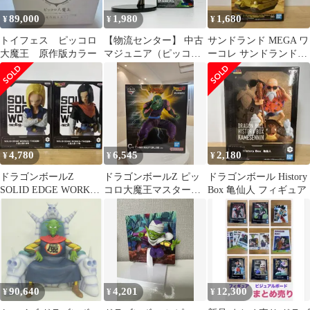
89,000
1,980
1,680
¥
¥
¥
トイフェス ピッコロ
【物流センター】 中古
サンドランド MEGA ワ
大魔王 原作版カラー
マジュニア（ピッコ
ーコレ サンドランド王
ロ）「ドラゴンボー
国軍戦車隊104号車
ル」MATCHMAKERS-
MAJUNIOR-
4,780
6,545
2,180
¥
¥
¥
ドラゴンボールZ
ドラゴンボールZ ピッ
ドラゴンボール History
SOLID EDGE WORKS
コロ大魔王マスターラ
Box 亀仙人 フィギュア
THE出陣
イズ フィギュア
90,640
4,201
12,300
¥
¥
¥