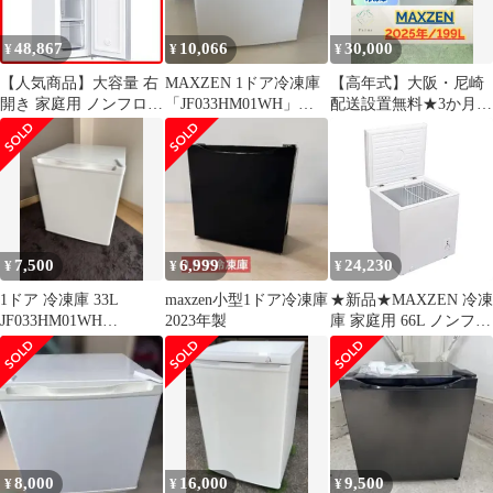
ホワイト 新生活
JF066ML01WH マクス
48,867
10,066
30,000
¥
¥
¥
ゼン★m 313d29a3
【人気商品】大容量 右
MAXZEN 1ドア冷凍庫
【高年式】大阪・尼崎
開き 家庭用 ノンフロン
「JF033HM01WH」
配送設置無料★3か月保
ファン式 フリーザー 霜
33L、2023年製
障付き★冷凍庫★マク
取り不要 ストッカー ス
スゼン★1ドア★2025年
リム冷凍庫 コンパクト
★JF200ML01WH★IR-
幅36cm 冷凍 自動霜取
1804
り スリム スリム 冷凍
食品 117L ホワイト 冷
凍庫 マクスゼン
7,500
6,999
24,230
¥
¥
¥
MAXZEN JF117HD01
1ドア 冷凍庫 33L
maxzen小型1ドア冷凍庫
★新品★MAXZEN 冷凍
JF033HM01WH
2023年製
庫 家庭用 66L ノンフロ
MAXZEN 24年製
ン チェストフリーザー
上開き フリーザー スト
ッカー 冷凍 スリム 氷
食材 食品 食糧 冷凍食
品 保存 ストック キッ
チン家電 ホワイト 新生
活 JF066ML01WH マク
8,000
16,000
9,500
¥
¥
¥
スゼン d0a56969