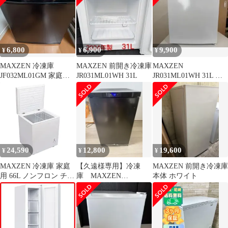
6,800
6,900
9,900
¥
¥
¥
MAXZEN 冷凍庫
MAXZEN 前開き冷凍庫
MAXZEN
JF032ML01GM 家庭用
JR031ML01WH 31L
JR031ML01WH 31L 前
小型 32L ノンフロン
開き冷凍庫 小型冷凍庫
24,590
12,800
19,600
¥
¥
¥
MAXZEN 冷凍庫 家庭
【久遠様専用】冷凍
MAXZEN 前開き冷凍庫
用 66L ノンフロン チェ
庫 MAXZEN
本体 ホワイト
ストフリーザー 上開き
JF064ML01
フリーザー ストッカー
冷凍 スリム 氷 食材 食
品 食糧 冷凍食品 保存
ストック キッチン家電