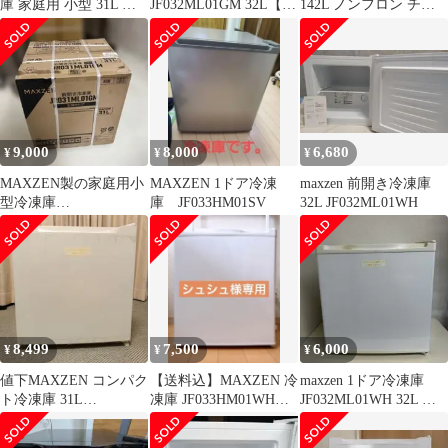
庫 家庭用 小型 31L コ
JF032ML01GM 32L【中
142L ノンフロン チェ
ンパクト ノンフロン チ
古品】
ストフリーザー 上開き
ェストフリーザー 右開
業務用 ストッカー 冷凍
き フリーザー ストッカ
冷凍食品 保存 ホワイト
ー 冷凍 氷 食材 食品 食
MAXZEN
糧 冷凍食品 保存 スト
JF150ML01WH
ック キッチン家電 ホワ
イト JR031ML01WH マ
9,000
8,000
6,680
¥
¥
¥
クスゼン 0a3f8e1b
MAXZEN製の家庭用小
MAXZEN 1ドア冷凍
maxzen 前開き冷凍庫
型冷凍庫
庫 JF033HM01SV
32L JF032ML01WH
「JR031ML01」
8,499
7,500
6,000
¥
¥
¥
値下MAXZEN コンパク
【送料込】MAXZEN 冷
maxzen 1ドア冷凍庫
ト冷凍庫 31L
凍庫 JF033HM01WH
JF032ML01WH 32L 小
JR031ML01WH冷凍冷
33L 小型
型冷凍庫
蔵切替可