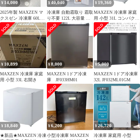
14,000
40,040
19,360
¥
¥
¥
凍庫 MAXZEN
2025年製 MAXZEN マ
冷凍庫 自動霜取り 霜取
MAXZEN 冷凍庫 家庭
クスゼン 冷凍庫 60L
り不要 122L 大容量 右
用 小型 31L コンパクト
JF060HM01WH 動作確
開き 霜取り不要 ノンフ
ノンフロン チェストフ
認済み
ロン キッチン家電 静音
リーザー 右開き フリー
省エネ 節電 ホワイト
ザー ストッカー 冷凍
MAXZEN
氷 食材 食品 食糧 冷凍
JF120ML01WH
食品 保存 ストック キ
ッチン家電 ホワイト
JR031ML01WH マクス
10,899
8,000
5,000
¥
¥
¥
ゼンe
MAXZEN 冷凍庫 家庭
MAXZEN 1ドア冷凍
MAXZEN 1ドア冷凍庫
用 小型 33L 右開き
庫 JF033HM01
32L JF032ML01GM
18,840
6,200
26,720
¥
¥
¥
★新品★MAXZEN 冷凍
小型冷凍庫 MAXZEN
冷凍庫 家庭用 小型