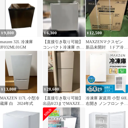
9,800
6,300
12,500
¥
¥
¥
maxzen 32L 冷凍庫
【直接引き取り可能】
MAXZENマクスゼン
JF032ML01GM
コンパクト冷凍庫 ホワ
新品未開封 1ドア冷凍
イト 本体 MAXZEN
庫31L
冷凍庫 白
13,000
28,600
22,529
¥
¥
¥
MAXZEN 117L 小型冷
【直接引き取り可能】
冷凍庫 家庭用 小型 60L
蔵庫 白 2024年式
出品8/23までMAXZEN
右開き ノンフロン チェ
2ドア冷蔵庫 冷凍庫
ストフリーザー コンパ
ホワイト
クト フリーザー 冷凍
キッチン家電 ホワイト
MAXZEN マクスゼン