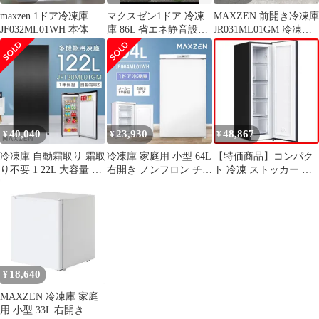
maxzen 1ドア冷凍庫
マクスゼン1ドア 冷凍
MAXZEN 前開き冷凍庫
JF032ML01WH 本体
庫 86L 省エネ静音設計
JR031ML01GM 冷凍庫
3段階温度調節 2022年
家庭用 小型
製
40,040
23,930
48,867
¥
¥
¥
冷凍庫 自動霜取り 霜取
冷凍庫 家庭用 小型 64L
【特価商品】コンパク
り不要 1 22L 大容量 右
右開き ノンフロン チェ
ト 冷凍 ストッカー フ
開き 霜取り不要 ノンフ
ストフリーザー 前開き
リーザー ノンフロン ス
ロン キッチン家電 静音
業務用 コンパクト 冷凍
リム スリム 右開き 冷
省エネ 節電 ガンメタリ
冷凍食品 保存 キッチン
凍食品 大容量 家庭用
ック MAXZEN
家電 ホワイト
ファン式 ブラック 霜取
JF120ML01GM
MAXZEN
り不要 スリム冷凍庫 マ
JF064ML01WH
クスゼン 幅36cm 自動
霜取り 117L JF117HD01
18,640
¥
冷凍庫 MAXZEN
MAXZEN 冷凍庫 家庭
用 小型 33L 右開き ノ