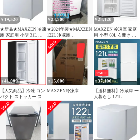
JF060HM01WH
19,520
23,500
28,120
¥
¥
¥
★新品★MAXZEN 冷凍
★2024年製★MAXZEN
MAXZEN 冷凍庫 家庭
庫 家庭用 小型 31L コ
122L 冷凍庫
用 小型 60L 右開き ノ
ンパクト ノンフロン チ
【JF120ML01WH】
ンフロン チェストフリ
ェストフリーザー 右開
GNJ0
ーザー 前開き コンパク
き フリーザー ストッカ
ト フリーザー ストッカ
ー 冷凍 氷 食材 食品 食
ー 冷凍 スリム 食材 食
糧 冷凍食品 保存 スト
品 食糧 冷凍食品 保存
ック キッチン家電 ホワ
ストック キッチン家電
1%OFF
イト JR031ML01WH マ
グレー JF060HM01WH
41,089
15,000
37,100
¥
¥
¥
クスゼン 72625541
マクスゼンｍａ
【人気商品】冷凍 コン
MAXZEN冷凍庫
【送料無料】冷蔵庫 一
パクト ストッカー スリ
人暮らし 121L
ム スリム フリーザー
MAXZEN 小型 2ドア
ノンフロン 冷凍食品 右
霜取り不要 コンパクト
開き 大容量 家庭用 ブ
大容量 新生活 自動霜取
ラック ファン式 霜取り
り 右開き
不要 スリム冷凍庫 マク
JR121HM01WH ホワイ
スゼン 幅36cm 自動霜
ト 新生活 コード:13405
取り 93L JF93HD01 冷