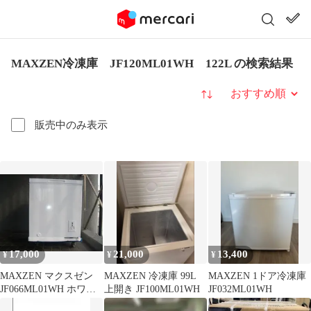
MAXZEN冷凍庫 JF120ML01WH 122L の検索結果
並び替え
販売中のみ表示
17,000
21,000
13,400
¥
¥
¥
MAXZEN マクスゼン
MAXZEN 冷凍庫 99L
MAXZEN 1ドア冷凍庫
JF066ML01WH ホワイ
上開き JF100ML01WH
JF032ML01WH
ト 冷凍庫66L・上開き