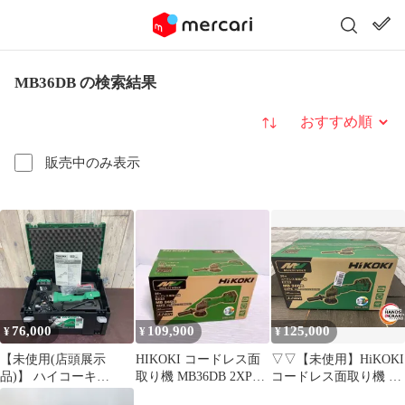
MB36DB の検索結果
並び替え
販売中のみ表示
76,000
109,900
125,000
¥
¥
¥
【未使用(店頭展示
HIKOKI コードレス面
▽▽【未使用】HiKOKI
品)】 ハイコーキ
取り機 MB36DB 2XPZ
コードレス面取り機 曲
(HIKOKI ※旧:日立工
ハイコーキ
線用 MB36DB(2XPZ) フ