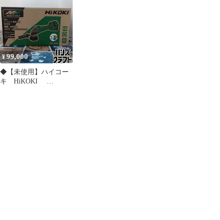
機) コードレス面取り
ルセット品 36V対応 ハ
機 MB36DB(XPZ) (曲線
イコーキ 日立【未開
用) 【東大和店】
封】
99,000
¥
◆【未使用】ハイコー
キ HiKOKI
MB36DB2XPZ コード
レス面取り機 曲線用
36V BSL36A18X電池2
個付 【中古】