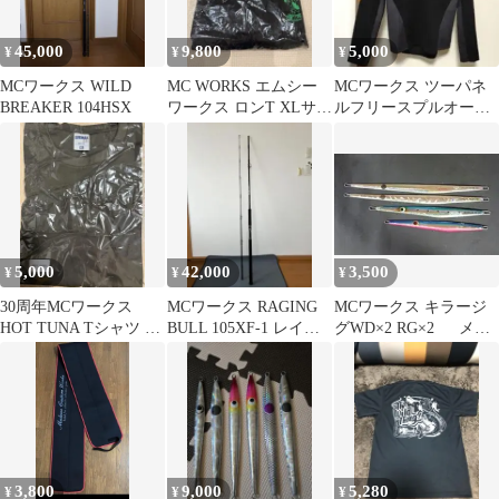
45,000
9,800
5,000
¥
¥
¥
MCワークス WILD
MC WORKS エムシー
MCワークス ツーパネ
BREAKER 104HSX
ワークス ロンT XLサイ
ルフリースプルオーバ
ズ
ー
5,000
42,000
3,500
¥
¥
¥
30周年MCワークス
MCワークス RAGING
MCワークス キラージ
HOT TUNA Tシャツ XL
BULL 105XF-1 レイジ
グWD×2 RG×2 メタ
カーキ エムシーワー
ングブル
ルジグ 4本セット
クス
3,800
9,000
5,280
¥
¥
¥