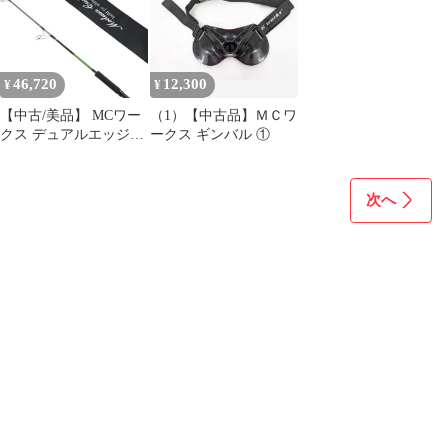
46,720
12,300
¥
¥
【中古/美品】 MCワー
（1）【中古品】ＭＣワ
クス デュアルエッジ
ークス ギンバル ①
643LR カスタム
/H165220 ロッド リール
ルアー 中古
次へ