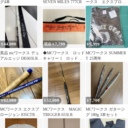
グ4本
SEVEN MILES 777CR
ークス エクスプロー
ジョン876HF
44,000
7,799
6,999
¥
現在 ¥
¥
美品 mcワークス デュ
◆MCワークス ロッド
MCワークス SUMMER
アルエッジ DE603LR/B
キャリー 1 ロッドケ
T 25周年
カスタムモデル 希少
ース 日本製 サンセ
ットオレンジ◆
62,000
52,000
7,700
¥
¥
¥
MCワークス エクスプ
MCワークス MAGIC
MCワークス ガタージ
ロージョン 835CTR コ
TRIGGER 653LR
グ 180g 3本セット
ルクモデル 新品未使
用品