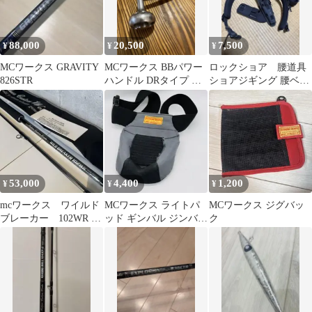
88,000
20,500
7,500
¥
¥
¥
MCワークス GRAVITY
MCワークス BBパワー
ロックショア 腰道具
826STR
ハンドル DRタイプ ダ
ショアジギング 腰ベル
イワ右巻き軸のみ
ト プライヤー フィッシ
ュグリップ
53,000
4,400
1,200
¥
¥
¥
mcワークス ワイルド
MCワークス ライトパ
MCワークス ジグバッ
ブレーカー 102WR ス
ッド ギンバル ジンバル
ク
ペシャルモデル
釣行サポート