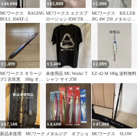
40,000
65,000
2,000
¥
¥
¥
MCワークス RAGING
MCワークス エクスプ
MCワークス KILLER
BULL 104XF-2
ロージョン 836CTR コ
JIG 4W 250 メタルジグ
ルクモデル
美品
1,499
3,400
2,099
¥
¥
¥
MCワークス キラージ
未使用品 MC Works' T
EZ-42-M 180g 送料無料
グ2 吉良恵 300g オフ
シャツ サイズM
ショアジギング
67,500
4,600
47,000
¥
¥
¥
新品未使用 MCワーク
メタルジグ オフショ
MCワークス SLOW