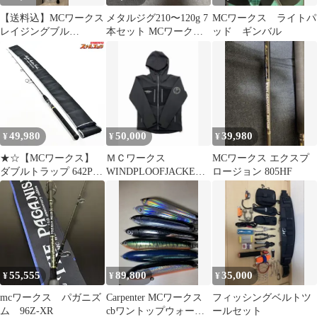
【送料込】MCワークス
メタルジグ210〜120g 7
MCワークス ライトパ
レイジングブル
本セット MCワークス
ッド ギンバル
RB100XR-TRIDENT 竿
ダイワSHIMANO
袋付き
49,980
50,000
39,980
¥
¥
¥
★☆【MCワークス】
ＭＣワークス
MCワークス エクスプ
ダブルトラップ 642PS
WINDPLOOFJACKET
ロージョン 805HF
MC-WORKS DOUBLE
3&FIELDROCKPANTS
TRAP ブリ ヒラマサ カ
3
ンパチ
K_238★☆v48743
55,555
89,800
35,000
¥
¥
¥
mcワークス パガニズ
Carpenter MCワークス
フィッシングベルトツ
ム 96Z-XR
cbワントップウォータ
ールセット