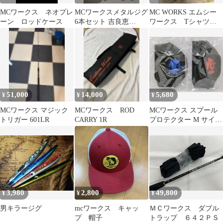
MCワークス ネオプレ
MCワークスメタルジグ
MC WORKS エムシー
ーン ロッドケース
6本セット 吉良恵
ワークス Tシャツ
KILLER JIG
美品 ドライシャツ
51,000
14,000
5,680
¥
¥
¥
MCワークス マジック
MCワークス ROD
MCワークス スプール
トリガー 601LR
CARRY 1R
プロテクター M サイズ
MC WORKS
3,980
2,800
49,800
¥
¥
¥
男キラージグ
mcワークス キャッ
ＭＣワークス ダブル
プ 帽子
トラップ ６４２ＰＳ