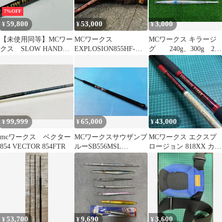
7%OFF
59,800
53,000
3,000
¥
¥
¥
【未使用同等】MCワー
MCワークス
MCワークス キラージ
クス SLOW HAND
EXPLOSION855HF-
グ 240g、300g 2個
846TSZ スタンダード
TRIDENT スペシャル
セット （三田店）
マグロ ロッド ＠川
モデル
99,999
65,000
43,000
¥
¥
¥
mcワークス ベクター
MCワークスサウザンブ
MCワークス エクスプ
854 VECTOR 854FTR
ルーSB556MSL
ロージョン 818XX カス
AKABARA MUROTOカ
タムモデル
スタム
53,700
9,690
3,600
¥
¥
¥