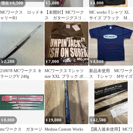
6,500
5,000
4,800
現在 ¥
¥
¥
MCワークス ロッドキ
【未開封】MCワーク
MC works Tシャツ XL
ャリーR1
ス ガタージグスリ
サイズ ブラック MC
ム 180g
ワークス エムシーワ
ークス
2,280
7,000
4,800
¥
¥
¥
210078 MCワークス キ
MCワークス Tシャツ
新品未使用 MCワーク
ラージグV 240g
size XXL ブラック ボル
ス Tシャツ Mサイズ
テックス素材
8,000
19,000
42,500
¥
¥
¥
mcワークス ガタージ
Medusa Custom Works
【購入後未使用】MCワ