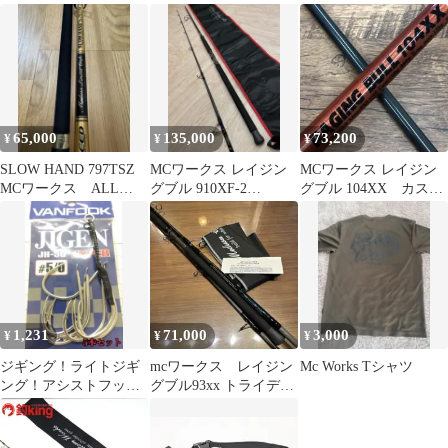
ールアー 7本 最終値
下げ
65,000
135,000
73,200
¥
¥
¥
SLOW HAND 797TSZ
MCワークス レイジン
MCワークス レイジン
MCワークス ALL
グブル 910XF-2
グブル 104XX カスタ
THAT TUNA
LIMITED MODEL
ムモデル No.2053
1,231
71,000
3,000
¥
¥
¥
ジギング！ライトジギ
mcワークス レイジン
Mc Works Tシャツ
ング！アシストフック
グブル93xx トライデン
シングル 5/0 5個
ト SP