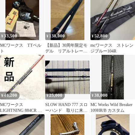
BULL スピニングロッ
ド 2ピース GT カンパ
チ マグロ 等に
33,500
138,000
52,800
¥
¥
¥
MCワークス TTベル
【新品】30周年限定モ
mcワークス ストレン
ト
デル リアルトレーサ
ジブルー104R
ー 642LR MCワークス
48,200
25,000
38,000
¥
¥
¥
MCワークス
SLOW HAND 777 スロ
MC Works Wild Breaker
LIGHTNING 884CR シ
ーハンド 取りに来れ
109HR/B カスタム
ョアジギングロッド
る方限定
限定希少