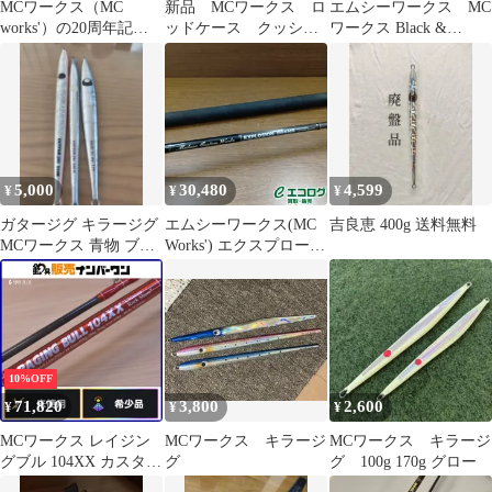
MCワークス（MC
新品 MCワークス ロ
エムシーワークス MC
works'）の20周年記念
ッドケース クッショ
ワークス Black &
限定ドライTシャツ L
ン 黒/赤ライン
Chrome 110
サイズ
5,000
30,480
4,599
¥
¥
¥
ガタージグ キラージグ
エムシーワークス(MC
吉良恵 400g 送料無料
MCワークス 青物 ブリ
Works') エクスプロージ
ヒラマサ カンパチ
ョン 864 HR ヒラマサ
プラッキングスペシャ
ル オフショアロッド
10%OFF
71,820
3,800
2,600
¥
¥
¥
MCワークス レイジン
MCワークス キラージ
MCワークス キラージ
グブル 104XX カスタム
グ
グ 100g 170g グロー
MCworks RAGING