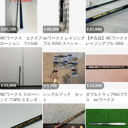
45,500
40,000
45,000
¥
¥
¥
MCワークス エクスプ
mcワークス レイジング
【中古品】MCワークス
ロージョン 7113AR 送
ブル 95SD スペシャル
レイジングブル 100XR-
料無料❣️
モデル
2
33,000
3,700
54,000
¥
¥
¥
MCワークス スローハ
シングルフック セッ
ダブルトラップ602プラ
ンド 774PD スタンダー
ト
ス mcワークス
ド /D221Y ロッド