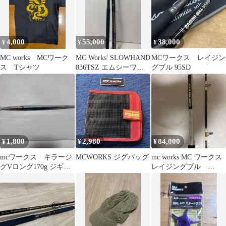
4,000
55,000
38,000
¥
¥
¥
MC works MCワーク
MC Works' SLOWHAND
MCワークス レイジン
ス Tシャツ
836TSZ エムシーワー
グブル 95SD
クススローハンド
1,800
2,980
84,000
¥
¥
¥
mcワークス キラージ
MCWORKS ジグバッグ
mc works MC ワークス
グVロング170g ジギン
レイジングブル
グ
104XX