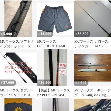
5,000
12,000
36,800
¥
¥
¥
MCワークス ソフトタ
MCワークス
MCワークス ナロース
イプのロッドケース中
OFFSHORE GAME
ティンガー M2 63
古
SHORTS Ｌ グレー/オ
ZERO-2 MARKⅡ
レンジ
37,000
56,900
4,649
¥
¥
¥
MCワークス ダブルト
【美品】MCワークス
MCワークス キラージ
ラップ 622PS／B スタ
EXPLOSION 845HF オ
グ Ⅳ 240g 4w 250g 2
ンダード
オマサスペシャル⁠
本まとめてセット