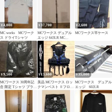
4,000
37,700
2,600
¥
¥
¥
MC works MCワーク
MCワークス デュアル
MCワークス竿ケース
ス ドライTシャツ
エッジ 643LR MC
WORKS DUAL EDGE
9,500
13,600
35,000
¥
¥
¥
MCワークス 30周年記
美品 MCワークス ロッ
MCワークス デュアル
念 限定 Tシャツ ブラッ
クマンベスト Ⅱフロー
エッジ 602LR
ク XXL H283
ティングベスト ゲーム
ベスト