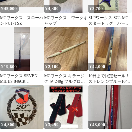
45,000
4,300
3,700
¥
¥
¥
MCワークス スローハ
MCワークス ワークキ
SLPワークス SCL MC
ンド817TSZ
ャップ
スタードラグ パープ
ル
19,600
2,100
42,000
¥
¥
¥
MCワークス SEVEN
MCワークス キラージ
10日まで限定セール！
MILES 846CR
グ Ⅳ 240g フルグロ
ストレンジブルー104R
”TUNA”special
ー ヒラマサ ジギング
スペシャルモデル MC
ジグ
ワークス
4,300
3,299
48,000
¥
¥
¥