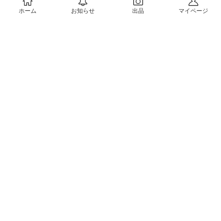
ホーム
お知らせ
出品
マイページ
会社概要（運営会社）
採用情報
プレスリリース
公式ブログ
プレスキット
メルカリUS
メルカリShops
m department（エムデパ）
ヘルプ
ヘルプセンター（ガイド・お問い合わせ）
メルカリShopsでショップを開設する
メルカリShops ショップ管理画面にログイン
メルカリShops出店者向けガイド
お問い合わせ一覧
フリーワードから商品をさがす
プライバシーと利用規約
メルカリ利用規約
メルカリShops利用規約
メルカリアンバサダー利用規約