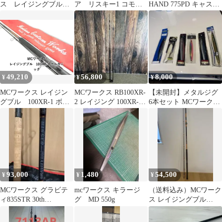
ス レイジングブル
ア リスキー1 コモジ
HAND 775PD キャステ
RB103-XRトライデント
クなど
ィングロッド ヒラマ
SPモデル
サ
49,210
56,800
8,000
¥
¥
¥
MCワークス レイジン
MCワークス RB100XR-
【未開封】メタルジグ
グブル 100XR-1 ボル
2 レイジング 100XR-2
6本セット MCワークス
カニック (03-
ロッド
CBワン スミス ジギン
9306250007)
グ 青物
93,000
1,480
54,500
¥
¥
¥
MCワークス グラビテ
mcワークス キラージ
（送料込み）MCワーク
ィ835STR 30th
グ MD 550g
ス レイジングブル
Anniversary
100XR-2 カスタムモデ
ル