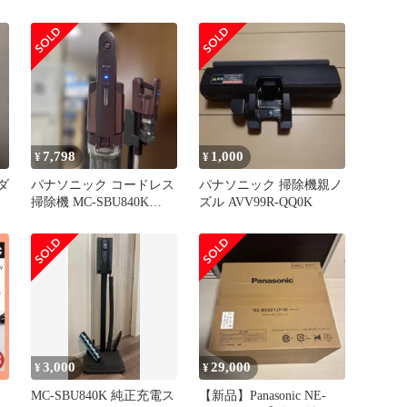
7,798
1,000
¥
¥
 ダ
パナソニック コードレス
パナソニック 掃除機親ノ
掃除機 MC-SBU840K
ズル AVV99R-QQ0K
2021年製 稼働品
3,000
29,000
¥
¥
MC-SBU840K 純正充電ス
【新品】Panasonic NE-