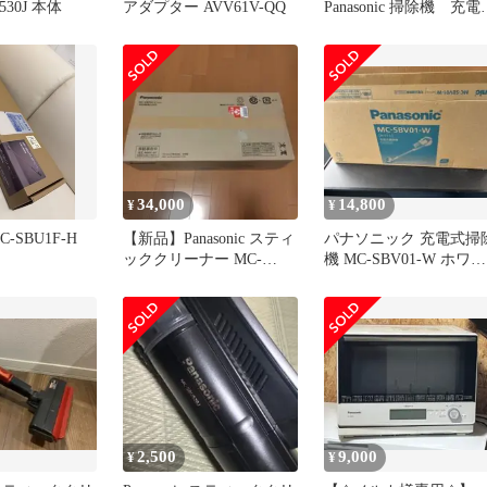
530J 本体
アダプター AVV61V-QQ
Panasonic 掃除機 充電
器 AVV61V-QQ 中古
34,000
14,800
¥
¥
MC-SBU1F-H
【新品】Panasonic スティ
パナソニック 充電式掃
ッククリーナー MC-
機 MC-SBV01-W ホワイ
SB35K-C
ト
2,500
9,000
¥
¥