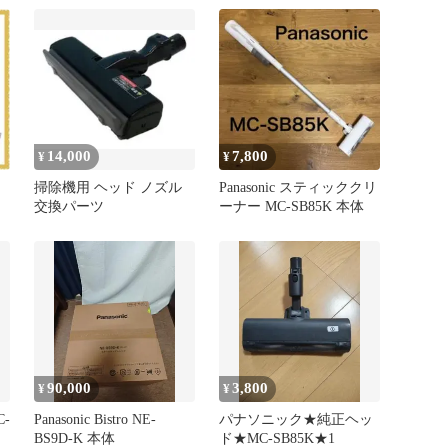
ACA95-119-K
14,000
7,800
¥
¥
掃除機用 ヘッド ノズル
Panasonic スティッククリ
交換パーツ
ーナー MC-SB85K 本体
90,000
3,800
¥
¥
-
Panasonic Bistro NE-
パナソニック★純正ヘッ
BS9D-K 本体
ド★MC-SB85K★1