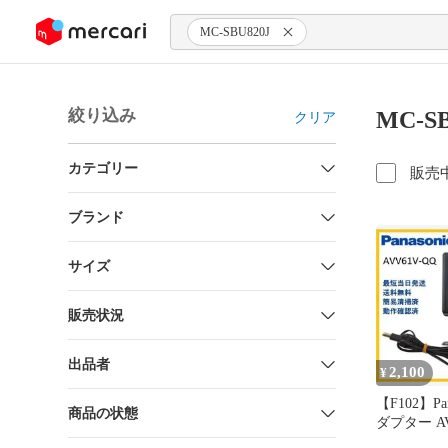
ンツにスキップ
MC-SBU820J
絞り込み
MC-S
クリア
カテゴリー
販売
ブランド
サイズ
販売状況
出品者
2,100
¥
【F102】Pan
商品の状態
ダプター AV
除機専用