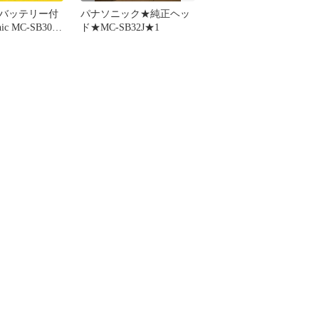
正バッテリー付
パナソニック★純正ヘッ
ic MC-SB30J
ド★MC-SB32J★1