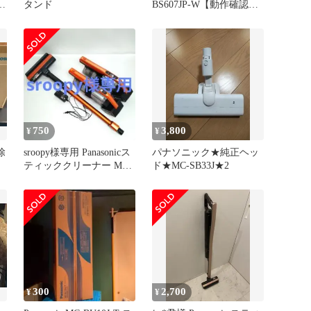
タンド
BS607JP-W【動作確認の
み】
750
3,800
¥
¥
除
sroopy様専用 Panasonicス
パナソニック★純正ヘッ
ティッククリーナー MC-
ド★MC-SB33J★2
SBU430J
300
2,700
¥
¥