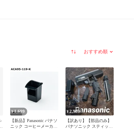
並び替え
1,699
2,980
¥
¥
-
【新品】Panasonic パナソ
【訳あり】【部品のみ】
カ
ニック コーヒーメーカー
パナソニック スティック
活性炭フィルター
掃除機 付属品