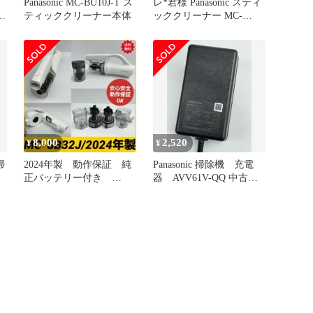
Panasonic MC-BU10J-T ス
レ*君様 Panasonic スティ
 ジ
ティッククリーナー本体
ッククリーナー MC-
BU500J 本体【ジ
8,000
2,520
¥
¥
掃
2024年製 動作保証 純
Panasonic 掃除機 充電
正バッテリー付き
器 AVV61V-QQ 中古
Panasonic MC-SB32J
ACアダプター