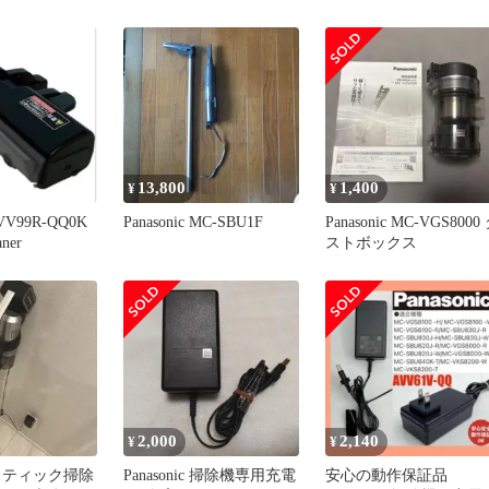
13,800
1,400
¥
¥
 AVV99R-QQ0K
Panasonic MC-SBU1F
Panasonic MC-VGS8000
aner
ストボックス
2,000
2,140
¥
¥
ic スティック掃除
Panasonic 掃除機専用充電
安心の動作保証品