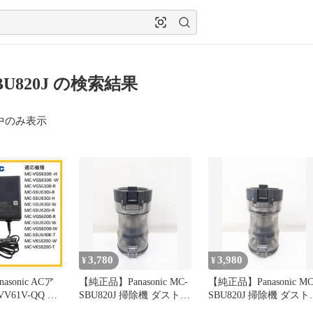
BU820J の検索結果
中のみ表示
3,780
3,980
¥
¥
asonic ACア
【純正品】Panasonic MC-
【純正品】Panasonic MC
V61V-QQ 掃
SBU820J 掃除機 ダストカ
SBU820J 掃除機 ダスト
ップ
ップ