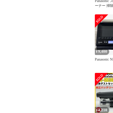
Panason
ーナー 掃除
SBU310J)
9,400
¥
Panasonic 
4,210
¥