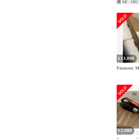
機 MC-SBU
13,000
¥
Panasonic 
2,980
¥