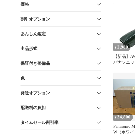
価格
割引オプション
あんしん鑑定
2,980
¥
出品形式
【新品】AVV
パナソニッ
保証付き整備品
ードレス 
子ノズル 
色
子ヘッド 新
用 部品 Pana
発送オプション
配送料の負担
34,800
¥
タイムセール割引率
Panasonic 
W（ホワイ