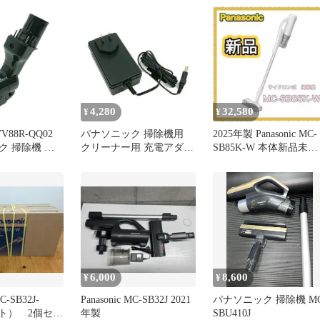
4,280
32,580
¥
¥
88R-QQ02
パナソニック 掃除機用
2025年製 Panasonic MC-
ク 掃除機 コ
クリーナー用 充電アダプ
SB85K-W 本体新品未使
スティック型
ター AVV61V-QQ 32V
用品
親ノズルは別売
品 純正 交換
sonic
6,000
8,600
¥
¥
MC-SB32J-
Panasonic MC-SB32J 2021
パナソニック 掃除機 MC
ト） 2個セッ
年製
SBU410J