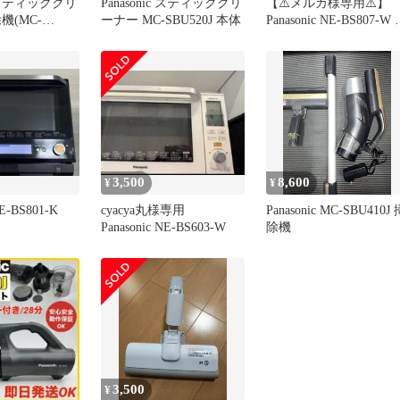
ic スティッククリ
Panasonic スティッククリ
【⚠️メルカ様専用⚠️】
機(MC-
ーナー MC-SBU520J 本体
Panasonic NE-BS807-W
ャンク品
3,500
8,600
¥
¥
NE-BS801-K
cyacya丸様専用
Panasonic MC-SBU410J 
Panasonic NE-BS603-W
除機
3,500
¥