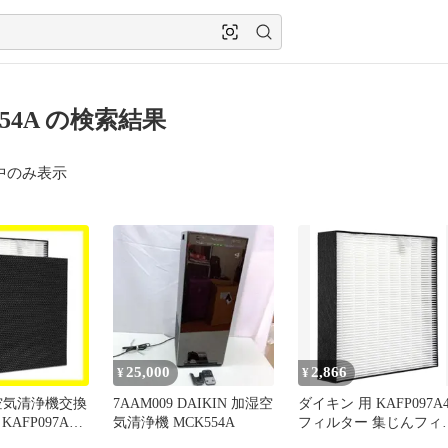
554A の検索結果
中のみ表示
25,000
2,866
¥
¥
 空気清浄機交換
7AAM009 DAIKIN 加湿空
ダイキン 用 KAFP097A
AFP097A4
気清浄機 MCK554A
フィルター 集じんフィ
ター ダイキン 空気清浄