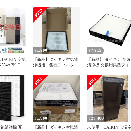
4 空気清浄機
ルター ダイキン空気清浄
フィルター 1枚入
機MC55X用フィルター
KAFC089A4
ACK55X集じんフィルタ
ー 加湿空気清浄機MC55Y
MC55Z空気清浄機フィル
ター
1,900
7,915
¥
¥
DAIKIN 空気
【新品】ダイキン空気清
【新品】 ダイキン 空気
554ABK-C
浄機用 集塵フィルタ
清浄機 交換用集塵フィ
ー KAFP097A4 互換品
ター 1枚入 KAFP097A4
1,900
29,400
¥
¥
空気清浄機 互
【新品】ダイキン空気清
未使用 DAIKIN 加湿