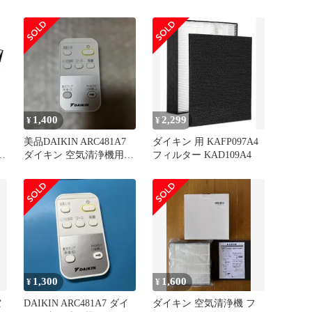
臭フィルター 集じんフィ
臭フィルター 集じんフィ
ルター 消耗品セット ダ
ルター 消耗品セット ダ
イキン 空気清浄機 用フ
イキン 空気清浄機 用フ
ィルター mc55x 加湿空気
ィルター mc55x 加湿空気
清浄機 フィルター ack55x
清浄機 フィルター ack55x
集じんフィルター mc55y
集じんフィルター mc55y
mc55z 空気清浄機フ 1
mc55z 空気清浄機フ 0
1,400
2,299
¥
¥
美品DAIKIN ARC481A7
ダイキン 用 KAFP097A4
ル
ダイキン 空気清浄機用リ
フィルター KAD109A4
モコン
1,300
1,600
¥
¥
空
DAIKIN ARC481A7 ダイ
ダイキン 空気清浄機 フ