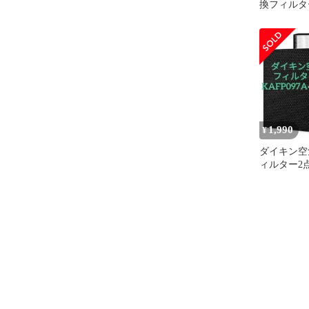
換フィルタ
KAFP097A4
点
1,990
¥
ダイキン空
ィルター2
KAFP097A