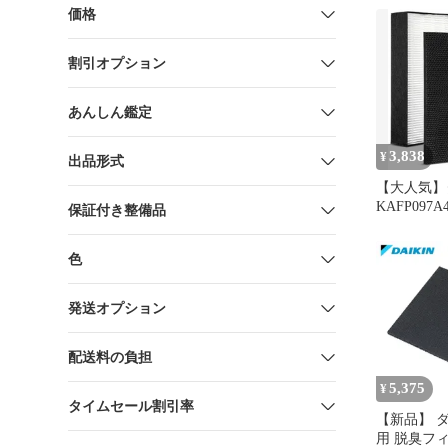
価格
割引オプション
あんしん鑑定
3,838
¥
出品形式
【大人気】
KAFP097
保証付き整備品
KAD109
ー 集じん
色
耗品セット
気清浄機 
ー mc55
発送オプション
フィルター a
フィルター mc
配送料の負担
空気清
5,375
¥
タイムセール割引率
【新品】 
用 脱臭フ