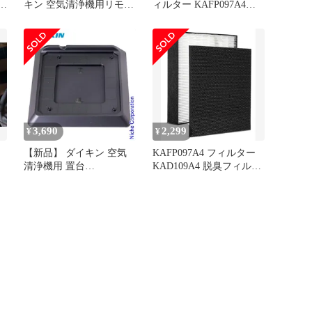
T
キン 空気清浄機用リモコ
ィルター KAFP097A4
ン
KAD109A4 互換
3,690
2,299
¥
¥
【新品】 ダイキン 空気
KAFP097A4 フィルター
清浄機用 置台
KAD109A4 脱臭フィルタ
KKS080A42
ー 集じんフィルタ