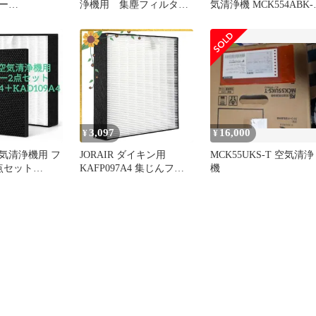
ー
浄機用 集塵フィルタ
気清浄機 MCK554ABK-
 KAD109A4 2
ー KAFP097A4 互換品
2023年製
3,097
16,000
¥
¥
気清浄機用 フ
JORAIR ダイキン用
MCK55UKS-T 空気清浄
点セット
KAFP097A4 集じんフィ
機
4＋KAD109A4
ルター ダイキン空気清浄
機MC55X用フィルター
ACK55X集じんフィルタ
ー 加湿空気清浄機MC55Y
MC55Z空気清浄機フィル
ター 1