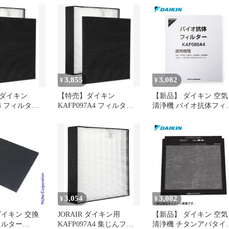
機 mc55x 用 フィルター
ack55x 集じんフィルタ
加湿空気清浄機 mc55y
mc55z 空気清浄機フィ
ター
3,855
3,082
¥
¥
ダイキン
【特売】ダイキン
【新品】 ダイキン 空気
A4 フィルター
KAFP097A4 フィルター
清浄機 バイオ抗体フィ
A4 脱臭フィルタ
KAD109A4 脱臭フィルタ
ター 1枚入り KAF080A
フィルター 消
ー 集じんフィルター 消
 ダイキン 空
耗品セット ダイキン 空
交換 フィルタ
気清浄機 交換 フィルタ
x 加湿空気清浄機
ー mc55x 加湿空気清浄機
ck55x 集じん
フィルター ack55x 集じん
55y mc55z
フィルター mc55y mc55z
空気清浄
3,054
3,082
¥
¥
ダイキン 交換
JORAIR ダイキン用
【新品】 ダイキン 空気
ィルター
KAFP097A4 集じんフィ
清浄機 チタンアパタイ