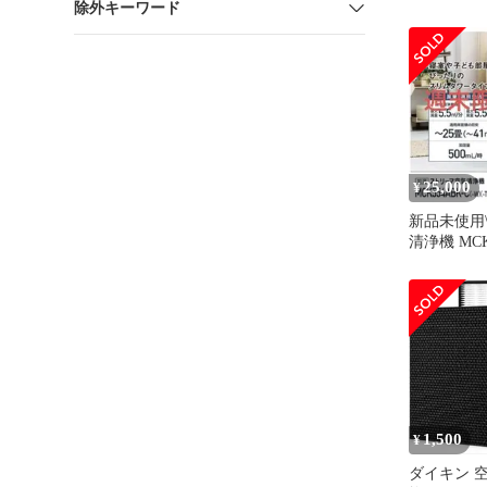
除外キーワード
KAD109A
25,000
¥
新品未使用\ 
清浄機 MCK
2023年製
1,500
¥
ダイキン 