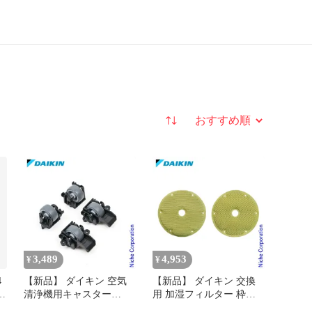
並び替え
3,489
4,953
¥
¥
4
【新品】 ダイキン 空気
【新品】 ダイキン 交換
ル
清浄機用キャスター
用 加湿フィルター 枠な
KKS080B41
し KNME109A4 空気清浄