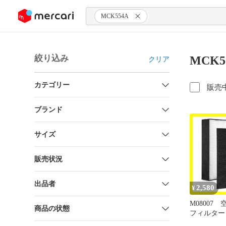
ンツにスキップ
MCK554A
絞り込み
MCK
クリア
カテゴリー
販売
ブランド
サイズ
販売状況
出品者
2,580
¥
M08007
商品の状態
フィルター K
KAD109A4