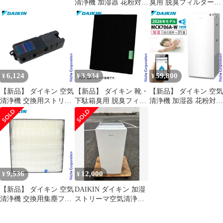
清浄機 加湿器 花粉対策
臭用 脱臭フィルター
MCK706A-T ブラウン
BAFP102A45 体臭用 空
ストリーマ ウイルス 菌
気清浄機用
PM2.5 ペット 2026年モ
デル
6,124
3,934
59,800
¥
¥
¥
【新品】 ダイキン 空気
【新品】 ダイキン 靴・
【新品】 ダイキン 空気
清浄機 交換用ストリー
下駄箱臭用 脱臭フィル
清浄機 加湿器 花粉対策
マユニット BFE089A41
ター BAFP102A41 空気
MCK706A-W ホワイト
清浄機用
ストリーマ ウイルス 菌
PM2.5 ペット 2026年モ
デル
9,536
12,000
¥
¥
【新品】 ダイキン 空気
DAIKIN ダイキン 加湿
清浄機 交換用集塵フィ
ストリーマ空気清浄機
ルター 1枚 KAFP102A4
MCK704AE3 白 ヤニ汚
れあり 2023年