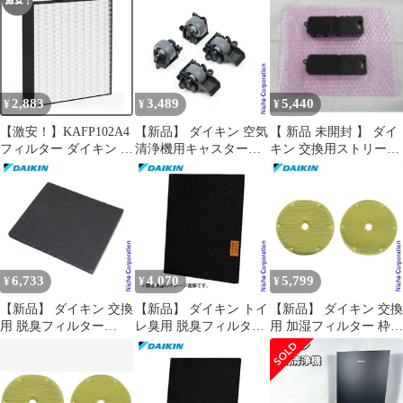
mck704a mck70y 加湿空
気清浄機 フィルター
mck70yks mck70y 集じ
んフィルター フィルタ
ーセット 加湿空気清浄
機 フィルター 互換品
2,883
3,489
5,440
¥
¥
¥
【激安！】KAFP102A4
【新品】 ダイキン 空気
【 新品 未開封 】 ダイ
フィルター ダイキン 空
清浄機用キャスター
キン 交換用ストリーマ
気清浄機 交換フィルタ
KKS080B41
ユニット BFE089A41
ーack70z mck704a
交換用ストリーマユニ
mck70y 加湿空気清浄機
ット BFE089A41
フィルター mck70yks
BFE089A41 未使用 送
mck70y 集じんフィルタ
料無料
ー フィルターセット 加
湿空気清浄機フィルタ
6,733
4,070
5,799
¥
¥
¥
ー 互換品
【新品】 ダイキン 交換
【新品】 ダイキン トイ
【新品】 ダイキン 交換
用 脱臭フィルター
レ臭用 脱臭フィルター
用 加湿フィルター 枠な
KAD108A4 空気清浄機
BAFP102A44 トイレ用
し KNME108A4 空気清
空気清浄機用
浄機