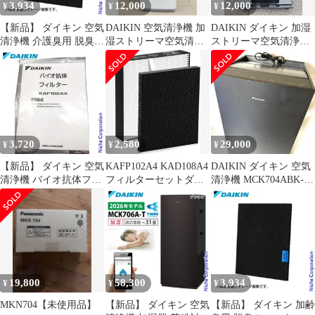
3,934
12,000
12,000
¥
¥
¥
【新品】 ダイキン 空気
DAIKIN 空気清浄機 加
DAIKIN ダイキン 加湿
清浄機 介護臭用 脱臭フ
湿ストリーマ空気清浄
ストリーマ空気清浄機
ィルター BAFP102A42
機 MCK704AN-W
MCK704AE3 黒 ヤニ汚
れあり 2023年
3,720
2,580
29,000
¥
¥
¥
【新品】 ダイキン 空気
KAFP102A4 KAD108A4
DAIKIN ダイキン 空気
清浄機 バイオ抗体フィ
フィルターセットダイ
清浄機 MCK704ABK- T
ルター 1枚 KAF102A4
キン 空気清浄機 互換
2023年製
19,800
58,300
3,934
¥
¥
¥
MKN704【未使用品】
【新品】 ダイキン 空気
【新品】 ダイキン 加齢