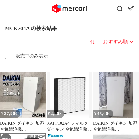
MCK704A の検索結果
並び替え
販売中のみ表示
27,900
2,903
45,000
¥
¥
¥
DAIKIN ダイキン 加湿
KAFP102A4 フィルター
DAIKIN ダイキン 加湿
空気清浄機
ダイキン 空気清浄機 交
空気清浄機
MCK704AKS-W 23年製
換 フィルターack70z
MCK704ABK-W