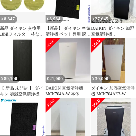
8,347
3,934
27,645
¥
¥
¥
新品 ダイキン 交換用
【新品】 ダイキン 空気
DAIKIN ダイキン 加湿
加湿フィルター 枠なし
清浄機 ペット臭用 脱臭
空気清浄機
(KNME108A4)
フィルター
MCK704AKS-T ブラウ
BAFP102A43
ン
89,100
21,000
30,000
¥
¥
¥
【 新品 未開封 】 ダイ
DAIKIN 空気清浄機
ダイキン 加湿空気清浄
キン 加湿空気清浄機 ス
MCK704A-W 本体
機 MCK704AE3-W
トリーマ 空気清浄:41畳
まで 加湿(最大):29畳ま
で PM2.5対応 ブラウン
MCK906A-T 未使用 送
料無料