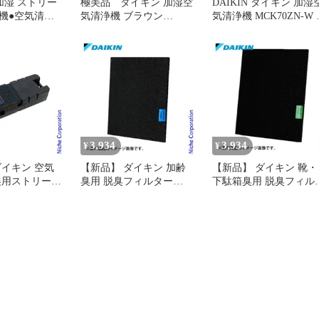
加湿 ストリー
極美品 ダイキン 加湿空
DAIKIN ダイキン 加湿
機●空気清浄
気清浄機 ブラウン
気清浄機 MCK70ZN-W 
CK70Z
MCK70ZBK-T 31畳 加湿
古 2022年製
3,934
3,934
¥
¥
ダイキン 空気
【新品】 ダイキン 加齢
【新品】 ダイキン 靴・
換用ストリーマ
臭用 脱臭フィルター
下駄箱臭用 脱臭フィル
E089A41
BAFP102A45 体臭用 空気
ー BAFP102A41 空気清
清浄機用
機用