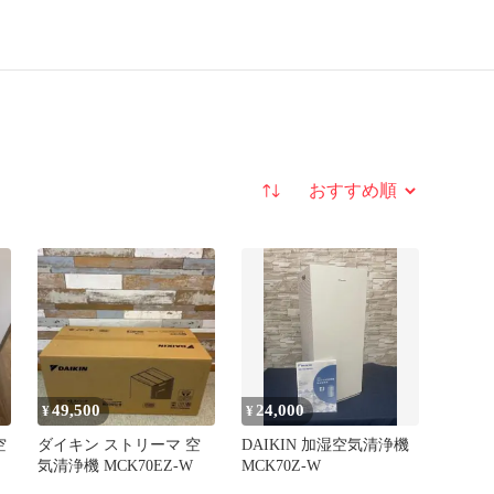
並び替え
49,500
24,000
¥
¥
空
ダイキン ストリーマ 空
DAIKIN 加湿空気清浄機
気清浄機 MCK70EZ-W
MCK70Z-W