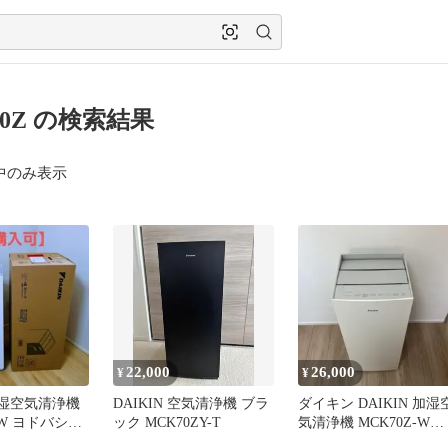
70Z の検索結果
中のみ表示
22,000
26,000
¥
¥
 加湿空気清浄機
DAIKIN 空気清浄機 ブラ
ダイキン DAIKIN 加湿
-W ヨドバシ限
ック MCK70ZY-T
気清浄機 MCK70Z-W
ター付
2023年製 取説付き