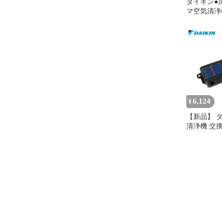
ダイキン●
マ空気清浄
31畳まで●M
6,124
¥
【新品】 
清浄機 交
ユニット BF