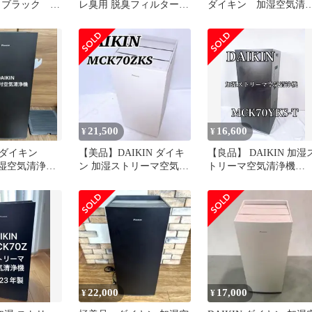
 ブラック
レ臭用 脱臭フィルター
ダイキン 加湿空気清
2-T 動作確認済
BAFP102A44 トイレ用 空
機 MCK70ZBK
気清浄機用
21,500
16,600
¥
¥
ダイキン
【美品】DAIKIN ダイキ
【良品】 DAIKIN 加湿
 加湿空気清浄機
ン 加湿ストリーマ空気清
トリーマ空気清浄機
K70ZBK-T
浄機 MCK70ZKS-W
MCK70YKS-T
22,000
17,000
¥
¥