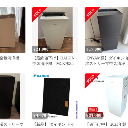
ack70z
KKS080B41
気清浄機 交換フィルタ
mck70y 加湿空気
ack70z mck704a mck70y
ィルター
加湿空気清浄機 フィル
mck70y 集じん
ー mck70yks mck70y 集
 フィルターセ
んフィルター フィルタ
空気清浄機 フ
セット 加湿空気清浄機
互換品
ィルター 互換品
21,000
17,000
¥
¥
 空気清浄機
【最終値下げ】DAIKIN
【NYAM様】ダイキン 
空気清浄機 MCK70ZE2-
湿ストリーマ空気清浄
W
MCK70ZKS-T 本体
4,070
21,000
¥
¥
湿ストリーマ
【新品】 ダイキン トイ
【値下げ中】 2023年