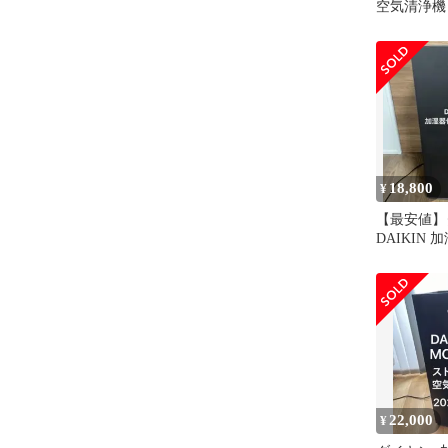
空気清浄機
MCK70ZE
み
18,800
¥
【最安値】
DAIKIN
ブラック MC
22,000
¥