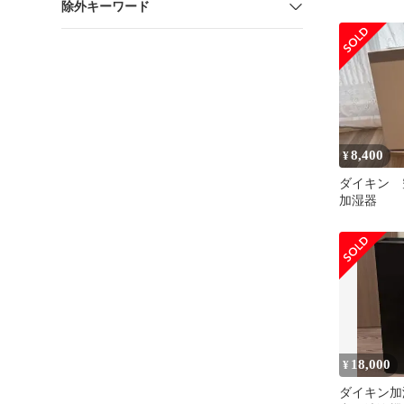
除外キーワード
換 フィルター
mck704a 
清浄機 フ
mck70yks 
フィルター
ット 加湿
ィルター 
8,400
¥
ダイキン
加湿器
18,000
¥
ダイキン加