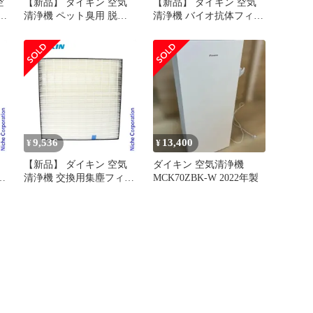
空
【新品】 ダイキン 空気
【新品】 ダイキン 空気
中
清浄機 ペット臭用 脱臭
清浄機 バイオ抗体フィル
フィルター BAFP102A43
ター 1枚 KAF102A4
9,536
13,400
¥
¥
【新品】 ダイキン 空気
ダイキン 空気清浄機
タ
清浄機 交換用集塵フィル
MCK70ZBK-W 2022年製
浄
ター 1枚 KAFP102A4