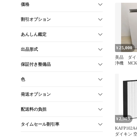
価格
割引オプション
あんしん鑑定
25,000
¥
出品形式
美品 ダイ
浄機 MCK7
保証付き整備品
2022年製
色
発送オプション
配送料の負担
2,903
¥
タイムセール割引率
KAFP102
ダイキン 