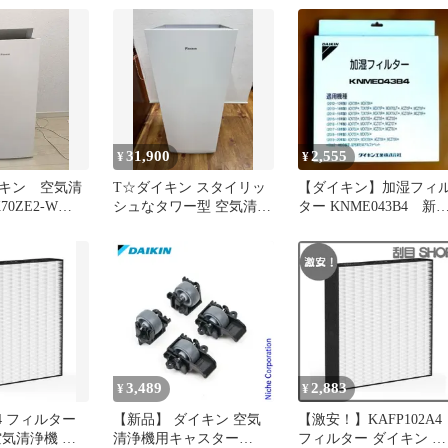
31,900
2,555
¥
¥
キン 空気清
T☆ダイキン スタイリッ
【ダイキン】加湿フィ
0ZE2-W
シュなタワー型 空気清浄
ター KNME043B4 新
機 MCK70Z-W 2023年製
未使用
3,489
2,883
¥
¥
A4 フィルター
【新品】 ダイキン 空気
【激安！】KAFP102A4
空気清浄機 交
清浄機用キャスター
フィルター ダイキン 空