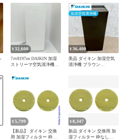
32,600
36,400
¥
¥
ル
7ｍ8197zn DAIKIN 加湿
美品 ダイキン 加湿空気
品
ストリーマ空気清浄機
清浄機 ブラウン
MCK70ZE2-W
MCK70ZBK-T 31畳 (加
湿)
5,799
8,347
¥
¥
【新品】 ダイキン 交換
新品 ダイキン 交換用 加
用 加湿フィルター 枠な
湿フィルター 枠なし