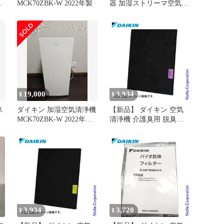
浄
MCK70ZBK-W 2022年製
器 加湿ストリーマ空気清
浄機 MCK70Z-W ダイキ
ン コンパクト 静音 寝室
リビング 花粉 加湿 除菌
19,000
3,934
¥
¥
ス
ダイキン 加湿空気清浄機
【新品】 ダイキン 空気
MCK70ZBK-W 2022年製
清浄機 介護臭用 脱臭フ
美品 動作良好
ィルター BAFP102A42
3,934
3,720
¥
¥