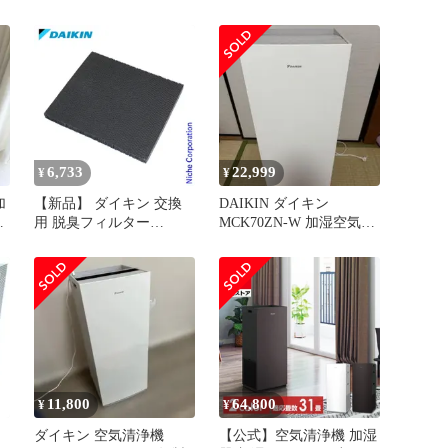
ー
し KNME108A4 空気清浄
(KNME108A4)
機
タ
じ
ー
フ
6,733
22,999
¥
¥
加
【新品】 ダイキン 交換
DAIKIN ダイキン
機
用 脱臭フィルター
MCK70ZN-W 加湿空気清
KAD108A4 空気清浄機
浄機 2024年購入
11,800
64,800
¥
¥
製
ダイキン 空気清浄機
【公式】空気清浄機 加湿