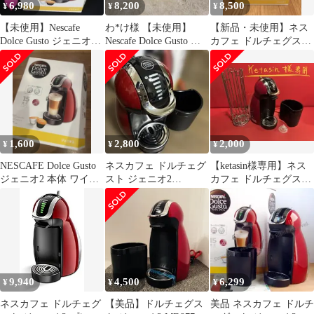
6,980
8,200
8,500
¥
¥
¥
【未使用】Nescafe
わ*け様 【未使用】
【新品・未使用】ネス
Dolce Gusto ジェニオ2
Nescafe Dolce Gusto ジ
カフェ ドルチェグスト
MD97
ェニオ2 MD97
ジェニオ2プレミアム
ワインレッド
1,600
2,800
2,000
¥
¥
¥
NESCAFE Dolce Gusto
ネスカフェ ドルチェグ
【ketasin様専用】ネス
ジェニオ2 本体 ワイン
スト ジェニオ2
カフェ ドルチェグスト
レッド
MD9771-WR
ジェニオ2
9,940
4,500
6,299
¥
¥
¥
ネスカフェ ドルチェグ
【美品】ドルチェグス
美品 ネスカフェ ドルチ