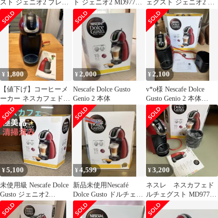
スト ジェニオ2 プレミ
ト ジェニオ2 MD9771-
ェグスト ジェニオ2 プ
アム ワインレッド
WR
レミアム レッド
MD9771-WR
MD9771
1,800
2,000
2,100
¥
¥
¥
【値下げ】コーヒーメ
Nescafe Dolce Gusto
v*o様 Nescafe Dolce
ーカー ネスカフェドル
Genio 2 本体
Gusto Genio 2 本体
チェグスト ジェニオ2
MD977
赤
5,100
4,599
3,200
¥
¥
¥
未使用級 Nescafe Dolce
新品未使用Nescafé
ネスレ ネスカフェド
Gusto ジェニオ2
Dolce Gusto ドルチェグ
ルチェグスト MD9771
MD9771-WR
スト ジェニオ2
ワイン レッド