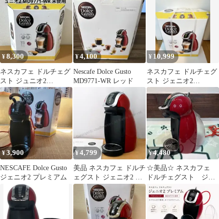
済
8,300
4,100
10,999
¥
¥
¥
ネスカフェ ドルチェグ
Nescafe Dolce Gusto
ネスカフェ ドルチェグ
スト ジュニオ2
MD9771-WR レッド
スト ジェニオ2
MD9771-WR 未使用品
MD9771
3,900
4,799
4,480
¥
¥
¥
NESCAFE Dolce Gusto
美品 ネスカフェ ドルチ
☆美品☆ ネスカフェ
ジェニオ2 プレミアム
ェグスト ジェニオ2 プ
ドルチェグスト ジェ
レミアム レッド
ニオ2 プレミアム
MD9771.
MD9771-WR