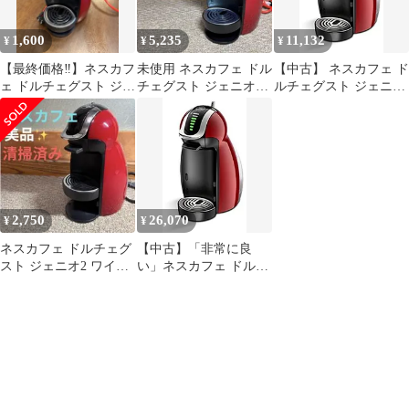
1,600
5,235
11,132
¥
¥
¥
【最終価格‼️】ネスカフ
未使用 ネスカフェ ドル
【中古】 ネスカフェ ド
ェ ドルチェグスト ジェ
チェグスト ジェニオ2
ルチェグスト ジェニオ
ニオ2 MD9771-WR
ワインレッド コーヒー
2 プレミアム ワインレ
メーカー
ッド MD9771-WR
2,750
26,070
¥
¥
ネスカフェ ドルチェグ
【中古】「非常に良
スト ジェニオ2 ワイン
い」ネスカフェ ドルチ
レッド コーヒーメーカ
ェグスト ジェニオ2 プ
ー
レミアム ワインレッド
MD9771-WR