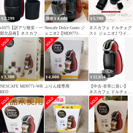
2,299
4,888
5,700
¥
現在 ¥
¥
s1075【訳アリ格安・一
Nescafe Dolce Gusto ジ
ネスカフェ ドルチェグ
部欠品有】ネスカフェ
ェニオ2【MD9771-
スト ジェニオ2 ワイン
ドルチェ グスト ジェニ
WR】
レッド コーヒーメーカ
オ2 プレミアム
ー
MD9771-WR ワインレ
ッド NESCAFE ネスカ
フェ Dolce Gusto ドルチ
ェグスト カプセル式コ
ーヒーメーカー 1L オ
3,300
4,000
11,654
¥
¥
¥
ートストップ 箱なし
NESCAFE MD9771-WR
ぷりん様専用
【中古-非常に良い】
RED
ネスカフェ ドルチェグ
スト ジェニオ2 プレミ
アム ワインレッド
MD9771-WR