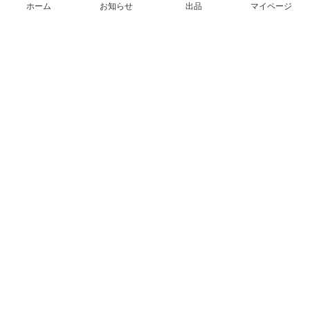
ホーム
お知らせ
出品
マイページ
会社概要（運営会社）
採用情報
プレスリリース
公式ブログ
プレスキット
メルカリUS
メルカリShops
m department（エムデパ）
ヘルプ
ヘルプセンター（ガイド・お問い合わせ）
メルカリShopsでショップを開設する
メルカリShops ショップ管理画面にログイン
メルカリShops出店者向けガイド
お問い合わせ一覧
フリーワードから商品をさがす
プライバシーと利用規約
メルカリ利用規約
メルカリShops利用規約
メルカリアンバサダー利用規約