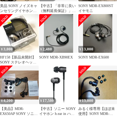
美品 SONY ノイズキャ
【中古】「非常に良い
SONY MDR-EX800ST
ンセリングイヤホン
（無料延長保証）」ソ
イヤモニ
MDR-EX750NA 有線
ニー イヤホン h.ear in
MDR-EX750AP : ハイレ
ゾ対応 カナル型 リモコ
ン・マイク付き シナバ
ーレッド MDR-
EX750AP R
3,000
2,480
13,000
¥
¥
¥
HF158【新品未開封】
SONY MDR-XB90EX
SONY MDR-EX600
SONY ステレオヘッド
ホン MDR-ZX300iP
4,200
17,500
13,000
¥
¥
¥
【美品】MDR-
【中古】ソニー SONY
みるく様専用【ほぼ未
EX650AP SONY ソニ
イヤホン h.ear in ハイ
使用】SONY MDR-