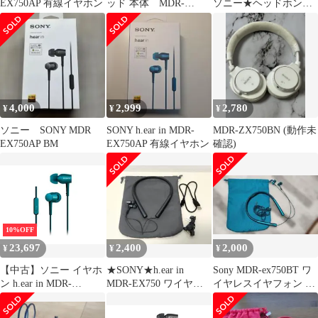
EX750AP 有線イヤホン
ッド 本体 MDR-
ソニー★ヘッドホン
EX750AP
★MDR-ZX770BN
4,000
2,999
2,780
¥
¥
¥
ソニー SONY MDR
SONY h.ear in MDR-
MDR-ZX750BN (動作未
EX750AP BM
EX750AP 有線イヤホン
確認)
10%OFF
23,697
2,400
2,000
¥
¥
¥
【中古】ソニー イヤホ
★SONY★h.ear in
Sony MDR-ex750BT ワ
ン h.ear in MDR-
MDR-EX750 ワイヤレ
イヤレスイヤフォン ネ
EX750AP : ハイレゾ対
スイヤホン★ソニー★
ックバンド式 青
応 カナル型 リモコン・