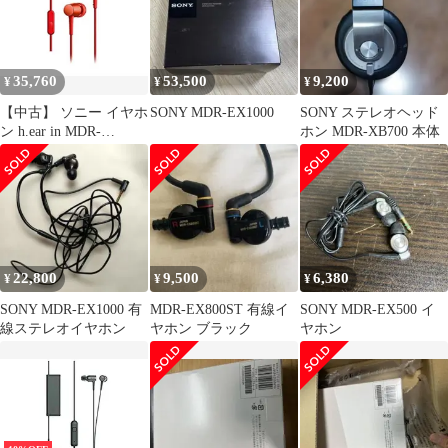
35,760
53,500
9,200
¥
¥
¥
【中古】 ソニー イヤホ
SONY MDR-EX1000
SONY ステレオヘッド
ン h.ear in MDR-
ホン MDR-XB700 本体
EX750AP : ハイレゾ対
応 カナル型 シナバーレ
ッド MDR-EX750AP R
22,800
9,500
6,380
¥
¥
¥
SONY MDR-EX1000 有
MDR-EX800ST 有線イ
SONY MDR-EX500 イ
線ステレオイヤホン
ヤホン ブラック
ヤホン