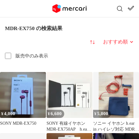
MDR-EX750 の検索結果
並び替え
販売中のみ表示
4,000
6,600
5,000
¥
¥
¥
SONY MDR-EX750
SONY 有線イヤホン
ソニー イヤホン h.ear
MDR-EX750AP h.ear
in ハイレゾ対応 MDR-
in ハイレゾ対応
EX750 レッド