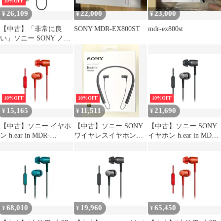
10%OFF
26,109
22,000
23,000
¥
¥
¥
【中古】「非常に良
SONY MDR-EX800ST
mdr-ex800st
い」ソニー SONY ノイ
ズキャンセリングイヤ
ホン h.ear in NC ハイレ
ゾ対応 カナル型 リモコ
ン・マイク付き MDR-
EX750NA
10%OFF
10%OFF
10%OFF
15,165
11,511
21,690
¥
¥
¥
【中古】ソニー イヤホ
【中古】ソニー SONY
【中古】ソニー SONY
ン h.ear in MDR-
ワイヤレスイヤホン
イヤホン h.ear in MDR-
EX750AP : ハイレゾ対
h.ear in Wireless MDR-
EX750AP : ハイレゾ対
応 カナル型 リモコン・
EX750BT : Bluetooth/ハ
応 カナル型 リモコン・
マイク付き シナバーレ
イレゾ対応 リモコン・
マイク付き チャコール
ッド MDR-EX750AP R
マイク付き チャコール
ブラック MDR-
ブラック MDR-
EX750AP B
EX750BT B [並行
68,010
19,960
65,450
¥
¥
¥