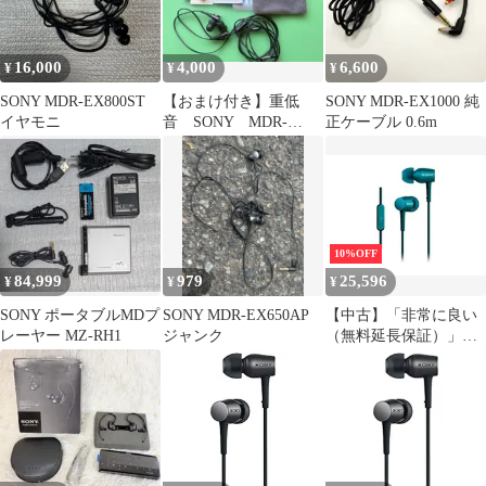
16,000
4,000
6,600
¥
¥
¥
SONY MDR-EX800ST
【おまけ付き】重低
SONY MDR-EX1000 純
イヤモニ
音 SONY MDR-
正ケーブル 0.6m
XB75AP
10%OFF
84,999
979
25,596
¥
¥
¥
SONY ポータブルMDプ
SONY MDR-EX650AP
【中古】「非常に良い
レーヤー MZ-RH1
ジャンク
（無料延長保証）」ソ
ニー イヤホン h.ear in
MDR-EX750AP : ハイレ
ゾ対応 カナル型 リモコ
ン・マイク付き ビリジ
アンブルー MDR-
EX750AP L