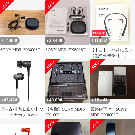
ー 有線イヤホン
レゾ対応 カナル型
EX800ST イヤモニ
MDR-EX750
10%OFF
14,000
20,400
11,862
¥
¥
¥
SONY MDR-EX800ST
SONY MDR-EX800ST
【中古】「非常に良い
（無料延長保証）」ソ
ニー SONY ワイヤレス
イヤホン h.ear in
Wireless MDR-EX750BT
: Bluetooth/ハイレゾ対
応 リモコン・マイク付
き チャコールブラック
MD
65,474
40,000
18,444
¥
¥
¥
【中古-非常に良い】ソ
【名機】SONY MDR-
最終値下げ SONY
ニー イヤホン h.ear in
EX1000
MDR-EX800ST
ハイレゾ対応 カナル型
MDR-EX750