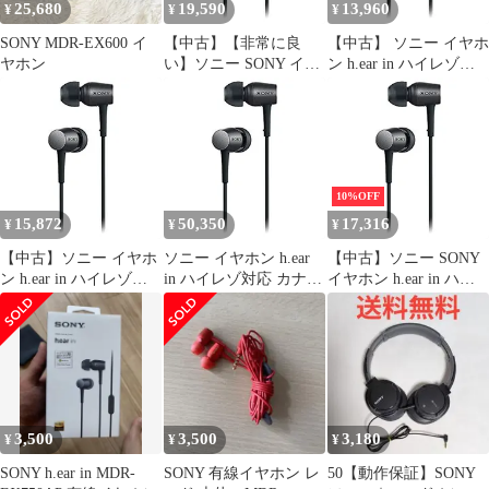
25,680
19,590
13,960
¥
¥
¥
SONY MDR-EX600 イ
【中古】【非常に良
【中古】 ソニー イヤホ
ヤホン
い】ソニー SONY イヤ
ン h.ear in ハイレゾ対
ホン h.ear in ハイレゾ
応 カナル型 MDR-
対応 カナル型 MDR-
EX750
EX750
10%OFF
15,872
50,350
17,316
¥
¥
¥
【中古】ソニー イヤホ
ソニー イヤホン h.ear
【中古】ソニー SONY
ン h.ear in ハイレゾ対
in ハイレゾ対応 カナル
イヤホン h.ear in ハイ
応 カナル型 MDR-
型 MDR-EX750
レゾ対応 カナル型
EX750
MDR-EX750
3,500
3,500
3,180
¥
¥
¥
SONY h.ear in MDR-
SONY 有線イヤホン レ
50【動作保証】SONY