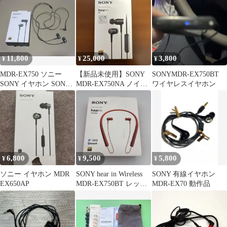
11,800
25,000
3,800
¥
¥
¥
MDR-EX750 ソニー
【新品未使用】SONY
SONYMDR-EX750BT
SONY イヤホン SONY
MDR-EX750NA ノイズ
ワイヤレスイヤホン
有線イヤホン
キャンセリング イヤホ
ン
6,800
9,500
5,800
¥
¥
¥
ソニー イヤホン MDR
SONY hear in Wireless
SONY 有線イヤホン
EX650AP
MDR-EX750BT レッ
MDR-EX70 動作品
ド 新品