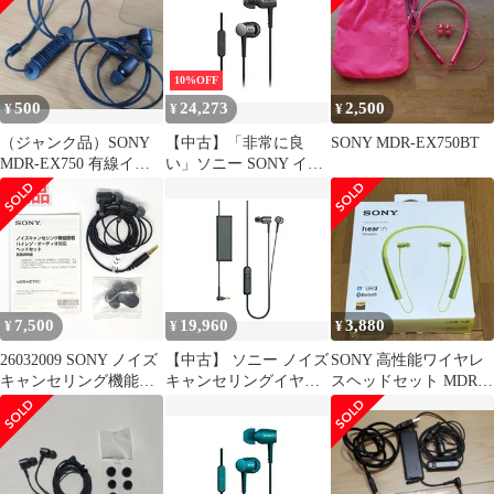
マイク付き ビリジアン
ブルー MDR-EX750AP
L
10%OFF
500
24,273
2,500
¥
¥
¥
（ジャンク品）SONY
【中古】「非常に良
SONY MDR-EX750BT
MDR-EX750 有線イヤ
い」ソニー SONY イヤ
ホン 本体
ホン h.ear in MDR-
EX750AP : ハイレゾ対
応 カナル型 リモコン・
マイク付き チャコール
ブラック MDR-
EX750AP B
7,500
19,960
3,880
¥
¥
¥
26032009 SONY ノイズ
【中古】 ソニー ノイズ
SONY 高性能ワイヤレ
キャンセリング機能搭
キャンセリングイヤホ
スヘッドセット MDR-
載 ハイレゾ・オーディ
ン h.ear in NC ハイレゾ
EX750BT
オ対応ヘッドセット
対応 カナル型 リモコ
MDR-NC750 Xperia エ
ン・マイク付き MDR-
クスペリア 有線イヤホ
EX750NA
ン