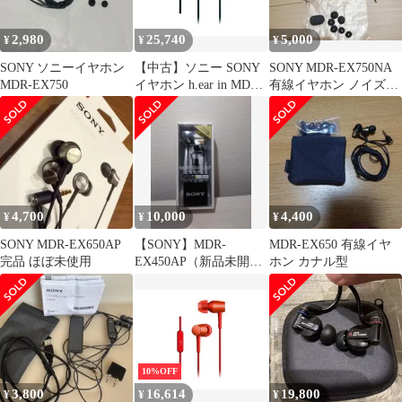
2,980
25,740
5,000
¥
¥
¥
SONY ソニーイヤホン
【中古】ソニー SONY
SONY MDR-EX750NA
MDR-EX750
イヤホン h.ear in MDR-
有線イヤホン ノイズキ
EX750AP : ハイレゾ対
ャンセリング
応 カナル型 リモコン・
マイク付き ビリジアン
ブルー MDR-EX750AP
L w17b8b5
4,700
10,000
4,400
¥
¥
¥
SONY MDR-EX650AP
【SONY】MDR-
MDR-EX650 有線イヤ
完品 ほぼ未使用
EX450AP（新品未開
ホン カナル型
封・未使用）
10%OFF
3,800
16,614
19,800
¥
¥
¥