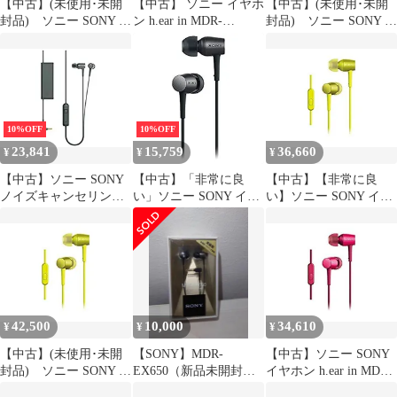
【中古】(未使用･未開
【中古】 ソニー イヤホ
【中古】(未使用･未開
封品) ソニー SONY イ
ン h.ear in MDR-
封品) ソニー SONY イ
ヤホン h.ear in MDR-
EX750AP : ハイレゾ対
ヤホン h.ear in MDR-
EX750AP : ハイレゾ対
応 カナル型 チャコール
EX750AP : ハイレゾ対
応 カナル型 リモコン・
ブラック MDR-
応 カナル型 リモコン・
マイク付き ビリジアン
EX750AP B
マイク付き シナバーレ
ブルー MDR-EX750AP
ッド MDR-EX750AP R
L df5ndr3
df5ndr3
10%OFF
10%OFF
23,841
15,759
36,660
¥
¥
¥
【中古】ソニー SONY
【中古】「非常に良
【中古】【非常に良
ノイズキャンセリング
い」ソニー SONY イヤ
い】ソニー SONY イヤ
イヤホン h.ear in NC ハ
ホン h.ear in ハイレゾ
ホン h.ear in MDR-
イレゾ対応 カナル型 リ
対応 カナル型 MDR-
EX750AP : ハイレゾ対
モコン・マイク付き
EX750
応 カナル型 リモコン・
MDR-EX750NA
マイク付き ライムイエ
ロー MDR-EX750AP Y
w17b8b5
42,500
10,000
34,610
¥
¥
¥
【中古】(未使用･未開
【SONY】MDR-
【中古】ソニー SONY
封品) ソニー SONY イ
EX650（新品未開封・
イヤホン h.ear in MDR-
ヤホン h.ear in MDR-
未使用）
EX750AP : ハイレゾ対