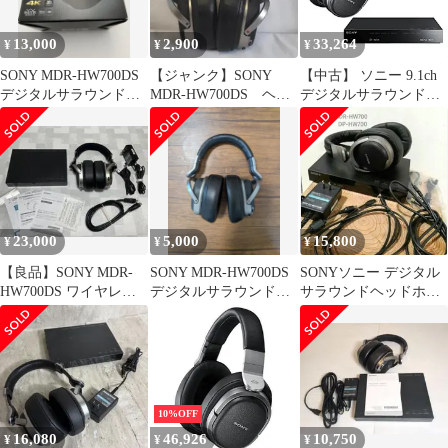
13,000
2,900
33,264
¥
¥
¥
SONY MDR-HW700DS
【ジャンク】SONY
【中古】 ソニー 9.1ch
デジタルサラウンドヘ
MDR-HW700DS ヘッ
デジタルサラウンドヘ
ッドホンシステム
ドホンのみ
ッドホンシステム 密閉
型 MDR-HW700DS
23,000
5,000
15,800
¥
¥
¥
【良品】SONY MDR-
SONY MDR-HW700DS
SONYソニー デジタル
HW700DS ワイヤレス
デジタルサラウンドヘ
サラウンドヘッドホン
ヘッドホン
ッドホンシステム
MDR-HW700DS 9.1ch
10%OFF
16,080
46,926
10,750
¥
¥
¥