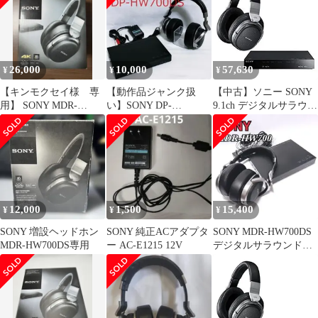
26,000
10,000
57,630
¥
¥
¥
【キンモクセイ様 専
【動作品ジャンク扱
【中古】ソニー SONY
用】 SONY MDR-
い】SONY DP-
9.1ch デジタルサラウン
HW700DS ワイヤレス
HW700DS ワイヤレス
ドヘッドホンシステム
ヘッドホン
ヘッドホン
密閉型 MDR-HW700DS
rdzdsi3
12,000
1,500
15,400
¥
¥
¥
SONY 増設ヘッドホン
SONY 純正ACアダプタ
SONY MDR-HW700DS
MDR-HW700DS専用
ー AC-E1215 12V
デジタルサラウンドヘ
ッドホンシステム 動作
確認