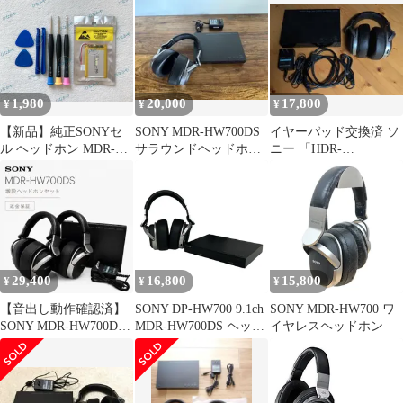
HW700DS
1,980
20,000
17,800
¥
¥
¥
【新品】純正SONYセ
SONY MDR-HW700DS
イヤーパッド交換済 ソ
ル ヘッドホン MDR-
サラウンドヘッドホン
ニー 「HDR-
HW700DS交換用バッテ
システム 動作確認済
HW700DS」動作品
リー 3.7V 1000mAh 1個
29,400
16,800
15,800
¥
¥
¥
【音出し動作確認済】
SONY DP-HW700 9.1ch
SONY MDR-HW700 ワ
SONY MDR-HW700DS
MDR-HW700DS ヘッド
イヤレスヘッドホン
増設ヘッドホンセット
フォン システム プロセ
ッサー 中古 S11476482