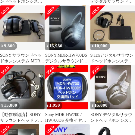
ンドヘッドホンシステ
デジタルサラウンドヘ
ム MDR-HW700DS 箱付
ッドホンシステム
き
9,800
16,980
10,000
¥
¥
¥
SONY サラウンドヘッ
SONY MDR-HW700DS
9.1chデジタルサラウン
ドホンシステム MDR-
デジタルサラウンドヘ
ドヘッドホンシステム
HW700DS
ッドホンシステム
MDR-HW700DS
15,800
1,950
15,000
¥
¥
¥
【動作確認済】SONY
Sony MDR-HW700 /
SONY デジタルサラウ
サラウンドヘッドフォ
HW700DS 交換イヤー
ンドヘッドホンシステ
ンMDR-HW700DS パッ
パッド 黒A⑤135
ム MDR-HW700DS
ド劣化