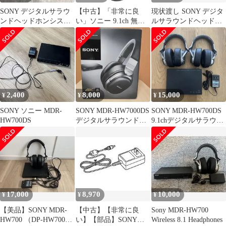
SONY デジタルサラウ
【中古】「非常に良
現状渡し SONY デジタ
ンドヘッドホンシステ
い」ソニー 9.1ch 無線
ルサラウンドヘッドホ
ムMDR-HW700DS
デジタルサラウンドヘ
ンシステム MDR-
ッドホンシステム 密閉
HW700DS
型 MDR-HW700DS ブラ
ック
2,400
8,000
15,000
¥
¥
¥
SONY ソニー MDR-
SONY MDR-HW7000DS
SONY MDR-HW700DS
HW700DS
デジタルサラウンドヘ
9.1chデジタルサラウン
ッドホンシステム
ドヘッドフォン
17,000
8,970
10,000
¥
¥
¥
【美品】SONY MDR-
【中古】【非常に良
Sony MDR-HW700
HW700 （DP-HW700）
い】【部品】SONY純
Wireless 8.1 Headphones