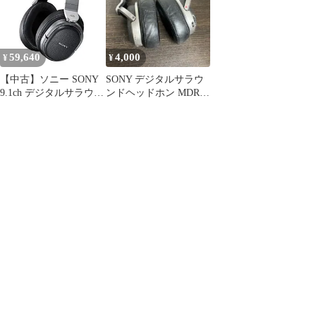
C30 MDR-DS7500
MDR-HW700DS RDP-
MDR-HW700DS RDP-
NWV600B 9jupf8b
NWV600B v1yptgt
59,640
4,000
¥
¥
【中古】ソニー SONY
SONY デジタルサラウ
9.1ch デジタルサラウン
ンドヘッドホン MDR-
ドヘッドホン(増設用)
HW700
密閉型 MDR-HW700
rdzdsi3