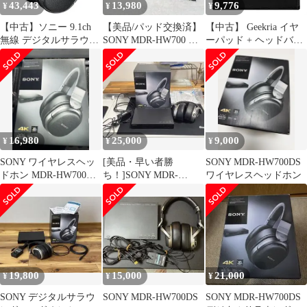
43,443
13,980
9,776
¥
¥
¥
【中古】ソニー 9.1ch
​【美品/パッド交換済】
【中古】 Geekria イヤ
無線 デジタルサラウン
SONY MDR-HW700 サ
ーパッド + ヘッドバン
ドヘッドホンシステム
ラウンドヘッドホン
ド カバー SONY MDR-
密閉型 MDR-HW700DS
HW700 MDR-HW700DS
ブラック
ヘッドホン 専用 交換
用 ヘッドホンパッド イ
ヤークッション セ
16,980
25,000
9,000
¥
¥
¥
SONY ワイヤレスヘッ
[美品・早い者勝
SONY MDR-HW700DS
ドホン MDR-HW700DS
ち！]SONY MDR-
ワイヤレスヘッドホン
4K対応
HW700DS
19,800
15,000
21,000
¥
¥
¥
SONY デジタルサラウ
SONY MDR-HW700DS
SONY MDR-HW700DS