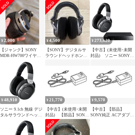
セット
正 ACアダプター AC-
E1215 for Japan 対応機
種：ZRX-HR50 ZRX-
C30 MDR-DS7500
MDR-HW700DS RDP-
NWV600B 9jupf8b
2,000
4,500
273,620
¥
¥
¥
【ジャンク】SONY
【SONY】デジタルサ
【中古】(未使用･未開
MDR-HW700ワイヤレ
ラウンドヘッドホン（
封品) ソニー SONY
スヘッドホン 本体
MDR-HW700） 動作
9.1ch デジタルサラウン
未確認
ドヘッドホンシステム
密閉型 MDR-HW700DS
vf3p617
48,910
21,770
9,570
¥
¥
¥
ソニー 9.1ch 無線 デジ
【中古】(未使用･未開
【中古】【部品】
タルサラウンドヘッド
封品) 【部品】SONY
SONY純正 ACアダプタ
ホンシステム 密閉型
純正 ACアダプター AC-
ー AC-E1215 for Japan
MDR-HW700DS ブラッ
E1215 for Japan 対応機
対応機種：ZRX-HR50
ク(中古品)
種：ZRX-HR50 ZRX-
ZRX-C30 MDR-DS7500