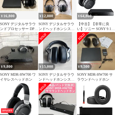
16,800
12,000
64,800
¥
¥
¥
SONY デジタルサラウ
SONY デジタルサラウ
【中古】【非常に良
ンドプロセッサー DP-
ンドヘッドホンシステ
い】ソニー SONY 9.1ch
HW700 本体
ム 未使用あり
デジタルサラウンドヘ
ッドホンシステム 密閉
型 MDR-HW700DS
rdzdsi3
9,800
15,000
9,500
¥
¥
¥
SONY MDR-HW700 ワ
SONY デジタルサラウ
SONY MDR-HW700 サ
イヤレスヘッドホン
ンドヘッドホンシステ
ラウンドヘッドホン
ム MDR-HW700DS
10%OFF