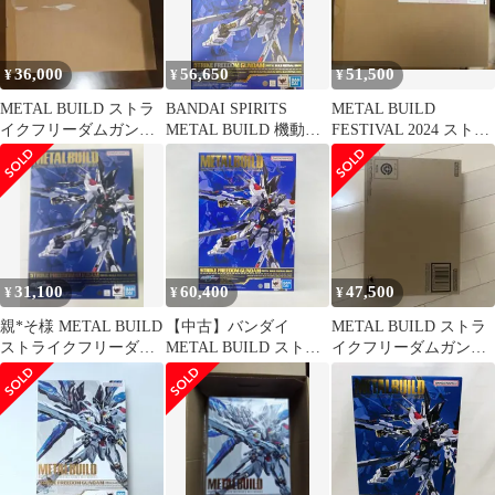
36,000
56,650
51,500
¥
¥
¥
METAL BUILD ストラ
BANDAI SPIRITS
METAL BUILD
イクフリーダムガンダ
METAL BUILD 機動戦
FESTIVAL 2024 ストラ
ム 新品未開封
士ガンダムSEED
イクフリーダム 新品
DESTINY ストライクフ
リーダムガンダム
METAL BUILD
FESTIVAL 2024
31,100
60,400
47,500
¥
¥
¥
親*そ様 METAL BUILD
【中古】バンダイ
METAL BUILD ストラ
ストライクフリーダム
METAL BUILD ストラ
イクフリーダムガンダ
FESTIVAL 欠品あ
イクフリーダムガンダ
ム [METAL BUILD…
ム METAL BUILD
FESTIVAL 2024 開封品
機動戦士ガンダムSEED
DESTINY[97]