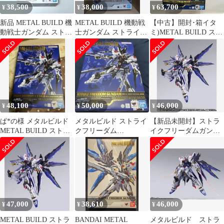
38,500
38,000
63,700
¥
¥
¥
新品 METAL BUILD 機
METAL BUILD 機動戦
【中古】開封･箱イタ
動戦士ガンダム ストラ
士ガンダム ストライク
ミ)METAL BUILD スト
イクフリーダムガンダ
フリーダムガンダム
ライクフリーダムガン
ム
ダム [METAL BUILD
FESTIVAL 2024][22]
48,100
50,000
46,000
¥
¥
¥
ぱ*の様 メタルビルド
メタルビルド ストライ
【新品未開封】ストラ
METAL BUILD ストラ
クフリーダム
イクフリーダムガンダ
イクフリーダム ガンダ
FESTIVAL 2024 & 光の
ム METAL BUILD 2024
ム
翼セット
47,000
38,610
46,000
¥
¥
¥
METAL BUILD ストラ
BANDAI METAL
メタルビルド ストラ