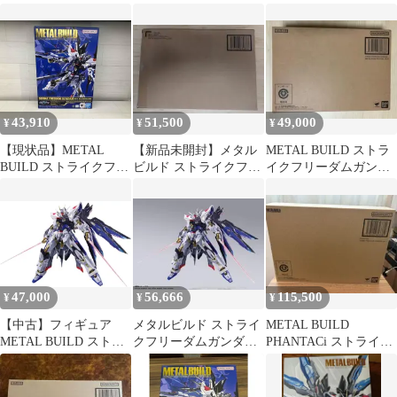
ム FESTIVAL 2024
FESTIVAL 2024
FESTIVAL2024
43,910
51,500
49,000
¥
¥
¥
【現状品】METAL
【新品未開封】メタル
METAL BUILD ストラ
BUILD ストライクフリ
ビルド ストライクフリ
イクフリーダムガンダ
ーダムガンダム
ーダムガンダム 2024
ム
[METAL BUILD
FESTIVAL 2024] 魂スト
ア限定 機動戦士ガンダ
ムSEED DESTINY
47,000
56,666
115,500
¥
¥
¥
【中古】フィギュア
メタルビルド ストライ
METAL BUILD
METAL BUILD ストラ
クフリーダムガンダム
PHANTACi ストライク
イクフリーダムガンダ
FESTIVAL 2024
フリーダムガンダム
ム [METAL BUILD
FESTIVAL 2024] 「機動