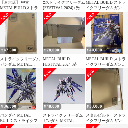
【倉吉店】 中古
□ストライクフリーダム
METAL BUILD ストラ
METALBUILDストライ
[FESTIVAL 2024]+光の
イクフリーダムガンダ
クフリーダムガンダム
翼
ム FESTIVAL2024
[METALBUILDFESTIV
AL2024]「機動戦士ガ
ンダム
SEEDDESTINY」
TAMASHIINATIONSST
OREONLINE限定
47,500
78,000
40,000
¥
¥
¥
ストライクフリーダム
METAL BUILD
METAL BUILD ストラ
ガンダム METAL
FESTIVAL 2024 3点
イクフリーダムガンダ
BUILD FESTIVAL 2024
ム FESTIVAL 2024
36,300
48,000
53,000
¥
¥
¥
バンダイ METAL
ストライクフリーダム
メタルビルド ストラ
BUILD ストライクフリ
ガンダム METAL
イクフリーダムガンダ
ーダムガンダム
BUILD FESTIVAL 2024
ム FESTIVAL 24 光の翼