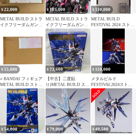
22,000
105,000
110,000
¥
¥
¥
METAL BUILD ストラ
METAL BUILD ストラ
METAL BUILD
イクフリーダムガンダ
イクフリーダムガンダ
FESTIVAL 2024 ストラ
ム弍式
ム PHANTACI 海外限定
イク デスティニー 翼
55,880
73,600
110,000
¥
¥
¥
○ BANDAI フィギュア
【中古】二度貼
メタルビルド
METAL BUILD ストラ
り)METAL BUILD スト
FESTIVAL2024ストラ
イクフリーダムガンダ
ライクフリーダムガン
イクフリーダム&デス
ム [METAL BUILD
ダム [METAL BUILD
ティニーガンダム
FESTIVAL 2024] 「機動
FESTIVAL 2024][91]
戦士ガンダムSEED
DESTINY」 TAMASHII
NATIONS STORE
ONLINE限定 未開封品
54,800
79,000
49,580
¥
¥
¥