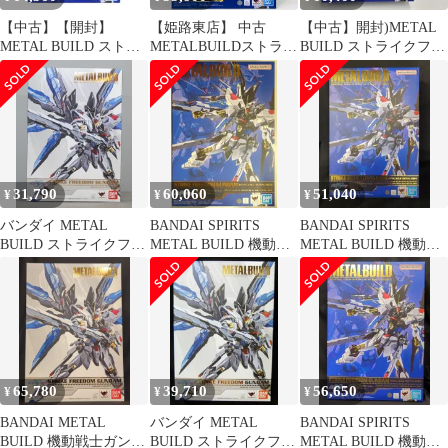
【中古】【開封】
【姫路東店】 中古
【中古】開封)METAL
METAL BUILD ストラ
METALBUILDストライ
BUILD ストライクフリ
イクフリーダムガンダ
クフリーダムガンダム
ーダムガンダム
ム [METAL BUILD
[METALBUILDFESTIV
[METAL BUILD
FESTIVAL 2024] 機動戦
AL2024]「機動戦士ガ
FESTIVAL 2024][79]
士ガンダムSEED
ンダム
DESTINY[95]
SEEDDESTINY」
TAMASHIINATIONSST
OREONLINE限定
31,790
60,060
51,040
¥
¥
¥
バンダイ METAL
BANDAI SPIRITS
BANDAI SPIRITS
BUILD ストライクフリ
METAL BUILD 機動戦
METAL BUILD 機動戦
ーダムガンダム
士ガンダムSEED
士ガンダムSEED
DESTINY ストライクフ
DESTINY ストライクフ
リーダムガンダム
リーダムガンダム
METAL BUILD
METAL BUILD
FESTIVAL 2024
FESTIVAL 2024
65,780
39,710
56,650
¥
¥
¥
BANDAI METAL
バンダイ METAL
BANDAI SPIRITS
BUILD 機動戦士ガンダ
BUILD ストライクフリ
METAL BUILD 機動戦