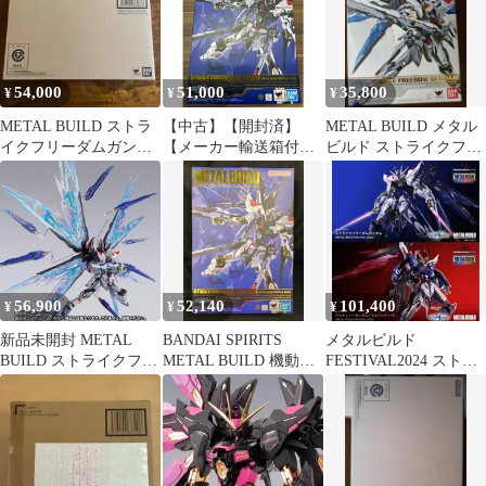
戦士ガンダムSEED
DESTINY」 TAMASHII
NATIONS STORE
ONLINE限定
54,000
51,000
35,800
¥
¥
¥
METAL BUILD ストラ
【中古】【開封済】
METAL BUILD メタル
イクフリーダムガンダ
【メーカー輸送箱付】
ビルド ストライクフリ
ム メタルビルド 2024
METAL BUILD ストラ
ーダムガンダム
イクフリーダムガンダ
ム [METAL BUILD
FESTIVAL 2024]
56,900
52,140
101,400
¥
¥
¥
新品未開封 METAL
BANDAI SPIRITS
メタルビルド
BUILD ストライクフリ
METAL BUILD 機動戦
FESTIVAL2024 ストラ
ーダムガンダム
士ガンダムSEED
イクフリーダム デステ
[METAL BUILD
DESTINY ストライクフ
ィニーガンダム
FESTIVAL 2024] ＆ 光
リーダムガンダム
の翼オプションセット
METAL BUILD
［Re：PACKAGE］ 光
FESTIVAL 2024
の翼セット