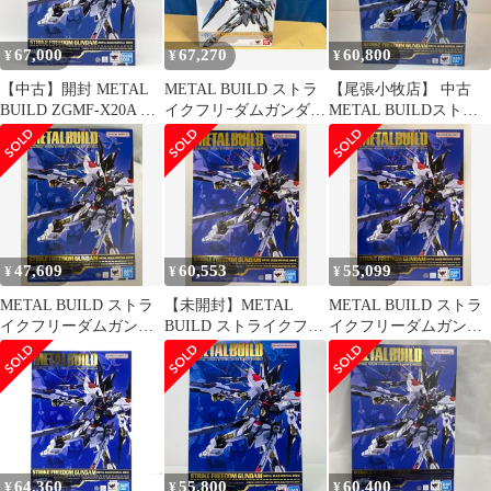
67,000
67,270
60,800
¥
¥
¥
【中古】開封 METAL
METAL BUILD ストラ
【尾張小牧店】 中古
BUILD ZGMF-X20A ス
イクフリｰダムガンダム
METAL BUILDストラ
トライクフリーダムガ
機動戦士ガンダム
イクフリーダムガンダ
ンダム METAL BUILD
SEED/METAL BUILD
ム[METALBUILD
FESTIVAL 2024 バンダ
FESTIVAL 2024] ストラ
イ 機動戦士ガンダム
イクフリーダムガンダ
SEED DESTINY[17]
ム 光の翼オプションセ
ット [Re：PACKAGE]
(魂ウェブ商店限定)
47,609
60,553
55,099
¥
¥
¥
【715】
METAL BUILD ストラ
【未開封】METAL
METAL BUILD ストラ
イクフリーダムガンダ
BUILD ストライクフリ
イクフリーダムガンダ
ム[METAL BUILD
ーダムガンダム
ム[METAL BUILD
FESTIVAL 2024]
[METAL BUILD
FESTIVAL 2024]
FESTIVAL 2024]
64,360
55,800
60,400
¥
¥
¥