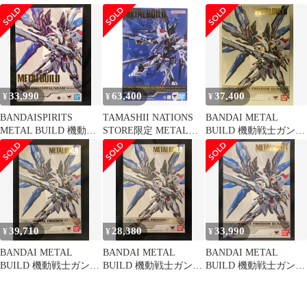
ムSEED DESTINY スト
ーダムガンダム
士ガンダムSEED
ライクフリーダムガン
DESTINY ストライクフ
ダム
リーダムガンダム
METAL BUILD
FESTIVAL 2024
33,990
63,400
37,400
¥
¥
¥
BANDAISPIRITS
TAMASHII NATIONS
BANDAI METAL
METAL BUILD 機動戦
STORE限定 METAL
BUILD 機動戦士ガンダ
士ガンダムSEED
BUILD ストライクフリ
ムSEED DESTINY スト
DESTINY ストライクフ
ーダムガンダム
ライクフリーダムガン
リーダムガンダム <リ
[METAL BUILD
ダム
バイバル版>
FESTIVAL 2024] 機動戦
士ガンダムSEED
DESTINY(シード デス
ティニー) 完成品 可動
39,710
28,380
33,990
¥
¥
¥
フィギュア バンダイス
ピ
BANDAI METAL
BANDAI METAL
BANDAI METAL
BUILD 機動戦士ガンダ
BUILD 機動戦士ガンダ
BUILD 機動戦士ガンダ
ムSEED DESTINY スト
ムSEED DESTINY スト
ムSEED DESTINY スト
ライクフリーダムガン
ライクフリーダムガン
ライクフリーダムガン
ダム
ダム
ダム