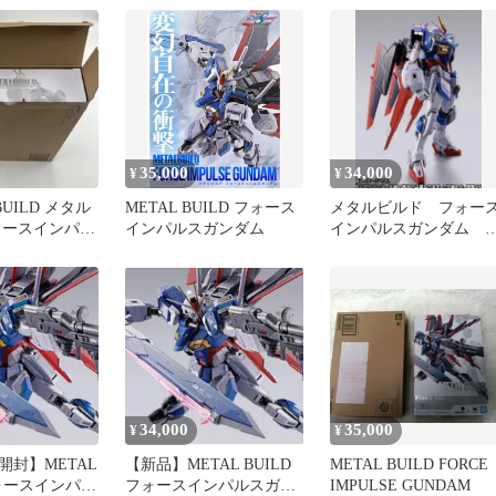
ム
35,000
34,000
¥
¥
BUILD メタル
METAL BUILD フォース
メタルビルド フォー
ォースインパル
インパルスガンダム
インパルスガンダム 
品未開封品 METAL
BUILD
34,000
35,000
¥
¥
開封】METAL
【新品】METAL BUILD
METAL BUILD FORCE
フォースインパル
フォースインパルスガン
IMPULSE GUNDAM