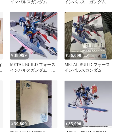
新
インパルスガンダム
インパルス ガンダム
新品未開封
38,999
36,000
¥
¥
イ
METAL BUILD フォース
METAL BUILD フォース
未
インパルスガンダム 新
インパルスガンダム
品未開封
39,800
35,000
¥
¥