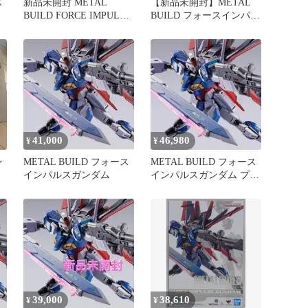
ス
新品未開封 METAL
【新品未開封】METAL
BUILD FORCE IMPULSE
BUILD フォースインパル
GUNDAM
スガンダムメタルビルド
41,000
46,980
¥
¥
ン
METAL BUILD フォース
METAL BUILD フォース
インパルスガンダム
インパルスガンダム プレ
バン CTM SEED
39,000
38,610
¥
¥