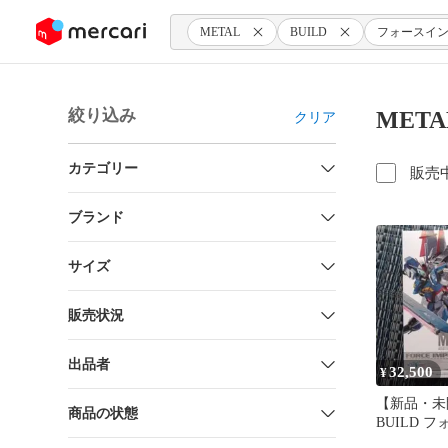
ンツにスキップ
METAL
BUILD
フォースイ
絞り込み
MET
クリア
カテゴリー
販売
ブランド
サイズ
販売状況
出品者
32,500
¥
【新品・未
商品の状態
BUILD 
スガンダム