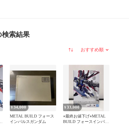
 の検索結果
並び替え
34,000
33,000
¥
¥
METAL BUILD フォース
⭐︎最終お値下げ⭐︎METAL
フ
インパルスガンダム
BUILD フォースインパル
ダ
スガンダム