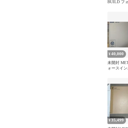
BUILD 
スガンダム
40,000
¥
未開封 MET
ォースイン
ム 輸送箱
35,499
¥