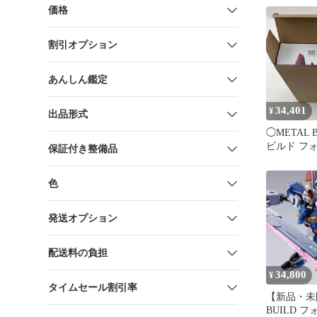
価格
割引オプション
あんしん鑑定
34,401
¥
出品形式
◯METAL 
ビルド フ
保証付き整備品
スガンダム
色
発送オプション
配送料の負担
34,800
¥
タイムセール割引率
【新品・未
BUILD 