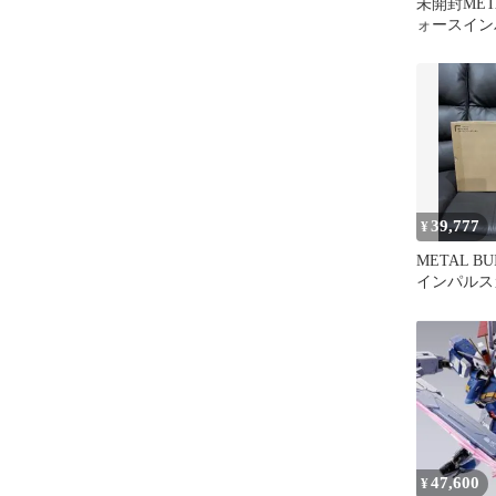
未開封META
ォースイン
ム メタル
39,777
¥
METAL B
インパルス
47,600
¥