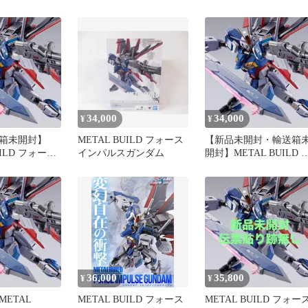
ダム メタルビルド
34,000
34,000
¥
¥
箱未開封】
METAL BUILD フォース
【新品未開封・輸送箱
UILD フォース
インパルスガンダム
開封】METAL BUILD 
ガンダム
ォースインパルスガン
ム
36,000
35,800
¥
¥
ETAL
METAL BUILD フォース
METAL BUILD フォー