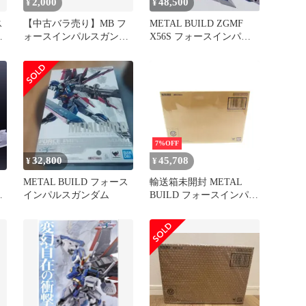
2,000
48,500
¥
¥
ス
【中古バラ売り】MB フ
METAL BUILD ZGMF
新
ォースインパルスガンダ
X56S フォースインパル
ム フォールディングレ
スガンダム
イザー1個
7%OFF
32,800
45,708
¥
¥
METAL BUILD フォース
輸送箱未開封 METAL
テ
インパルスガンダム
BUILD フォースインパル
スガンダム ∠UH4644
is