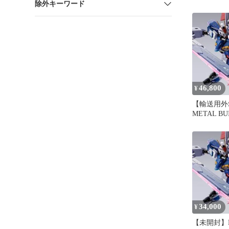
除外キーワード
スガンダム
46,800
¥
【輸送用外
METAL B
インパルス
34,000
¥
【未開封】M