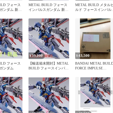
UILD フォース
METAL BUILD フォース
METAL BUILD メタル
ガンダム 新品
インパルスガンダム 新品
ルド フォースインパル
未開封
ガンダム
39,000
43,500
¥
¥
UILD フォース
【輸送箱未開封】METAL
BANDAI METAL BUIL
ガンダム
BUILD フォースインパル
FORCE IMPULSE
スガンダム メタルビルド
GUNDAM