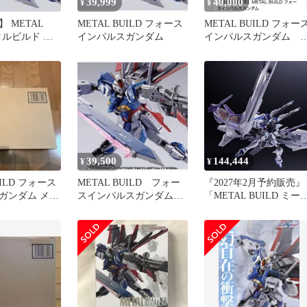
39,999
40,000
¥
¥
 METAL
METAL BUILD フォース
METAL BUILD フォー
メタルビルド フ
インパルスガンダム
インパルスガンダム 
パルスガンダ
品未開封
39,500
144,444
¥
¥
UILD フォース
METAL BUILD フォー
『2027年2月予約販売』
ガンダム メタ
スインパルスガンダム
「METAL BUILD ミー
未開封
メタルビルド SEED
ィアWe welcome
international orders! This 
a pre-order item!