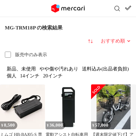
MG-TRM18P の検索結果
並び替え
販売中のみ表示
新品、未使用
やや傷や汚れあり
送料込み(出品者負担)
個人
14インチ
20インチ
8,500
36,000
57,000
¥
¥
¥
ミムゴ HB-BAJ05-S 専
電動アシスト自転車用
【週末限定値下げ】ア