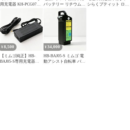
用充電器 KH-PCG07
バッテリー リチウムイ
シらくプティット ロー
MIMUGO 365 自転車 充
オンバッテリー5.8Ah
タイプ電動アシスト三
電ケーブル アダプタ
HB-BAJ05-S 【メーカ
輪自転車
(MG-TRM18P、
ー直送】※北海道・沖
BEPN18、BEPN20SB、
縄別途送料
MG-TRM20APN、MG-
AP26EBN、MG-
AP20EBN)
8,500
34,000
¥
¥
【ミムゴ純正】HB-
HB-BAJ05-S ミムゴ 電
BAJ05-S専用充電器
動アシスト自転車 バッ
KH-PCG07 電動自転車
テリー 5.8Ah 24V リチ
充電アダプタ BEPN18
ウムイオンバッテリー
対応
純正 交換用 MIMUGO