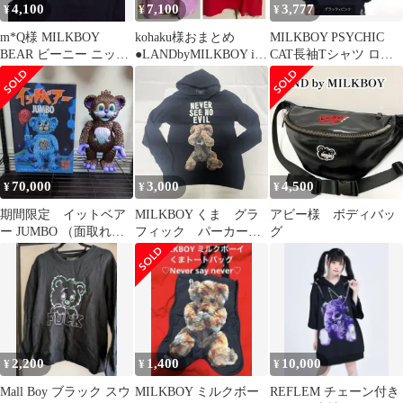
4,100
7,100
3,777
¥
¥
¥
m*Q様 MILKBOY
kohaku様おまとめ
MILKBOY PSYCHIC
BEAR ビーニー ニット
●LANDbyMILKBOY it
CAT長袖Tシャツ ロンT
帽
bearTシャツ
L/S 猫
70,000
3,000
4,500
¥
¥
¥
期間限定 イットベア
MILKBOY くま グラ
アビー様 ボディバッ
ー JUMBO （面取れ）
フィック パーカー
グ
ミルクボーイトイ
パーカ Mサイズ
2,200
1,400
10,000
¥
¥
¥
Mall Boy ブラック スウ
MILKBOY ミルクボー
REFLEM チェーン付き