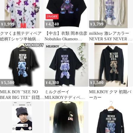
5%OFF
1,999
4,740
3,799
¥
¥
¥
クマくま熊テディベア
【中古】衣類 岡本信彦
milkboy 激レアカラー
総柄Tシャツ半袖病み
Nobuhiko Okamoto
NEVER SAY NEVER ク
かわいい量産型地雷ゴ
BEAR PARKA(パーカ
マ パーカー
スロリパンクやみ
ー) ブラック フリーサ
イズ 「岡本信彦
×MILKBOY」
MILK/MILKBOY新宿店
完全受注生産限定
5,500
4,380
1,500
¥
¥
¥
MILK BOY "SEE NO
ミルクボーイ
MILKBOY クマ 初期パ
BEAR BIG TEE" 目隠し
MILKBOYテディベア T
ーカー
ベアTシャツ クマ ミル
シャツ くま 半袖 ブラ
クボーイ ユニセックス
ックユニセックス
オーバーサイズ ビッグ
シルエット サブカル メ
ンヘラ 地雷 トー横 量
産型 界隈 カットソー