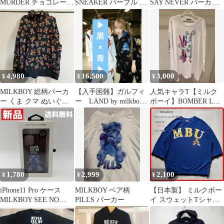
MURDER チョコレート
SNEAKER パープル ラ
SAY NEVER パーカー
パーカー クマ
ブベア スニーカー
レアカラー
4,980
16,500
3,000
¥
¥
¥
MILKBOY 総柄パーカ
【入手困難】ガルフィ
人気キャラT【ミルク
ー くま クマ ぬいぐる
ー LAND by milkboy
ボーイ】BOMBER LS T
み テディベア 黒 ブラ
コラボ セットアップ
シャツ ボンバー 長袖ロ
ック
ンT
1,780
2,999
2,100
¥
¥
¥
iPhone11 Pro ケース
MILKBOY ベア柄
【日本製】 ミルクボー
MILKBOY SEE NO
PILLS パーカー
イ スウェットTシャツ
EVIL
ブルー カレッジ フリー
サイズ