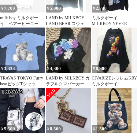
ジェンダーレス
7,700
5,000
2,740
¥
¥
¥
milk boy ミルクボー
LAND by MILKBOY
ミルクボーイ
イ ベアービーニー
LAND BEAR スウェッ
MILKBOY NEVER
ト
FEED BEAR HOODY メ
ンズ JPN：M
3,333
4,300
8,800
¥
¥
¥
TRAVAS TOKYO Furry
LAND by MILKBOY カ
CIVARIZEレフレムKRY
bearビッグTシャツ
ラフルクマパーカー
ミルクボーイ
SAX
CLOTHINGロフトスキ
ーHauls
5,500
8,500
1,500
¥
¥
¥