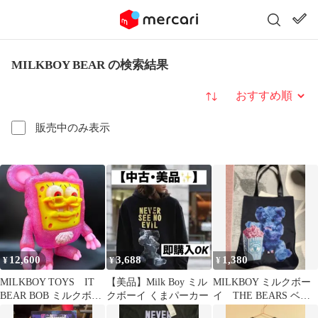
MILKBOY BEAR の検索結果
並び替え
販売中のみ表示
12,600
3,688
1,380
¥
¥
¥
MILKBOY TOYS IT
【美品】Milk Boy ミル
MILKBOY ミルクボー
BEAR BOB ミルクボー
クボーイ くまパーカー
イ THE BEARS ベ
イ イットベア
ア トートバッグ