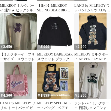
MILKBOY ミルクボー
【希少】MILKBOY
LAND by MILKBOY ワ
イ 通年★ ビッグシルエ
SEE NO BEAR BIG
ッペンTシャツ XL相当
ット プルオーバー プリ
TEE
美品 太アーム
ント クマ スウェット
パーカー Sz.L メンズ
黒
2,650
3,999
2,200
¥
¥
¥
【ミルクボーイ フリ
MILKBOY DAREBEAR
MILKBOY ミルクボー
ーサイズ スウェット
スウェット ブラック
イ NEVER SAY NEVER
クマ パーカー 黒
4,500
1,899
3,200
¥
¥
¥
LAND by MILKBOY フ
MILKBOY SPECIALト
ランドバイミルクボー
リル トートバッグ ピン
ートバッグ ベアモチ
イ 目隠しクマ Tシャツ