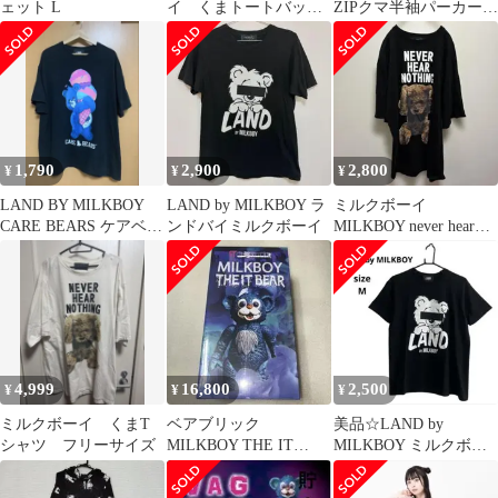
ェット L
イ くまトートバッ
ZIPクマ半袖パーカー
グ Never say never
ミルクボーイ amilige
1,790
2,900
2,800
¥
¥
¥
LAND BY MILKBOY
LAND by MILKBOY ラ
ミルクボーイ
CARE BEARS ケアベア
ンドバイミルクボーイ
MILKBOY never hear
XXLサイズ
nothing ベアTシャツ
4,999
16,800
2,500
¥
¥
¥
ミルクボーイ くまT
ベアブリック
美品☆LAND by
シャツ フリーサイズ
MILKBOY THE IT
MILKBOY ミルクボー
BEAR 400%
イ BEAR LAND サイズ
M