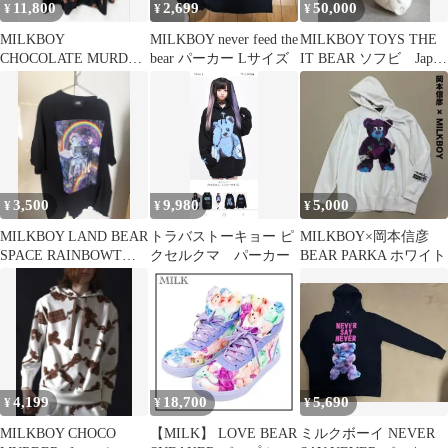
11,800
2,699
50,000
¥
¥
¥
MILKBOY
MILKBOY never feed the
MILKBOY TOYS THE
CHOCOLATE MURDER
bear パーカー Lサイズ
IT BEAR ソフビ Japan
総柄シャツ ミルクボー
Color
イ 長袖
3,500
9,980
5,000
¥
¥
¥
MILKBOY LAND BEAR
トラバストーキョー ピ
MILKBOY×岡本信彦
SPACE RAINBOWTシ
クセルクマ パーカー
BEAR PARKA ホワイト
ャツ
4,199
18,700
5,690
¥
¥
¥
MILKBOY CHOCO
【MILK】 LOVE BEAR
ミルクボーイ NEVER