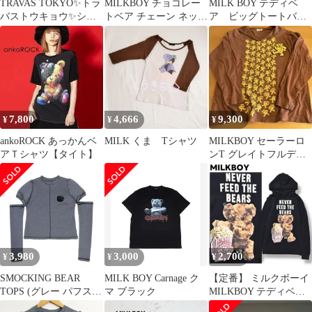
TRAVAS TOKYO✨トラ
MILKBOY チョコレー
MILK BOY テディベ
バストウキョウ✨ショ
トベア チェーン ネック
ア ビッグトートバッ
ルダーウォレット✨ク
レス ゴールドカラー
グ
マ✨ベアー
7,800
4,666
9,300
¥
¥
¥
ankoROCK あっかんベ
MILK くま Tシャツ
MILKBOY セーラーロ
アＴシャツ【タイト】
ンT グレイトフルデッ
ド80's 90's
3,980
3,000
2,700
¥
¥
¥
SMOCKING BEAR
MILK BOY Carnage ク
【定番】 ミルクボーイ
TOPS (グレー パフスリ
マ ブラック
MILKBOY テディベア
ーブ Tシャツ)
アニマル プリント パー