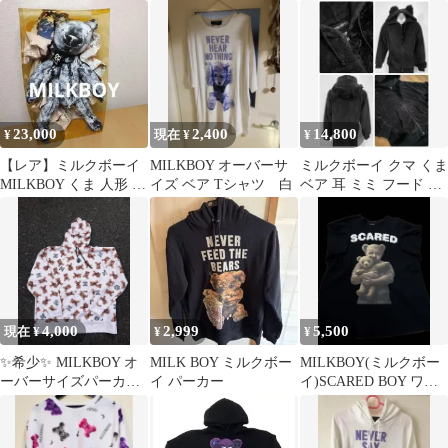
ク
ーフ 新品未使用
XL 白 LANDbare TEE
23,000
2,400
14,800
¥
現在 ¥
¥
【レア】ミルクボーイ
MILKBOY オーバーサ
ミルクボーイ クマ くま
MILKBOY くま 人形 テ
イズ ベア Tシャツ 白
ベア 耳 ミミ フード パ
ディベア ぬいぐるみ
ーカー フーディージャ
ケット
4,000
2,999
5,500
現在 ¥
¥
¥
✨希少✨ MILKBOY オ
MILK BOY ミルクボー
MILKBOY(ミルクボー
ーバーサイズパーカ
イ パーカー
イ)SCARED BOY ワイ
ー ベア クマ ユニ
ドシルエットTシャツ
セックス