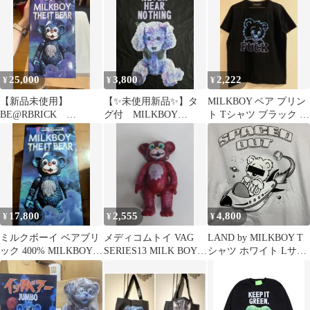
25,000
3,800
2,222
¥
¥
¥
【新品未使用】
【✨未使用新品✨】タ
MILKBOY ベア プリン
BE@RBRICK
グ付 MILKBOY
ト Tシャツ ブラック M
MILKBOY THE IT
NEVER HEAR
サイズ
BEAR 400％＋100％
NOTHING
17,800
2,555
4,800
¥
¥
¥
ミルクボーイ ベアブリ
メディコムトイ VAG
LAND by MILKBOY T
ック 400% MILKBOY
SERIES13 MILK BOY
シャツ ホワイト Lサイ
THE IT BEAR
ピンク？1点
ズ