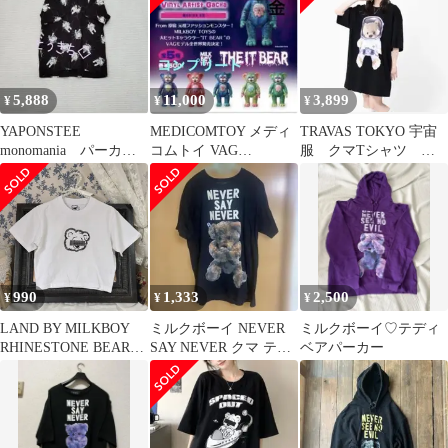
5,888
11,000
3,899
¥
¥
¥
YAPONSTEE
MEDICOMTOY メディ
TRAVAS TOKYO 宇宙
monomania パーカ
コムトイ VAG
服 クマTシャツ
ー Tシャツ 半袖
SERIES13 MILK BOY
Amilige ミルクボーイ
フード付き
990
1,333
2,500
¥
¥
¥
LAND BY MILKBOY
ミルクボーイ NEVER
ミルクボーイ♡テディ
RHINESTONE BEAR
SAY NEVER クマ テデ
ベアパーカー
Tee
ィベア Tシャツ