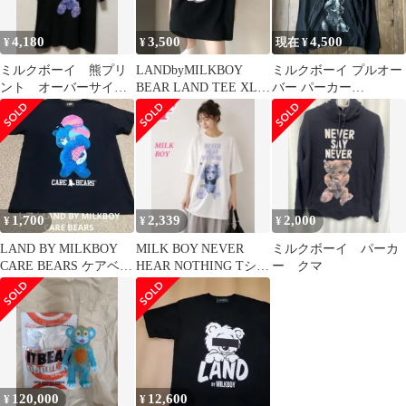
4,180
3,500
4,500
¥
¥
現在 ¥
ミルクボーイ 熊プリ
LANDbyMILKBOY
ミルクボーイ プルオー
ント オーバーサイ
BEAR LAND TEE XL
バー パーカー
ズ 半袖Tシャツ /ブ
男女
MILKBOY くま セカオ
ラック ユニセックス
ワ 深瀬
1,700
2,339
2,000
¥
¥
¥
LAND BY MILKBOY
MILK BOY NEVER
ミルクボーイ パーカ
CARE BEARS ケアベア
HEAR NOTHING Tシャ
ー クマ
XXLサイズ 6
ツ ホワイト F
120,000
12,600
¥
¥