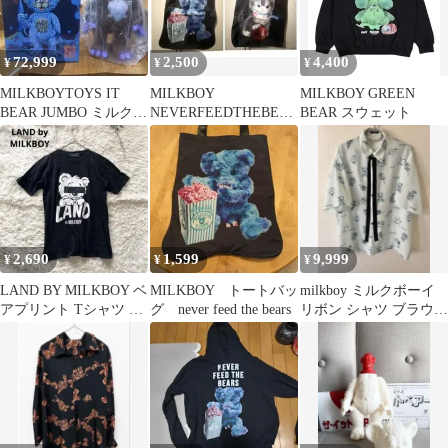
72,999
2,500
4,400
¥
¥
¥
MILKBOYTOYS IT
MILKBOY
MILKBOY GREEN
BEAR JUMBO ミルクボ
NEVERFEEDTHEBEAR
BEAR スウェット
ーイトイズ
S MILK チェリーキャ
ット
2,690
1,599
9,999
¥
¥
¥
LAND BY MILKBOY ベ
MILKBOY トートバッ
milkboy ミルクボーイ
アプリント Tシャツ 黒
グ never feed the bears
リボン シャツ ブラウス
メンズ フリーサイズ
クマ