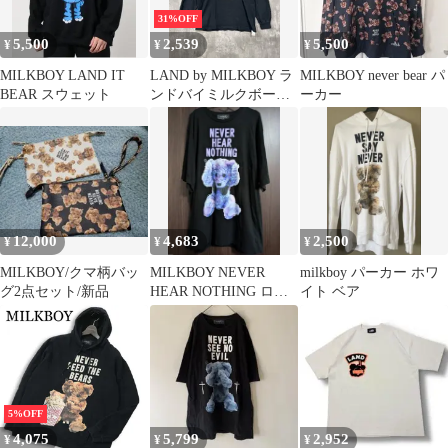
31%OFF
5,500
2,539
5,500
¥
¥
¥
MILKBOY LAND IT
LAND by MILKBOY ラ
MILKBOY never bear パ
BEAR スウェット
ンドバイミルクボーイ
ーカー
プリント IT BEAR ロン
T ロング Tシャツ
sizeM/黒 ■■ レディース
12,000
4,683
2,500
¥
¥
¥
MILKBOY/クマ柄バッ
MILKBOY NEVER
milkboy パーカー ホワ
グ2点セット/新品
HEAR NOTHING ロン
イト ベア
グTシャツ
5%OFF
4,075
5,799
2,952
¥
¥
¥