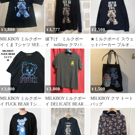
5,800
3,777
2,500
¥
¥
¥
MILKBOY ミルクボー
値下げ ミルクボー
★ミルクボーイ スウェ
イ くま Tシャツ SEE
イ milkboy クマパー
ットパーカー プルオー
NO BEARビッグTEE
カー
バーパーカー プリント
ブラック
3,000
3,800
1,500
¥
¥
¥
MILKBOY ミルクボー
MILKBOYミルクボー
MILKBOY クマ トート
イ FUCK BEAR Tシャ
イ DELICATE BEAR T
バッグ
ツ M
シャツ クマ 茶 M