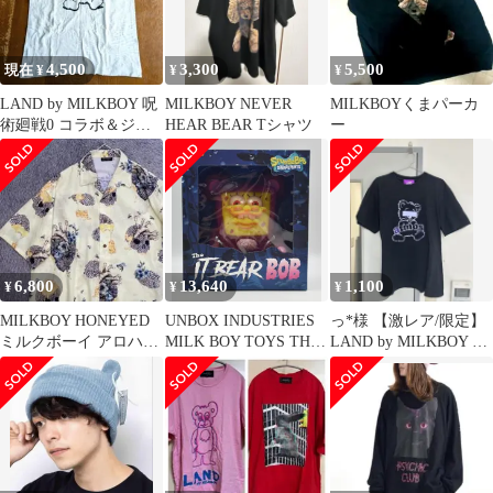
4,500
3,300
5,500
現在 ¥
¥
¥
LAND by MILKBOY 呪
MILKBOY NEVER
MILKBOYくまパーカ
術廻戦0 コラボ＆ジャ
HEAR BEAR Tシャツ
ー
ンプショップTシャツ
6,800
13,640
1,100
¥
¥
¥
MILKBOY HONEYED
UNBOX INDUSTRIES
っ*様 【激レア/限定】
ミルクボーイ アロハシ
MILK BOY TOYS THE
LAND by MILKBOY ×
ャツ ハニー スカル く
IT BEAR BOB V.4
atmos コラボT
ま