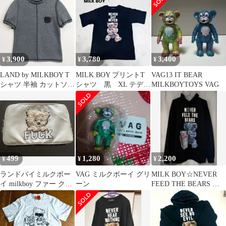
カー スウェット トレー
ナー 裏地 パイル ルー
ズ シルエット M ブラ
ック ストリート カジュ
アル パンク 原宿系 メ
ンズ
3,900
3,780
3,400
¥
¥
¥
LAND by MILKBOY T
MILK BOY プリントT
VAG13 IT BEAR
シャツ 半袖 カットソー
シャツ 黒 XL テディ
MILKBOYTOYS VAG
ステッチ ワンポイント
ベア ゆったり ブラ
クマ パフスリーブ 日本
ック
製 ダークポップ 原宿
グレー系 D399
499
1,280
2,200
¥
¥
¥
ランドバイミルクボー
VAG ミルクボーイ グリ
MILK BOY☆NEVER
イ milkboy ファー クマ
ーン
FEED THE BEARS パ
クラッチバッグ
ーカー