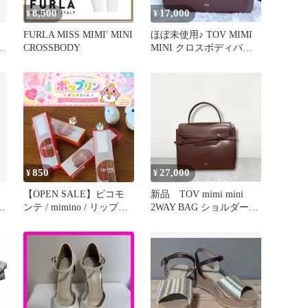
8,500
17,000
¥
¥
FURLA MISS MIMI' MINI
ほぼ未使用♪ TOV MIMI
ー
CROSSBODY
MINI クロスボディバッ
グ シボ革 ブラウン
850
27,000
¥
¥
【OPEN SALE】ピコモ
新品 TOV mimi mini
ッ
ンテ / mimino / リップテ
2WAY BAG ショルダーバ
ィント【送料込み】
ッグ トーヴ