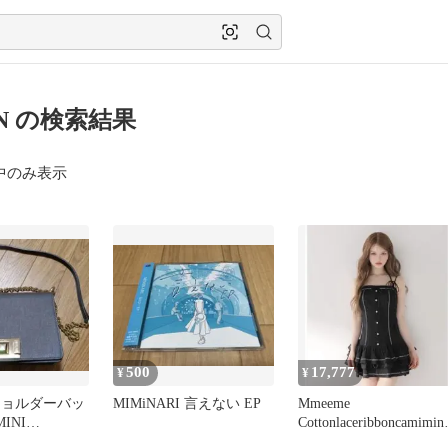
IN の検索結果
中のみ表示
500
17,777
¥
¥
 ショルダーバッ
MIMiNARI 言えない EP
Mmeeme
INI
Cottonlaceribboncamimini
DY
onepiece