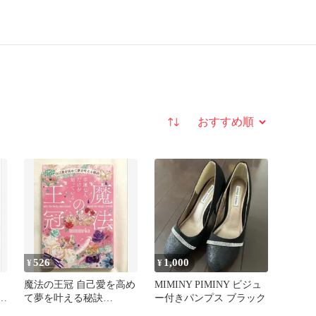
並び替え
526
1,000
¥
¥
魔法の王冠 自己愛を高め
MIMINY PIMINY ビジュ
て夢を叶える秘訣
ー付きパンプス ブラック
mimineko