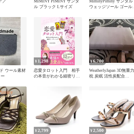
P ／
MIMINY PIMINY サンダ
MiminyPiminy サンダル
ル ブラック Lサイズ
ウェッジソール ゴール
ブラウン 24.5㎝
1,298
6,700
¥
¥
ド ウール素材
恋愛タロット入門 相手
WeatherlyJapan 3D無重
レー
の本音がわかる細密リー
枕 炭眠 活性炭配合
ディング／mimineko
sumimin01
2,799
2,500
¥
¥