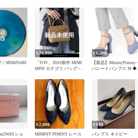
mimineko
24,800
1,300
¥
¥
／MIMiNARI
「TOV」26SS新作 MIMI
【新品】MiminyPiminy
MINI カテゴリ:バッグ>ハ
パレートパンプス M ◆
ンドバッグ
ミニーピミニー
2,000
999
¥
¥
mini2WAYショ
MIMINY PIMINY レース
パンプス ネイビー