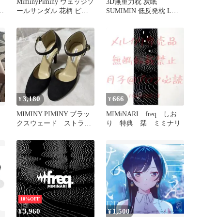
MiminyPiminy ウェッジソ
3D無重力枕 炭眠
ド
ールサンダル 花柄 ビジ
SUMIMIN 低反発枕 Lサ
ュー
イズ 高さ10cm
3,180
666
¥
¥
力
MIMINY PIMINY ブラッ
MIMiNARI freq しお
クスウェード ストラッ
り 特典 栞 ミミナリ
プ付きハイヒール
10%OFF
3,960
1,500
¥
¥