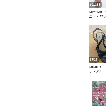
2,199
¥
Mimi Mini
ニット ワ
ジュ シア
810
¥
MIMINY P
サンダル 