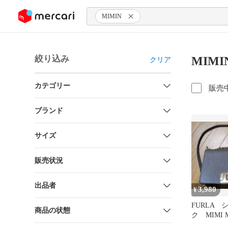
ンツにスキップ
MIMIN
絞り込み
MIM
クリア
カテゴリー
販売
ブランド
サイズ
販売状況
出品者
3,980
¥
FURLA
商品の状態
ク MIMI M
CROSSBO