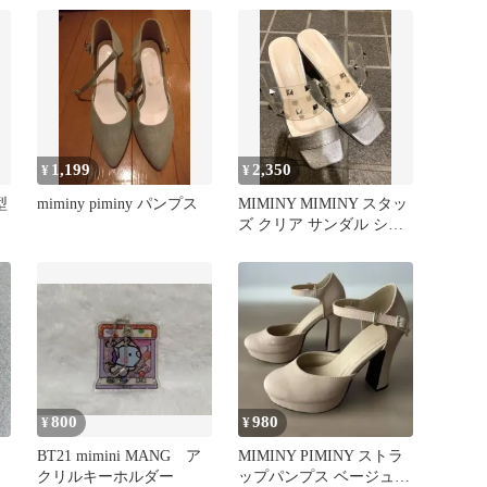
1,199
2,350
¥
¥
型
miminy piminy パンプス
MIMINY MIMINY スタッ
ズ クリア サンダル シル
バー S
800
980
¥
¥
ッ
BT21 mimini MANG ア
MIMINY PIMINY ストラ
クリルキーホルダー
ップパンプス ベージュ