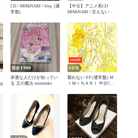
ー
CD / MIMiNARI / freq. (通
【中古】アニメ系CD
ダ
常盤)
MIMiNARI / 言えない
EP[DVD付期間生産限定
盤] ～TVアニメ「彼女、
お借りします」EDテーマ
1%OFF
900
676
現在 ¥
¥
幸運な人だけが知ってい
厭わない EP (通常盤) Ｍ
g
る 王の魔法 mimineko
ＩＭｉＮＡＲＩ 中古CD
レンタル落ち 8f-2572