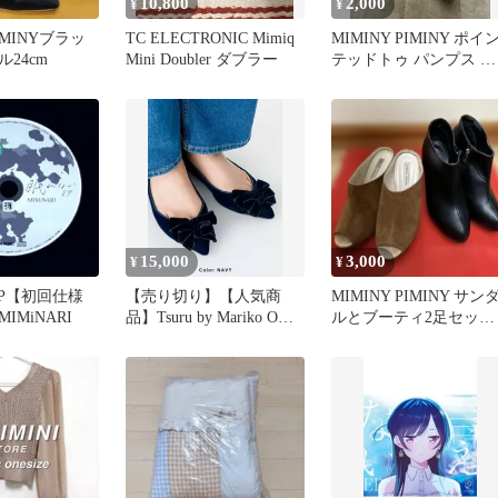
10,800
2,000
¥
¥
PIMINYブラッ
TC ELECTRONIC Mimiq
MIMINY PIMINY ポイ
24cm
Mini Doubler ダブラー
テッドトゥ パンプス ベ
ージュ ゴールドラメ
15,000
3,000
¥
¥
EP【初回仕様
【売り切り】【人気商
MIMINY PIMINY サン
IMiNARI
品】Tsuru by Mariko O
ルとブーティ2足セット
Mimine 39
美品、お洒落、可愛い