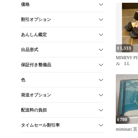
価格
割引オプション
あんしん鑑定
1,333
¥
出品形式
MIMINY P
ル LL
保証付き整備品
色
発送オプション
配送料の負担
700
¥
タイムセール割引率
miminari