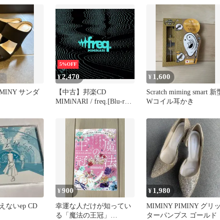
5%OFF
2,470
1,600
¥
¥
IMINY サンダ
【中古】邦楽CD
Scratch miming smart 新
MIMiNARI / freq.[Blu-ray
Wコイル耳かき
付初回限定盤]
900
1,980
¥
¥
 言えないep CD
幸運な人だけが知ってい
MIMINY PIMINY グリ
る「魔法の王冠」
ターパンプス ゴールド