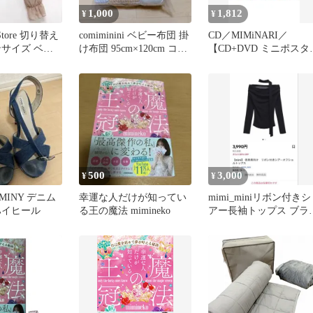
1,000
1,812
¥
¥
 Store 切り替え
comiminini ベビー布団 掛
CD／MIMiNARI／
ンサイズ ベー
け布団 95cm×120cm コン
【CD+DVD ミニポスタ
ー袖
ビ
付】言えない EP 期間生
産限定盤
500
3,000
¥
¥
IMINY デニム
幸運な人だけが知ってい
mimi_miniリボン付きシ
ハイヒール
る王の魔法 mimineko
アー長袖トップス ブラ
ク