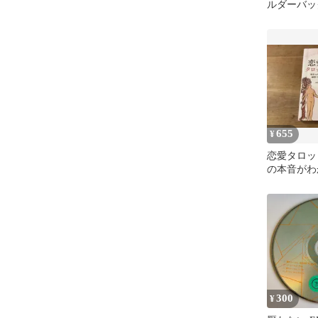
ルダーバッ
655
¥
恋愛タロッ
の本音がわ
ディング mim
300
¥