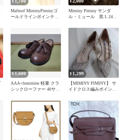
1,780
2,000
¥
¥
ン
Mafmof MiminyPiminyゴ
Miminy Piminy サンダ
ールドラインポインテッ
ル・ミュール 黒 L 24cm
ドトゥ パンプス
レディース
1,600
1,299
¥
¥
ダ
AAA+femimine 軽量 クラ
【MIMINY PIMINY】 サ
シックローファー 40サイ
イドクロス編みポインテ
ズ
ッドトウパンプスLサイ
ズ