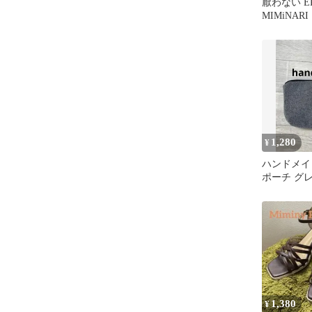
厭わない E
MIMiNARI
1,280
¥
ハンドメイ
ポーチ グ
1,380
¥