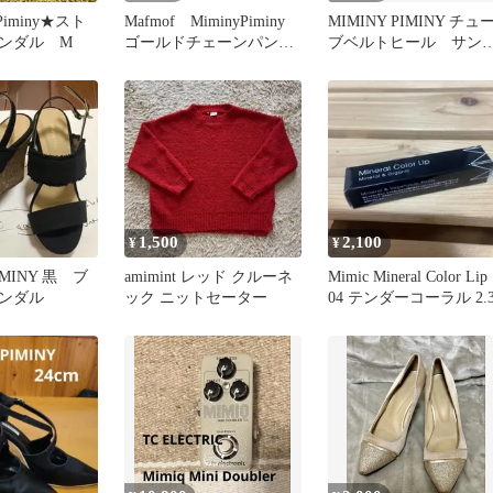
 Piminy★スト
Mafmof MiminyPiminy
MIMINY PIMINY チュ
ンダル М
ゴールドチェーンパンプ
ブベルトヒール サン
ス Sサイズ
ル BRN/MLTI
1,500
2,100
¥
¥
IMINY 黒 ブ
amimint レッド クルーネ
Mimic Mineral Color Lip
ンダル
ック ニットセーター
04 テンダーコーラル 2.3