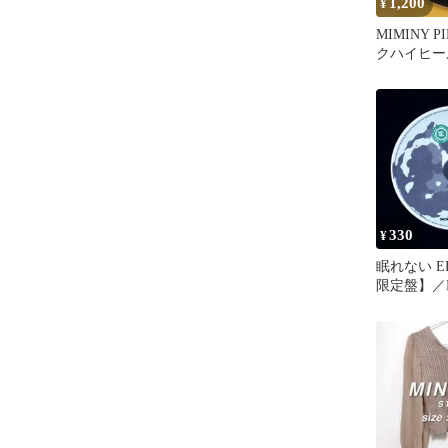
1,200
¥
MIMINY 
クハイヒール
330
¥
眠れない 
限定盤】／M