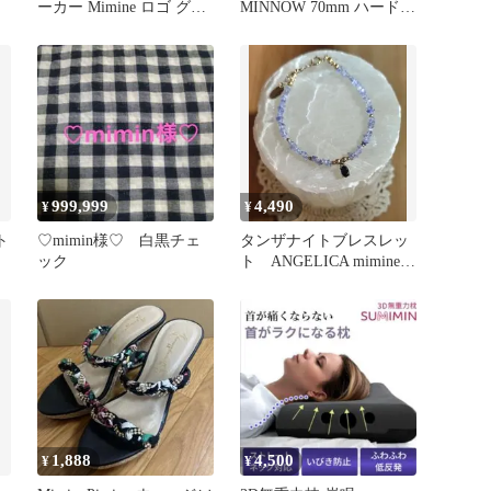
ーカー Mimine ロゴ グレ
MINNOW 70mm ハードル
ー Mサイズ
アー
999,999
4,490
¥
¥
ート
♡mimin様♡ 白黒チェ
タンザナイトブレスレッ
ック
ト ANGELICA mimineko
パープル 紫
1,888
4,500
¥
¥