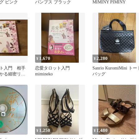
グ ピンク
パンプス ブラック
MIMINY PIMINY
1,670
2,280
¥
¥
ト入門 相手
恋愛タロット入門
Sanrio KuromiMini ト
かる細密リー
mimineko
バッグ
ineko
1,250
1,480
¥
¥