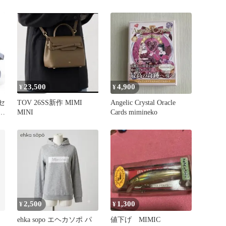
足長効果
23,500
4,900
¥
¥
 セ
TOV 26SS新作 MIMI
Angelic Crystal Oracle
ミ
MINI
Cards mimineko
2,500
1,300
¥
¥
ehka sopo エヘカソポ パ
値下げ MIMIC