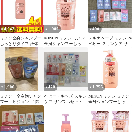
ィケア ボディソープ シ
ャンプー[ネコポス]
4,043
1,080
400
¥
¥
¥
ミノン全身シャンプー
MINON ミノン ミノン
スキナベーブ ミノン 2e
しっとりタイプ 液体 ボ
全身シャンプーしっと
ベビー スキンケア サン
トル 120mL 4個セット
りタイプ 詰替え 380ml
プルセット
まとめ売り
微香性 ボディケア ボデ
ィソープ 石けん シャン
プー[ネコポス]
1,900
420
1,755
¥
¥
¥
ミノン 全身泡シャン
ベビー・キッズ スキン
MINON ミノン ミノン
プー ピジョン 1歳半
ケア サンプルセット
全身シャンプーしっと
からのシャンプー 2個
りタイプ 本体 450ml 微
セットまとめ売り
香性 ボディケア ボディ
ソープ ハンドソープ 石
けん [指定場所ダイレ
クト]