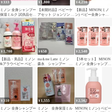
333
1,800
4,210
¥
¥
¥
ミノン 全身シャンプー
【未開封品】ベビーケ
【新品】MINON(ミノ
保湿ミルク 試供品セッ
アセット ジョンソン ミ
ン) ベビー全身シャン
ト ベビー用品 シャンプ
ノン ネスノ
プー +全身保湿ミルク
ー
詰替えセット
1,700
650
2,540
¥
¥
¥
【新品・美品】ミノン
ma＆me Latte ミノン
【3本セット】 MINON
&アラウベビー ベビー
森永 シャンプー 試
ミノン 全身シャンプー
ローション 泡ソープ3
供品 ベビー まとめ
しっとりタイプ つめか
点セット
売り
え用 380mL×3 数量限
定 配送種別：MR
310
1,555
2,562
¥
¥
¥
ミノン 全身シャンプー
ミノン 全身保湿ミル
MINON(ミノン) ベビー