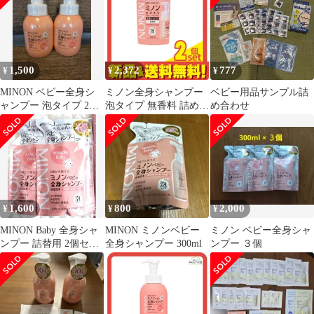
1,500
2,372
777
¥
¥
¥
MINON ベビー全身シ
ミノン全身シャンプー
ベビー用品サンプル詰
ャンプー 泡タイプ 2本
泡タイプ 無香料 詰め替
め合わせ
セット
え用 400mL 2個セット
まとめ売り
1,600
800
2,000
¥
¥
¥
MINON Baby 全身シャ
MINON ミノンベビー
ミノン ベビー全身シャ
ンプー 詰替用 2個セッ
全身シャンプー 300ml
ンプー ３個
ト ミノン