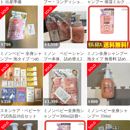
ト 出産準備
プー・コンディショナ
ャンプー 保湿ミルク セ
ー 、全身シャンプー
ット
敏感肌 試供品
700
1,550
1,323
¥
¥
¥
ミノンベビー 全身シャ
ミノン ベビーシャン
ミノン全身シャンプー
ンプー 泡タイプ つめか
プー本体、詰め替え2セ
泡タイプ 無香料 詰め替
え用 ＆ 保湿ミルク サ
ット
え用 400mL
ンプル
350
1,399
800
¥
¥
¥
スキンケア・ベビーケ
ミノンベビー全身泡シ
ミノンベビー全身シャ
ア試供品18点セット
ャンプー300ml詰替×2
ンプー 350ml
保湿ミルク付