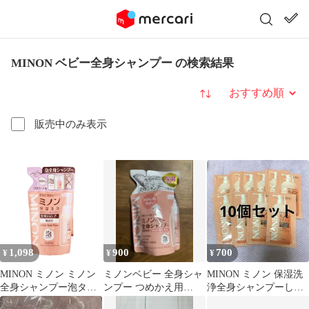
MINON ベビー全身シャンプー の検索結果
並び替え
販売中のみ表示
1,098
900
700
¥
¥
¥
MINON ミノン ミノン
ミノンベビー 全身シャ
MINON ミノン 保湿洗
全身シャンプー泡タイ
ンプー つめかえ用
浄全身シャンプーしっ
プ 詰替え 400mL 無香
300ml
とりボディソープ 10個