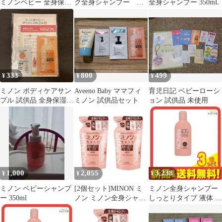
ミノンベビー 全身保湿
ク全身シャンプー シ
全身シャンプー 350mL
ミルク 試供品
ャンプー2袋
333
800
499
¥
¥
¥
ミノン ボディケアサン
Aveeno Baby ママフィ
育児日記 ベビーローシ
プル 試供品 全身保湿ミ
ミノン 試供品セット
ョン 試供品 未使用
ルク 全身シャンプ
ー ベビー
1,000
2,055
3,238
¥
¥
¥
ミノン ベビーシャンプ
[2個セット]MINON ミ
ミノン全身シャンプー
ー 350ml
ノン ミノン全身シャン
しっとりタイプ 液体 ボ
プーしっとりタイプ 詰
トル 120mL 3個セット
替え 380ml 微香性 ボデ
まとめ売り