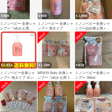
800
900
2,800
¥
¥
¥
ミノンベビー 全身シャ
ミノンベビー 全身シャ
ミノンベビー全身シャ
ンプー つめかえ用
ンプー 泡タイプ
ンプー詰め替え用＋試
300mL
供品
1,933
1,500
850
¥
¥
¥
ミノンベビー全身シャ
MINON Baby 全身シャ
ミノンベビー全身シャ
ンプー 泡タイプ ポンプ
ンプー つめかえ用 3個
ンプー 300ml
本体 350mL
セット