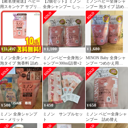
【匿名便発送】ベビー
【2個セット】ミノン
ミノンベビー全身シャ
用スキンケア サプリメ
全身シャンプー しっと
ンプー 泡タイプ 詰め替
ント サンプルセット ま
り 液体タイプ 大容量
え用 300mL 5個セット
とめ売り
詰替用 800ml×2個 保湿
まとめ売り
乾燥対策 弱酸性 低刺激
性 Anniversarich プチギ
フト付
11,497
1,100
1,680
¥
¥
¥
ミノン全身シャンプー
ミノンベビー全身泡シ
MINON Baby 全身シャ
泡タイプ 無香料 詰め替
ャンプー300ml詰替×2
ンプー つめかえ用
え用 400mL 10個セット
300ml 2個セットミノン
まとめ売り
500
450
650
¥
¥
¥
ミノン 全身シャンプ
ミノン サンプルセッ
ミノン ベビー全身シャ
ー・メリット
ト
ンプー 詰め替え