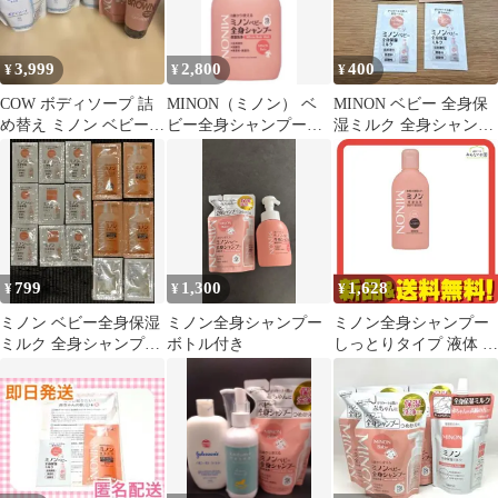
3,999
2,800
400
¥
¥
¥
COW ボディソープ 詰
MINON（ミノン） ベ
MINON ベビー 全身保
め替え ミノン ベビー全
ビー全身シャンプー
湿ミルク 全身シャンプ
身シャプー その他
本体ボトル 350mL 3本
ー
799
1,300
1,628
¥
¥
¥
ミノン ベビー全身保湿
ミノン全身シャンプー
ミノン全身シャンプー
ミルク 全身シャンプー
ボトル付き
しっとりタイプ 液体 ボ
試供品セット
トル 120mL