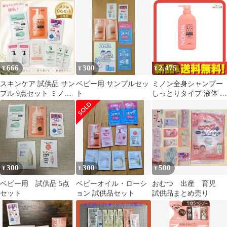
プルセット
666
300
2,475
¥
¥
¥
スキンケア 試供品 サン
ベビー用 サンプルセッ
ミノン全身シャンプー
プル 9点セット ミノン
ト
しっとりタイプ 液体 ポ
アロベビー ママ＆キッ
ンプ本体 450mL
ズ 他
300
300
500
¥
¥
¥
ベビー用 試供品 5点
ベビーオイル・ローシ
おむつ 出産 育児
セット
ョン 試供品セット
試供品まとめ売り