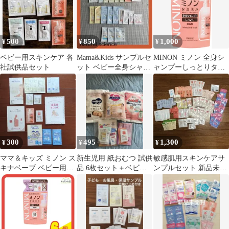
500
850
1,000
¥
¥
¥
ベビー用スキンケア 各
Mama&Kids サンプルセ
MINON ミノン 全身シ
社試供品セット
ット ベビー全身シャン
ャンプーしっとりタイ
プー ベビーローション
プ つめかえ用 380mL
他
数量限定 配送種別：
MR
300
495
1,300
¥
¥
¥
ママ＆キッズ ミノン ス
新生児用 紙おむつ 試供
敏感肌用スキンケアサ
キナベーブ ベビー用ス
品 6枚セット＋ベビー
ンプルセット 新品未使
キンケア サンプルセッ
用スキンケアサンプル
用 お試し
ト