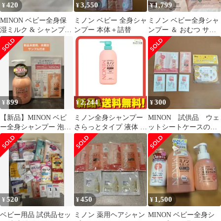
420
3,550
1,799
¥
¥
¥
MINON ベビー全身保
ミノン ベビー 全身シャ
ミノン ベビー全身シャ
湿ミルク & シャンプー
ンプー 本体＋詰替
ンプー ＆ おむつ サン
トリートメント試供品
プルセット
セット
899
2,244
300
¥
¥
¥
【新品】MINON ベビ
ミノン全身シャンプー
MINON 試供品 ウェ
ー全身シャンプー 泡タ
さらっとタイプ 液体 ポ
ットシートケースのフ
イプ 350mL
ンプ本体 450mL
タ まとめ売り
520
450
1,500
¥
¥
¥
ベビー用品 試供品セッ
ミノン 薬用ヘアシャン
MINON ベビー全身シ