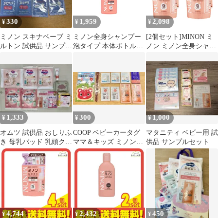
330
1,959
2,098
¥
¥
¥
ミノン スキナベーブ ミ
ミノン全身シャンプー
[2個セット]MINON ミ
ルトン 試供品 サンプル
泡タイプ 本体ボトル
ノン ミノン全身シャン
まとめ売り
500mL ボディソープ 敏
プー泡タイプ 詰替え
感肌 肌あれ防止 保湿
400mL 無香料 ボディケ
乾燥対策 弱酸性 低刺激
ア ボディソープ 石けん
性 【医薬部外品】
[ネコポス]
1,333
300
1,000
¥
¥
¥
オムツ 試供品 おしりふ
COOP ベビーカータグ
マタニティ ベビー用 試
き 母乳パッド 乳頭クリ
ママ＆キッズ ミノン試
供品 サンプルセット
ーム 全身シャンプー 保
供品セット
湿ミルク
4,744
2,432
450
¥
¥
¥