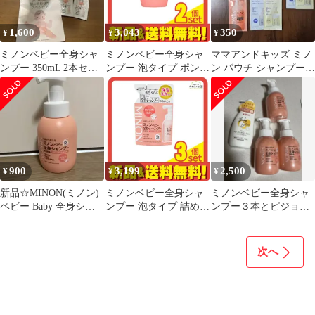
1,600
3,043
350
¥
¥
¥
ミノンベビー全身シャ
ミノンベビー全身シャ
ママアンドキッズ ミノ
ンプー 350mL 2本セッ
ンプー 泡タイプ ポンプ
ン パウチ シャンプー
ト
本体 350mL 2個セット
ベビーミルキーローシ
まとめ売り
ョン クリーム
900
3,199
2,500
¥
¥
¥
新品☆MINON(ミノン)
ミノンベビー全身シャ
ミノンベビー全身シャ
ベビー Baby 全身シャ
ンプー 泡タイプ 詰め替
ンプー３本とピジョン
ンプー 泡タイプ 0歳か
え用 300mL 3個セット
ローションセット
ら
まとめ売り
次へ