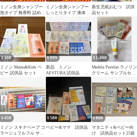
ミノン全身シャンプー
ミノン全身シャンプー
新生児紙おむつ 試供
泡タイプ 無香料 詰め替
しっとりタイプ 液体 ボ
品セット
え用 400mL 4個セット
トル 120mL 2個セット
まとめ売り
まとめ売り
300
999
1,400
¥
¥
¥
ミノン Mama&Kids ベ
新品 ミノン
Medela Purelan ラノリン
ビー 試供品 セット
AESTURA 試供品 保
クリーム サンプルセッ
湿 トラベル 旅行
ト
セット
450
580
800
¥
¥
¥
ミノン スキナベーブ コ
ベビー&ママ 試供品
マタニティ&ベビー向
ラージュフルフル サン
け 試供品セット25袋