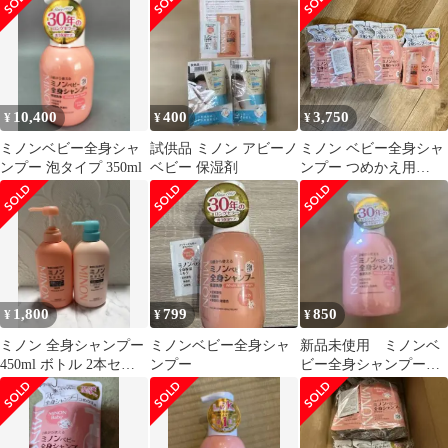
10,400
400
3,750
¥
¥
¥
ミノンベビー全身シャ
試供品 ミノン アビーノ
ミノン ベビー全身シャ
ンプー 泡タイプ 350ml
ベビー 保湿剤
ンプー つめかえ用
300mL ×5個セット
1,800
799
850
¥
¥
¥
ミノン 全身シャンプー
ミノンベビー全身シャ
新品未使用 ミノンベ
450ml ボトル 2本セッ
ンプー
ビー全身シャンプー
ト（しっとり ＆ さらっ
2028.7
と）