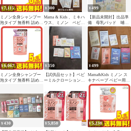
7,115
300
499
¥
¥
¥
ミノン全身シャンプー
Mama & Kids 、ミキハ
【新品未開封】出品準
泡タイプ 無香料 詰め替
ウス、ミノン ベビー
備 母乳パッド 哺乳
え用 400mL 6個セット
ケア トライアルセット
瓶消毒ママアンドキッ
まとめ売り
ズ ピジョン
6,067
350
499
¥
¥
¥
ミノン全身シャンプー
【試供品セット】ベビ
Mama&Kids ミノン ス
泡タイプ 無香料 詰め替
ーミルクローション、
キナベーブ ベビー用ス
え用 400mL 5個セット
沐浴剤、全身シャンプ
キンケア 試供品 サンプ
まとめ売り
ー等
ル
430
5,850
5,238
¥
¥
¥