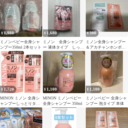
料 ボディケア ボディソ
セット
ープ ハンドソープ 石け
ん[ネコポス]
1,980
1,680
300
¥
¥
¥
ミノンベビー全身シャ
ミノン 全身シャンプ
ミノン全身シャンプー
ンプー350ml 2本セット
ー 液体タイプ しっと
＆アカチャンホンポベ
り 詰替 380mL ×2
ビーローション
1,720
1,100
1,100
¥
¥
¥
MINON ミノン 全身シ
MINON ミノンベビー
ミノンベビー 全身シャ
ャンプーしっとりタイ
全身シャンプー 350ml
ンプー 泡タイプ 本体
プ つめかえ用 380mL 2
個セット 数量限定 配
送種別：MR