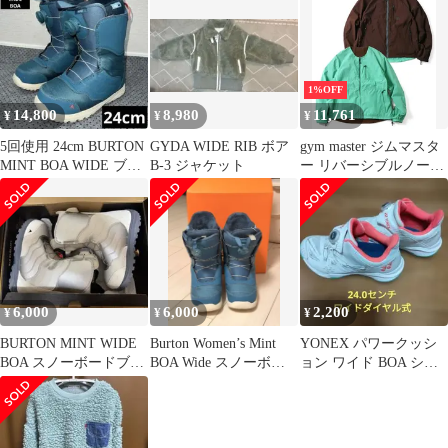
1%OFF
14,800
8,980
11,761
¥
¥
¥
5回使用 24cm BURTON
GYDA WIDE RIB ボア
gym master ジムマスタ
MINT BOA WIDE ブー
B-3 ジャケット
ー リバーシブルノーカ
ツ
ラージャケット メンズ
ボア ナイロン アウター
G918634
6,000
6,000
2,200
¥
¥
¥
BURTON MINT WIDE
Burton Women’s Mint
YONEX パワークッシ
BOA スノーボードブー
BOA Wide スノーボー
ョン ワイド BOA シュ
ツ 22cm
ドブーツ
ーズ24.0