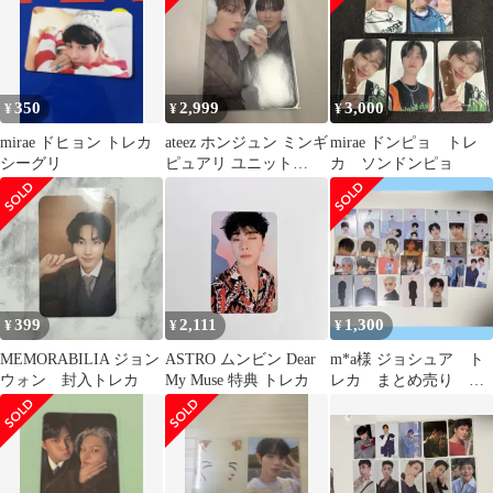
350
2,999
3,000
¥
¥
¥
mirae ドヒョン トレカ
ateez ホンジュン ミンギ
mirae ドンピョ トレ
シーグリ
ピュアリ ユニット
カ ソンドンピョ
minirecord トレカ
399
2,111
1,300
¥
¥
¥
MEMORABILIA ジョン
ASTRO ムンビン Dear
m*a様 ジョシュア ト
ウォン 封入トレカ
My Muse 特典 トレカ
レカ まとめ売り
seventeen セブチ joshu