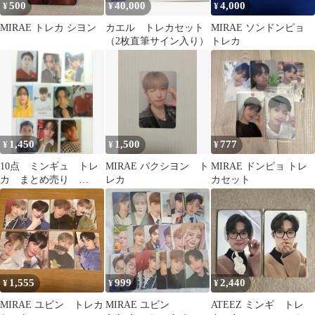
500
40,000
4,000
¥
¥
¥
MIRAE トレカ シヨン
カエル トレカセット
MIRAE ソンドンピョ
（2枚直筆サイン入り）
トレカ
1,450
1,500
777
¥
¥
¥
10点 ミンギュ トレ
MIRAE パクシヨン ト
MIRAE ドンピョ トレ
カ まとめ売り
レカ
カセット
SEVENTEEN セブチ
1,555
999
2,440
¥
¥
¥
MIRAE ユビン トレカ
MIRAE ユビン
ATEEZ ミンギ トレ