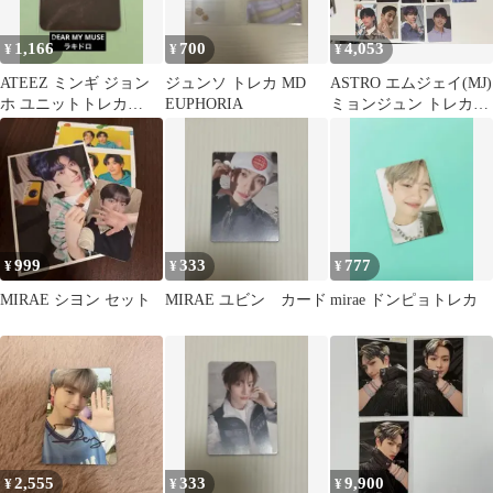
1,166
700
4,053
¥
¥
¥
ATEEZ ミンギ ジョン
ジュンソ トレカ MD
ASTRO エムジェイ(MJ)
ホ ユニットトレカ
EUPHORIA
ミョンジュン トレカ
DEAR MY MUSE 特典
(まとめ)
999
333
777
¥
¥
¥
MIRAE シヨン セット
MIRAE ユビン カード
mirae ドンピョトレカ
2,555
333
9,900
¥
¥
¥