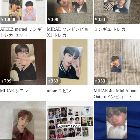
1,888
300
333
¥
¥
¥
ATEEZ mernel ミンギ
MIRAE ソンドンピョ
ミンギュ トレカ
トレカ セット
X1 トレカ
799
333
333
¥
¥
¥
MIRAE シヨン
mirae ユビン
MIRAE 4th Mini Album
Outurnドンピョ トレ
カ