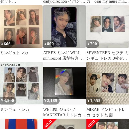
セット
daily:direction イバン ト
カ dear my muse mini
DAILYDIRECTION イ
レカセット
record
ヴァン
666
800
700
¥
¥
¥
ミンギュトレカ
ATEEZ ミンギ WILL
SEVENTEEN セブチ ミ
minirecord 店舗特典 ト
ンギュ トレカ 3枚セッ
レカ
ト まとめ
(Semicolon,FML2枚,)
3,500
2,189
1,555
¥
¥
¥
ミンギュ トレカ
WEi 3集 ジュンソ
MIRAE ドンピョ トレ
MAKESTAR 1 トレカ
カ セット 対面
ボイプラ ALD1