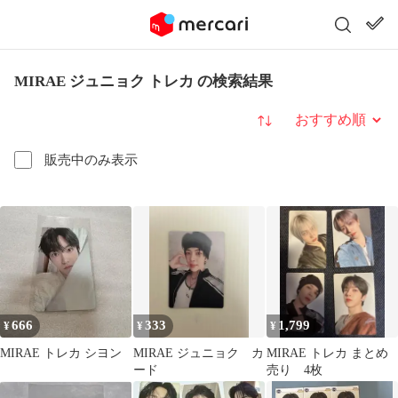
MIRAE ジュニョク トレカ の検索結果
並び替え
販売中のみ表示
666
333
1,799
¥
¥
¥
MIRAE トレカ シヨン
MIRAE ジュニョク カ
MIRAE トレカ まとめ
ード
売り 4枚