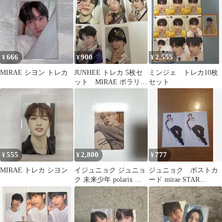
666
900
2,555
¥
¥
¥
MIRAE シヨン トレカ
JUNHEE トレカ 5枚セ
ミンジェ トレカ10枚
ット MIRAE ポラリッ
セット
クス
555
2,800
777
¥
¥
¥
MIRAE トレカ シヨン
イジュニョク ジュニョ
ジュニョク ポストカ
ク 未来少年 polarix 直
ード mirae STAR
筆サイン
LIGHT BOYS