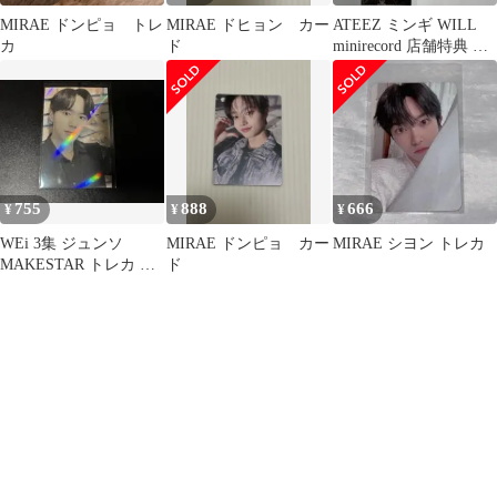
MIRAE ドンピョ トレ
MIRAE ドヒョン カー
ATEEZ ミンギ WILL
カ
ド
minirecord 店舗特典 ト
レカ
755
888
666
¥
¥
¥
WEi 3集 ジュンソ
MIRAE ドンピョ カー
MIRAE シヨン トレカ
MAKESTAR トレカ ボ
ド
イプラ ALD1