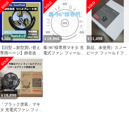
ーク 扇風機「ツバメブ
風機 サーキュレーター
ード黒
レード改」専用
8299
300
18,000
11,498
¥
¥
¥
【旧型→新型買い替え
毒-96°様専用マキタ 充
新品、未使用）スノー
専用ページ】静音改造
電式ファン フィールド
ピーク フィールドファ
ファン マキタ スノーピ
ファン 扇風機 サーキュ
ン 扇風機 MKT-102
ーク 充電式ファン
レーター
CF102D「ツバメブレー
ド改」
18,890
¥
「ブラック塗装」マキ
タ 充電式ファン フィー
ルドファン 扇風機 サー
キュレーター