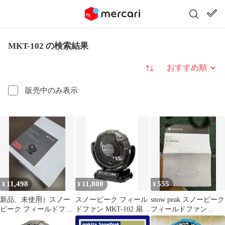
MKT-102 の検索結果
並び替え
販売中のみ表示
11,498
11,800
555
¥
¥
¥
新品、未使用）スノー
スノーピーク フィール
snow peak スノーピーク
ピーク フィールドファ
ドファン MKT-102 扇風
フィールドファン
ン 扇風機 MKT-102
機
MKT-102 取扱説明