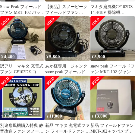
Snow Peak フィールド
【美品】スノーピーク
マキタ扇風機CF102DZ
ファン MKT-102 バッテ
フィールドファン
14.4/18V 掃除機
リー充電器セット
MKT-102 マキタ ハンド
CL141FD 充電池セット
ルカスタム
4,400
5,800
5,500
¥
¥
¥
訳アリ マキタ 充電式
あか様専用 ジャンク
snow peak フィールドフ
ファン CF102DZ コー
snow peak フィールドフ
ァン MKT-102 ジャンク
ドレス扇風機 オマケ
ァン MKT-102 マキタ
扱い E701
付き
3,000
11,000
13,000
¥
¥
¥
別途扇風機購入特典 静
新品 マキタ 充電式ファ
新品 フィールドファン
音改造ファン スノーピ
ン フィールドファン 扇
MKT-102＋ツバメブレ