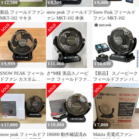
12,500
8,500
8,400
¥
¥
¥
新品 フィールドファン
snow peak フィールドフ
Snow Peak フィールド
MKT-102 マキタ
ァン MKT-102 本体
ファン MKT-102
9,999
11,400
58,630
¥
¥
¥
SNOW PEAK フィール
さ*M様 美品スノーピ
【新品】 スノーピーク
ドファン カスタム
ーク フィールドファン
フィールドファン バッ
MAKITA マキタスノー
MKT-102扇風機 マキ
テリー・充電器付き
ピーク
タ 18
MKT-102 BL1860B
DC18RF 扇風機 アウト
ドア キャンプ
17,000
10,000
7,000
¥
¥
¥
snow peak フィールドフ
186000 動作確認済み
Makita 充電式ファン