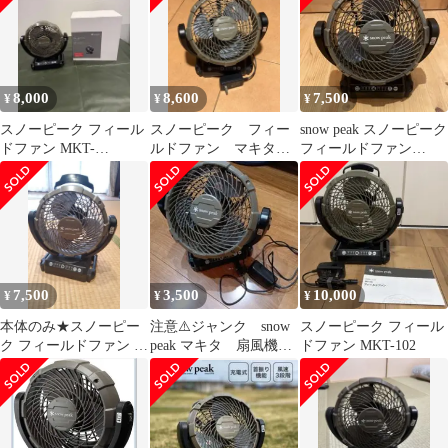
8,000
8,600
7,500
¥
¥
¥
スノーピーク フィール
スノーピーク フィー
snow peak スノーピーク
ドファン MKT-
ルドファン マキタコ
フィールドファン
102★snow peak 扇風機
ラボ 扇風機
MKT-102 マキタ扇風機
7,500
3,500
10,000
¥
¥
¥
本体のみ★スノーピー
注意⚠️ジャンク snow
スノーピーク フィール
ク フィールドファン 扇
peak マキタ 扇風機
ドファン MKT-102
風機 MKT-102 ★マキタ
バッテリなし