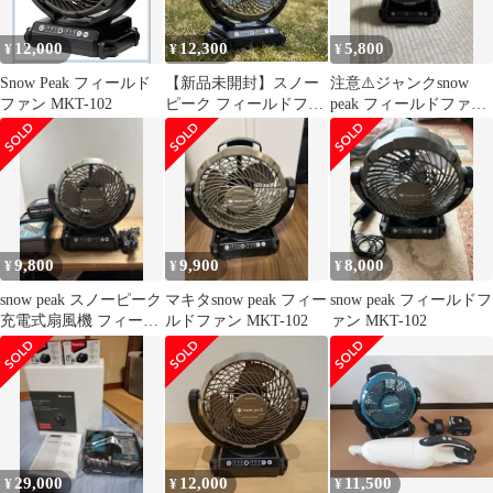
12,000
12,300
5,800
¥
¥
¥
Snow Peak フィールド
【新品未開封】スノー
注意⚠️ジャンクsnow
ファン MKT-102
ピーク フィールドファ
peak フィールドファン
ン MKT-102 扇風機
MKT-102 本体 マキタ
9,800
9,900
8,000
¥
¥
¥
snow peak スノーピーク
マキタsnow peak フィー
snow peak フィールドフ
充電式扇風機 フィール
ルドファン MKT-102
ァン MKT-102
ドファンMKT-102
29,000
12,000
11,500
¥
¥
¥