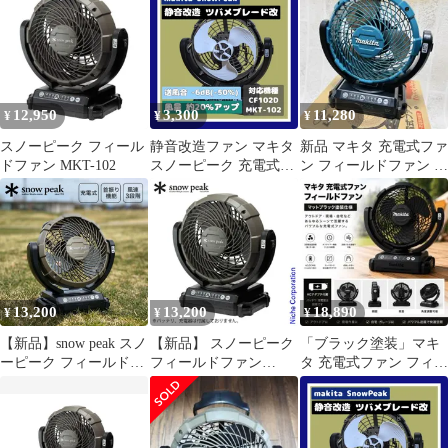
12,950
3,300
11,280
¥
¥
¥
スノーピーク フィール
静音改造ファン マキタ
新品 マキタ 充電式ファ
ドファン MKT-102
スノーピーク 充電式フ
ン フィールドファン 扇
ァン CF102D「ツバメ
風機 サーキュレーター
ブレード改」
8299
13,200
13,200
18,890
¥
¥
¥
【新品】snow peak スノ
【新品】 スノーピーク
「ブラック塗装」マキ
ーピーク フィールドフ
フィールドファン
タ 充電式ファン フィー
ァン
MKT-102 本体のみ 扇風
ルドファン 扇風機 サー
機 アウトドア キャンプ
キュレーター