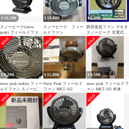
16,500
10,000
6,490
¥
¥
¥
スノーピーク(snow
スノーピーク フィー
静音改造ファン マキタ
peak) フィールドファン
ルドファン
スノーピーク 充電式フ
ファン マキタ 小型 強
ァン CF102D＆CF203D
力 軽量 扇風機 キャン
セット「ツバメブレー
プ 登山 アウトドア 防
ド改」
災 MKT-102 1
9,200
11,000
9,500
¥
¥
¥
snow peak makita フィー
Snow Peak フィールド
snow peak フィールドフ
ルドファン スノーピー
ファン MKT-102
ァン MKT-102 本体
ク マキタ 扇風機