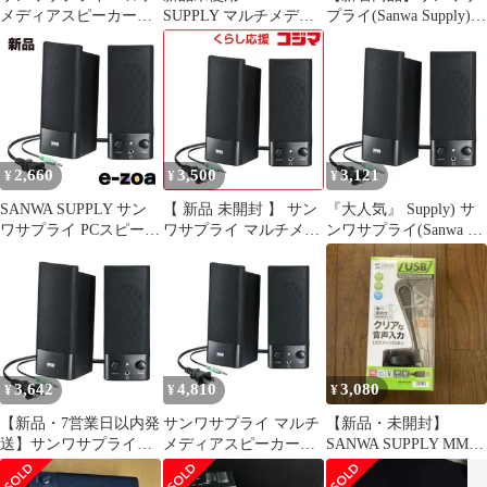
メディアスピーカー
SUPPLY マルチメディ
プライ(Sanwa Supply)
（MM-SPL2N3）
アスピーカー
マルチメディアスピー
カー MM-SPL2N3 黒
2,660
3,500
3,121
¥
¥
¥
SANWA SUPPLY サン
【 新品 未開封 】 サン
『大人気』 Supply) サ
ワサプライ PCスピーカ
ワサプライ マルチメデ
ンワサプライ(Sanwa マ
ー 3.5mm接続 ブラック
ィアスピーカー MM-
ルチメディアスピーカ
AC電源 /2.0ch MM-
SPL2N3 未使用 送料無
ー MM-SPL2N3 黒
SPL2N3 (2530484)
料
3,642
4,810
3,080
¥
¥
¥
【新品・7営業日以内発
サンワサプライ マルチ
【新品・未開封】
送】サンワサプライ
メディアスピーカー
SANWA SUPPLY MM-
MM-SPL2N3 マルチメ
MM-SPL2N3 1セット
MCU03BK
ディアスピーカー