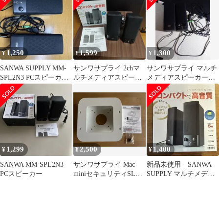
MMSPL2N3【沖縄離島
販売不可】
1,250
1,599
1,300
¥
¥
¥
SANWA SUPPLY MM-
サンワサプライ 2chマ
サンワサプライ マルチ
SPL2N3 PCスピーカー
ルチメディアスピーカ
メディアスピーカー
本体
ー MM-SPL2N3 取扱
MM-SPL2N3 黒 美
説明書付
品！
1,299
2,500
1,400
¥
¥
¥
SANWA MM-SPL2N3
サンワサプライ Mac
新品未使用 SANWA
PCスピーカー
miniセキュリティSLE-
SUPPLY マルチメディ
21SMM
アスピーカー