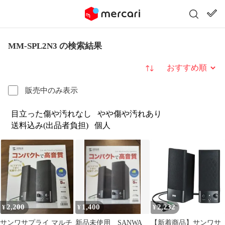
MM-SPL2N3 の検索結果
並び替え
販売中のみ表示
目立った傷や汚れなし
やや傷や汚れあり
送料込み(出品者負担)
個人
2,200
1,400
2,232
¥
¥
¥
サンワサプライ マルチ
新品未使用 SANWA
【新着商品】サンワサ