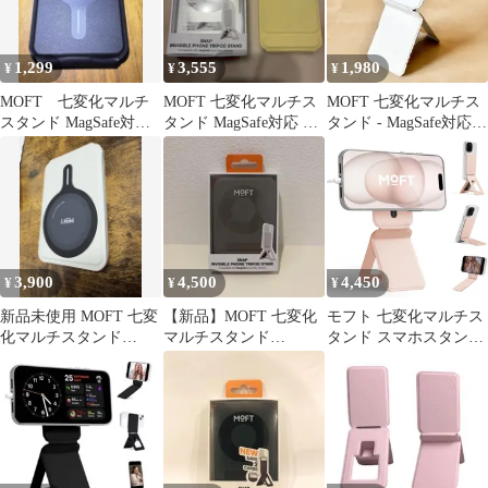
1,299
3,555
1,980
¥
¥
¥
MOFT 七変化マルチ
MOFT 七変化マルチス
MOFT 七変化マルチス
スタンド MagSafe対
タンド MagSafe対応 イ
タンド - MagSafe対応
応 カード入れ付き
エロー
リングなし
3,900
4,500
4,450
¥
¥
¥
新品未使用 MOFT 七変
【新品】MOFT 七変化
モフト 七変化マルチス
化マルチスタンド
マルチスタンド
タンド スマホスタンド
MagSafe対応
MagSafe (トープグレー)
三脚 MagSafe対応 ピー
チピンク