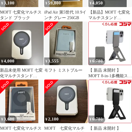
3,100
59,800
4,050
¥
¥
¥
MOFT 七変化マルチス
iPad Air 第5世代 10.9イ
【新品】MOFT 七変化
タンド ブラック
ンチ グレー 256GB
マルチスタンド
MagSafeジェットブラッ
ク
4,000
3,555
6,780
¥
¥
¥
新品未使用 MOFT 七変
モフト ミストブルー
【 新品 未開封 】
化マルチスタンド
MOFT 8-in-1多機能スタ
MagSafe対応 トープ カ
ンド- MagSafe対応 トー
ード
プ MS027W-1-ME-
TPGY 未使用 送料無料
3,600
2,100
6,780
¥
¥
¥
MOFT 七変化マルチス
MOFT 七変化マルチ
【 新品 未開封 】