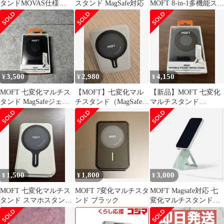
タンドMOVAS仕様
スタンド MagSafe対応
MOFT 8-in-1多機能スタ
MagSafe対応
ンド- MagSafe対応 ジェ
ットブラック MS027W-
1-ME-JTBK 未使用 送
料無料
3,500
2,980
4,150
¥
¥
¥
MOFT 七変化マルチス
【MOFT】七変化マル
【新品】MOFT 七変化
タンド MagSafeジェッ
チスタンド（MagSafe対
マルチスタンド
トブラック
応・カード収納なし）
MagSafe ジェットブラ
ック
1,500
1,800
3,000
¥
¥
¥
MOFT 七変化マルチス
MOFT 7変化マルチスタ
MOFT Magsafe対応 七
タンド スマホスタンド
ンド ブラック
変化マルチスタンド
ミスティグレー
ミントグリーン