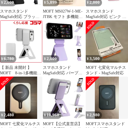
2,000
5,899
2,000
¥
¥
¥
スマホスタンド
MOFT MS027W-1-ME-
スマホスタンド
MagSafe対応 ブラック
JTBK モフト 多機能ス
MagSafe対応 ピンク 新
新品・未使用 七変化マ
タンド
品未使用 七変化マルチ
ルチスタンド
スタンド
6,780
2,000
3,500
¥
¥
¥
【 新品 未開封 】
スマホスタンド
MOFT 七変化マルチス
MOFT 8-in-1多機能ス
MagSafe対応 パープル
タンド - MagSafe対応
タンド MagSafe対応 ミ
新品未使用 七変化マル
スティグレー
チスタンド
MS027W-1-ME-MCGY
2,480
10,960
2,980
¥
¥
¥
MOFT 七変化マルチス
MOFT【公式直営店】
MOFTスマホスタンド