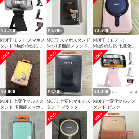
3,700
3,980
2,500
¥
¥
¥
MOFT モフト スマホス
MOFT スマホスタンド
MOFT（モフト）
タンド MagSafe対応 七
8-in-1多機能スタンド
MagSafe対応 七変化マ
変化マルチスタンド 携
カードケース付き ブラ
ルチスタンド（ピーチ
帯スタンド ジェット ブ
ック
ピンク）
ラック
4,000
3,500
4,200
¥
¥
¥
MOFT 七変化マルチス
MOFT 七変化マルチス
MOFT七変化マルチス
タンド 多機能スマホス
タンド ブラック
タンド ピンク
タンド イエロー