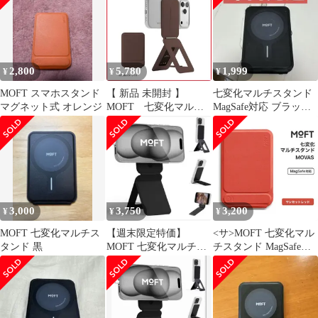
2,800
5,780
1,999
¥
¥
¥
MOFT スマホスタンド
【 新品 未開封 】
七変化マルチスタンド
マグネット式 オレンジ
MOFT 七変化マルチ
MagSafe対応 ブラック
スタンド MagSafe対応
moft
カカオブラウン
MS027-1-ME-BE
3,000
3,750
3,200
¥
¥
¥
MOFT 七変化マルチス
【週末限定特価】
<サ>MOFT 七変化マル
タンド 黒
MOFT 七変化マルチス
チスタンド MagSafe対
タンド MagSafe対応 黒
応 サンセットレッド
リング付
MS027-1-ME-SSRD モ
フト