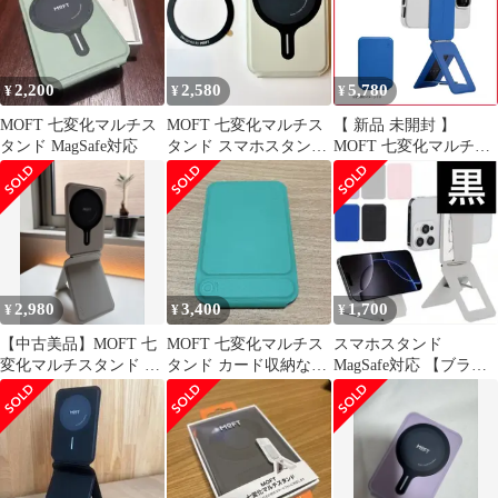
2,200
2,580
5,780
¥
¥
¥
MOFT 七変化マルチス
MOFT 七変化マルチス
【 新品 未開封 】
タンド MagSafe対応
タンド スマホスタンド
MOFT 七変化マルチス
MagSafe対応
タンド MagSafe対応 サ
ファイアブルー MS027-
1-MO-SPBU 未使用 送
料無料
2,980
3,400
1,700
¥
¥
¥
【中古美品】MOFT 七
MOFT 七変化マルチス
スマホスタンド
変化マルチスタンド ミ
タンド カード収納なし
MagSafe対応 【ブラッ
スティグレー (カード
エメラルドグリーン
ク】 七変化マルチスタ
収納なし)
ンド