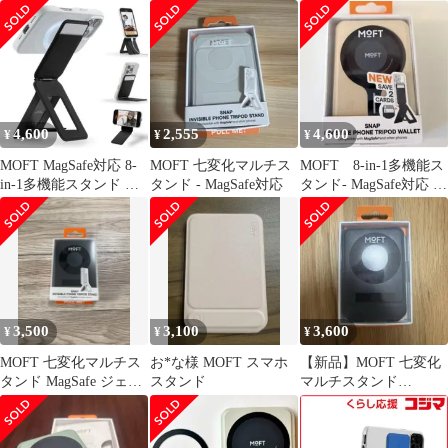
スタンド MagSafe対応
リンイエロー
タンド MagSafe対応 ス
七変化マルチスタンド
モークターコイズ
携帯スタンド iPhone
MS027-1-MO-SFGN 未
17/16/15/14/13/12シリー
使用 送料無料
ズ対応 MOVAS?耐久素
材 薄型・軽量・折りた
たみ式・持ち運び便利
4,600
2,555
4,600
¥
¥
¥
多角度調整・三脚兼用
1
MOFT MagSafe対応 8-
MOFT 七変化マルチス
MOFT 8-in-1多機能ス
in-1多機能スタンド ス
タンド - MagSafe対応
タンド- MagSafe対応 デ
マホスタンド
ザートゴールド
3,500
3,100
3,600
¥
¥
¥
MOFT 七変化マルチス
お*な様 MOFT スマホ
【新品】MOFT 七変化
タンド MagSafe ジェッ
スタンド
マルチスタンド
トブラック
MagSafe (ジェットブラ
ック)