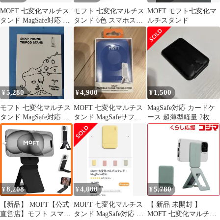
MOFT 七変化マルチス
モフト 七変化マルチス
MOFT モフト七変化マ
タンド MagSafe対応 ジ
タンド 6色 スマホスタ
ルチスタンド
ェットブラック
ンド 三脚 MagSafe対応
5,280
4,900
1,500
¥
¥
¥
モフト 七変化マルチス
MOFT 七変化マルチス
MagSafe対応 カードケ
タンド MagSafe対応 ス
タンド MagSafeサファ
ース 超薄型軽量 2枚収
マホスタンド シャンテ
イアブルー
納可能 折りたたみ式
ル・マーティン コラボ
限定モデル iPhone17 16
15 14 13 12 シリーズ対
応 MOVAS™ヴィーガ
ンレザー 携帯スタンド
薄型 軽量 折りたたみ式
8,208
4,000
5,780
¥
¥
¥
【新品】 MOFT【公式
MOFT 七変化マルチス
【 新品 未開封 】
直営店】モフト スマホ
タンド MagSafe対応 プ
MOFT 七変化マルチス