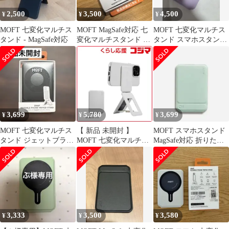
2,500
3,500
4,500
¥
¥
¥
MOFT 七変化マルチス
MOFT MagSafe対応 七
MOFT 七変化マルチス
タンド - MagSafe対応
変化マルチスタンド ト
タンド スマホスタンド
ープ
ユミコアボディ
3,699
5,780
3,699
¥
¥
¥
MOFT 七変化マルチス
【 新品 未開封 】
MOFT スマホスタンド
タンド ジェットブラッ
MOFT 七変化マルチス
MagSafe対応 折りたた
クiPhone Magsafe
タンド MagSafe対応 ミ
み式
スティグレー MS027-1-
MO-MCGY 未使用 送料
無料
3,333
3,500
3,580
¥
¥
¥