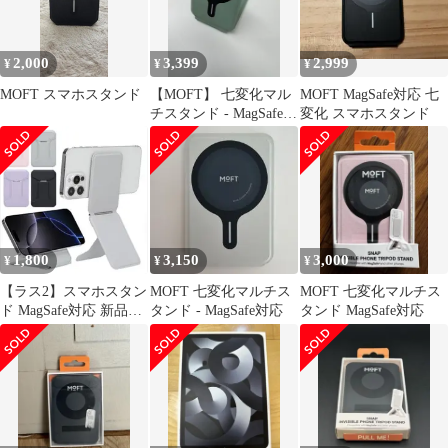
ズ対応 MOVAS?耐久素
材 薄型・軽量・折りた
たみ式・持ち運び便利
2,000
3,399
2,999
¥
¥
¥
多角度調整・三脚兼
用・強力なMae
MOFT スマホスタンド
【MOFT】 七変化マル
MOFT MagSafe対応 七
チスタンド - MagSafe対
変化 スマホスタンド
応スモークターコイズ
1,800
3,150
3,000
¥
¥
¥
【ラス2】スマホスタン
MOFT 七変化マルチス
MOFT 七変化マルチス
ド MagSafe対応 新品未
タンド - MagSafe対応
タンド MagSafe対応
使用 マルチスタンド