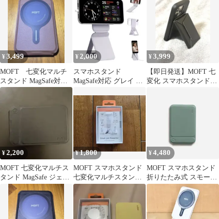
び ホワイト
3,499
2,000
3,999
¥
¥
¥
MOFT 七変化マルチ
スマホスタンド
【即日発送】MOFT 七
スタンド MagSafe対
MagSafe対応 グレイ 新
変化 スマホスタンド
応 カード入れ付 カ
品・未使用 七変化マル
MagSafe対応 ブラック
カオブラウン
チスタンド
2,200
1,800
4,480
¥
¥
¥
MOFT 七変化マルチス
MOFT スマホスタンド
MOFT スマホスタンド
タンド MagSafe ジェッ
七変化マルチスタンド
折りたたみ式 スモーク
トブラック
カード収納なし 【最終
ターコイズ
価格】