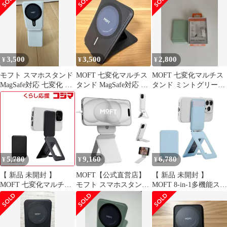
ー
3,500
3,500
2,800
¥
¥
¥
モフト スマホスタンド
MOFT 七変化マルチス
MOFT 七変化マルチス
MagSafe対応 七変化 マ
タンド MagSafe対応 ジ
タンド ミントグリーン
ルチスタンド 美品！
ェットブラック
MagSafe対応 美品
5,780
9,160
6,780
¥
¥
¥
【 新品 未開封 】
MOFT【公式直営店】
【 新品 未開封 】
MOFT 七変化マルチス
モフト スマホスタンド
MOFT 8-in-1多機能スタ
タンド MagSafe対応 ジ
MagSafe対応 七変化マ
ンド- MagSafe対応 ミス
ェットブラック MS027-
ルチスタンド 携帯スタ
トブルー
1-MO-JTBK 未使用 送
ンド iPhone
MS027W1MESMBU1 未
料無料
17/16/15/14/13/12シリー
使用 送料無料