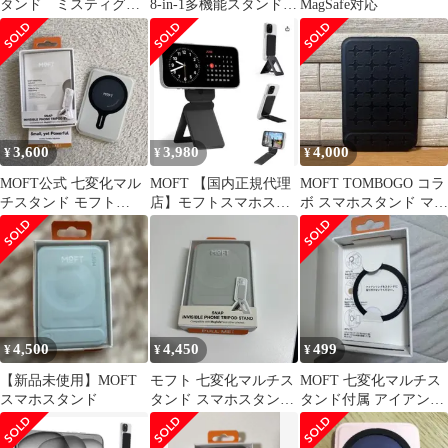
タンド ミスティグレ
8-in-1多機能スタンド
MagSafe対応
ー
MagSafe対応 iPhone
17/16/15/14/13シリーズ
対応 カード収納 |
NFC・Suica・タッチ決
済対応, 強力マグネッ
ト・全機種対応 , 薄
型・軽量, 折りたたみ
3,600
3,980
4,000
¥
¥
¥
式, アイアンリングmt
MOFT公式 七変化マル
MOFT 【国内正規代理
MOFT TOMBOGO コラ
チスタンド モフト
店】モフトスマホスタ
ボ スマホスタンド マグ
MOVAS™素材 iPhone
ンド
ネット式
三脚
4,500
4,450
499
¥
¥
¥
【新品未使用】MOFT
モフト 七変化マルチス
MOFT 七変化マルチス
スマホスタンド
タンド スマホスタンド
タンド付属 アイアンリ
三脚 MagSafe対応 ミス
ング
ティーグレー