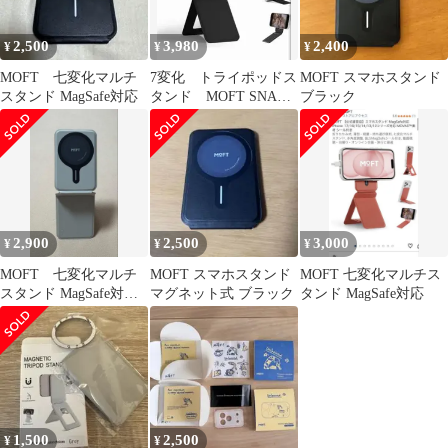
2,500
3,980
2,400
¥
¥
¥
MOFT 七変化マルチ
7変化 トライポッドス
MOFT スマホスタンド
スタンド MagSafe対応
タンド MOFT SNAP
ブラック
TRIPOD STAND
2,900
2,500
3,000
¥
¥
¥
MOFT 七変化マルチ
MOFT スマホスタンド
MOFT 七変化マルチス
スタンド MagSafe対
マグネット式 ブラック
タンド MagSafe対応
応 ミスティグレー
1,500
2,500
¥
¥