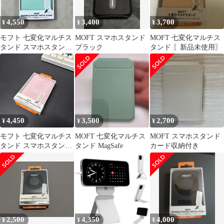
4,550
3,400
3,700
¥
¥
¥
モフト 七変化マルチス
MOFT スマホスタンド
MOFT 七変化マルチス
タンド スマホスタンド
ブラック
タンド 〖新品未使用〗
三脚 MagSafe対応 ミン
トグリーン
4,450
3,500
2,700
¥
¥
¥
モフト 七変化マルチス
MOFT 七変化マルチス
MOFT スマホスタンド
タンド スマホスタンド
タンド MagSafe
カード収納付き
三脚 MagSafe対応 サク
ラピンク
2,500
4,350
4,000
¥
¥
¥