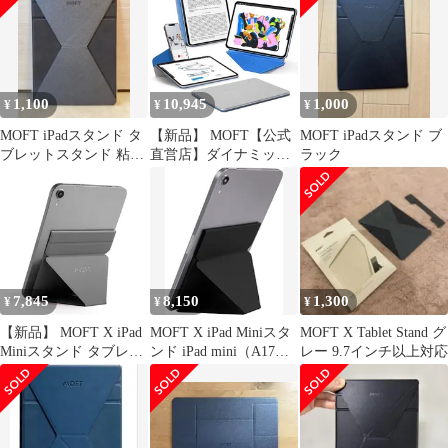
送料無料
1,100
10,945
1,000
¥
¥
¥
MOFT iPadスタンド タ
【新品】 MOFT【公式
MOFT iPadスタンド ブ
ブレットスタンド 粘着
直営店】ダイナミック
ラック
式
フォリオ iPad Pro 11イ
ンチ ケース（M5/M4、
2025/2024）対応 タブレ
ットケース 多角度調整
横置＆縦置 磁気吸着 タ
ブレットスタンド iPad
スタンド 超軽量 薄型
7,845
8,150
1,300
¥
¥
¥
折りたたみ 持ち運びや
1
【新品】 MOFT X iPad
MOFT X iPad Miniスタ
MOFT X Tablet Stand グ
Miniスタンド タブレッ
ンド iPad mini（A17
レー 9.7インチ以上対応
トスタンド iPad mini6
Pro）タブレットスタン
対応 7.9~9.7インチ対応
ド (2024年) 超薄型 多角
【リニューアル版】 極
度調整 [アップグレー
薄 超軽量 折りたたみ
ド版/マグネット式] ミ
角度調整可能 収納便利
ニ6 (2021年)対応 7.9イ