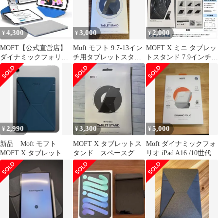
4,300
3,000
2,000
¥
¥
¥
MOFT【公式直営店】
Moft モフト 9.7-13イン
MOFT X ミニ タブレッ
ダイナミックフォリオ
チ用タブレットスタン
トスタンド 7.9インチ以
iPad mini7 ケース
ド MS009M-1-BU
下対応 超薄型
2,990
3,300
5,000
¥
¥
¥
新品 Moft モフト
MOFT X タブレットス
Moft ダイナミックフォ
MOFT X タブレットス
タンド スペースグレ
リオ iPad A16 /10世代
タンドミニワンダーラ
イ
ストブルー