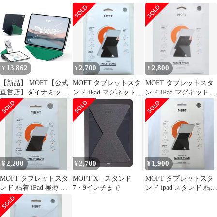
レー iPad対応 薄型 新
mini マグネット ミニ
軽量 7.9～9.7インチ
品
13,862
2,700
2,800
¥
¥
¥
【新品】 MOFT【公式
MOFT タブレットスタ
MOFT タブレットスタ
直営店】ダイナミック
ンド iPad マグネット式
ンド iPad マグネット式
フォリオ iPad Pro 12.9
9.7インチ以上 グレー
9.7インチ以上 ブラック
ケース（第6/5/4世代、
2020-2022）iPadカバー
多角度調整 横置＆縦置
iPadスタンド 強力マグ
ネット 軽量 極薄 タブ
レットケース 1
2,200
2,700
1,900
¥
¥
¥
MOFT タブレットスタ
MOFT X - スタンド
MOFT タブレットスタ
ンド 粘着 iPad 極薄 超
7・9インチまで
ンド ipad スタンド 粘着
軽量 7.9～9.7インチ
式 超薄型 2Way