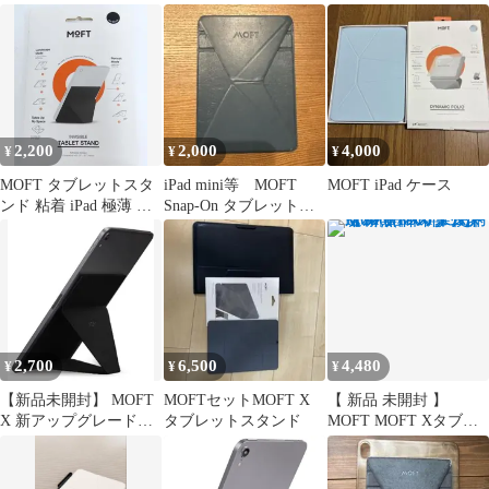
ンチ OR Larger タブ
レー MS008 新品 7.9
レットスタンド (ナイ
トブラック）
2,200
2,000
4,000
¥
¥
¥
MOFT タブレットスタ
iPad mini等 MOFT
MOFT iPad ケース
ンド 粘着 iPad 極薄 超
Snap-On タブレットス
軽量 7.9～9.7インチ
タンド
2,700
6,500
4,480
¥
¥
¥
【新品未開封】 MOFT
MOFTセットMOFT X
【 新品 未開封 】
X 新アップグレード版
タブレットスタンド
MOFT MOFT Xタブレ
iPad タブレット スタン
ットスタンド
ド 9.7～12.9インチ ナ
MS0091BK 未使用 送料
イトブラック
無料