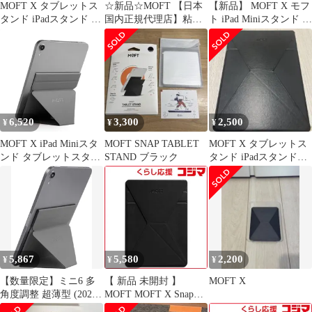
MOFT X タブレットス
☆新品☆MOFT 【日本
【新品】 MOFT X モフ
タンド iPadスタンド マ
国内正規代理店】粘着
ト iPad Miniスタンド タ
グネット式 [日本国内
式 超薄型 MOFT X iPad
ブレット 粘着式 ミニ
正規代理店] 9.7イン
スタンド ipad pro/air タ
スタンド [日本国内正
チ/10.2インチ/10.5イン
ブレットスタンドに対
規代理店] iPad mini7
チ/12.9インチに対応 極
応 多角度調整 携帯便利
(A17 Pro) (2024年)/ミニ
薄 超軽量 折りたたみ
9.7インチ/10.2イン
6 (2021年)対応 7.9~9.7
角度調整可能 収納便利
チ/10.5インチ/12.9イン
インチ対応 薄型 超軽量
持ち運び便利 (ブラッ
チに対応 折り畳み式
折りたたみ 1
6,520
3,300
2,500
¥
¥
¥
ク)as
7c983ef2
MOFT X iPad Miniスタ
MOFT SNAP TABLET
MOFT X タブレットス
ンド タブレットスタン
STAND ブラック
タンド iPadスタンド
ド iPad mini6対応
土日限定値下げ
7.9~9.7インチ対応 【リ
ニューアル版】 極薄 超
軽量 折りたたみ 角度調
整可能 収納便利 持ち運
び便利（グレー）
5,867
5,580
2,200
¥
¥
¥
【数量限定】ミニ6 多
【 新品 未開封 】
MOFT X
角度調整 超薄型 (2021
MOFT MOFT X Snapタ
年)対応 (2024年) 7.9イ
ブレットスタンド