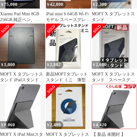
75,000
42,800
2,300
¥
¥
¥
Xiaomi Pad Mini 8GB
iPad mini 6 64GB Wi-Fi
MOFT X タブレットス
256GB 純正ペン、
モデル スペースグレイ
タンド
Moft、ケース付
付属品完備
1,000
2,887
2,600
¥
¥
¥
MOFT X タブレットス
新品MOFTタブレット
MOFT X タブレットス
タンド iPadスタンド マ
スタンド ミニ 薄型調
タンド スペースグレ
グネット式
整可能MS008-M-GRY
イ
8,060
2,499
4,420
¥
¥
¥
MOFT X iPad Miniスタ
MOFT X タブレットス
【 新品 未開封 】