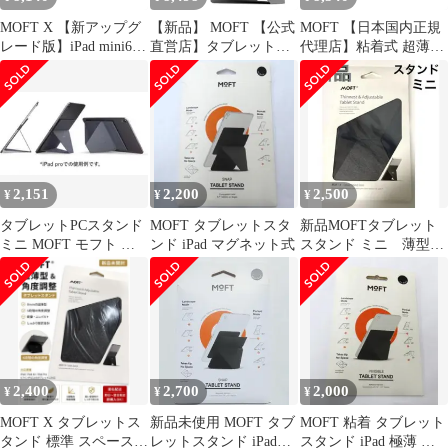
MOFT X 【新アップグ
【新品】 MOFT 【公式
MOFT 【日本国内正規
レード版】iPad mini6
直営店】タブレットス
代理店】粘着式 超薄型
(2021)サイズ 7.9~9.7in
タンド 7.9-9.7インチ マ
MOFT X iPadスタンド
タブレットスタンド
グネット式 角度調整 極
ipad pro/air タブレット
iPad Pro Mini 2021 2022
薄 超軽量 折りたたみ
スタンドに対応 多角度
7.9~9.7インチ 対応
iPad Mini対応 持ち運び
調整 携帯便利 9.7イン
(7.9?9.7インチ, クール
便利 1
チ/10.2インチ/10.5イン
グレー)ts e25fbc43
チ/12.9インチに対応 折
り畳み式 コンパク
2,151
2,200
2,500
¥
¥
¥
48c119f1
タブレットPCスタンド
MOFT タブレットスタ
新品MOFTタブレット
ミニ MOFT モフト グ
ンド iPad マグネット式
スタンド ミニ 薄型調
レー MS008 新品 7.9
整可能MS008-M-GRY
2,400
2,700
2,000
¥
¥
¥
MOFT X タブレットス
新品未使用 MOFT タブ
MOFT 粘着 タブレット
タンド 標準 スペースグ
レットスタンド iPad
スタンド iPad 極薄 超