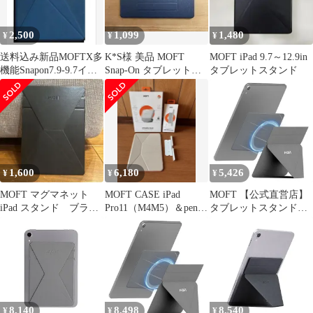
持ち運び便利（グレ
ンチ~9.7インチに対応
ー） 0
軽量 折り畳み式 コンパ
2,500
1,099
1,480
¥
¥
¥
ts
送料込み新品MOFTX多
K*S様 美品 MOFT
MOFT iPad 9.7～12.9in
機能Snapon7.9-9.7イン
Snap-On タブレットス
タブレットスタンド
チ用タブレットスタン
タンド iPad12.9対
ド
1,600
6,180
5,426
¥
¥
¥
MOFT マグマネット
MOFT CASE iPad
MOFT 【公式直営店】
iPad スタンド ブラッ
Pro11（M4M5）＆pencil
タブレットスタンド
ク
holder
7.9-9.7インチ マグネッ
ト式 角度調整 極薄 超
軽量 折りたたみ iPad
Mini対応 持ち運び便利
8,140
8,498
8,540
¥
¥
¥