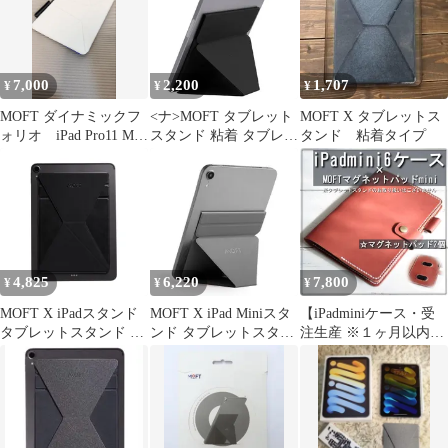
7,000
2,200
1,707
¥
¥
¥
MOFT ダイナミックフ
<ナ>MOFT タブレット
MOFT X タブレットス
ォリオ iPad Pro11 M4
スタンド 粘着 タブレッ
タンド 粘着タイプ
ケース ペンホルダー
トホルダー 角度調整可
付
能 折りたたみ式 iPad
Mini 7.9インチ対応
4,825
6,220
7,800
¥
¥
¥
MOFT X iPadスタンド
MOFT X iPad Miniスタ
【iPadminiケース・受
タブレットスタンド 粘
ンド タブレットスタン
注生産 ※１ヶ月以内に
着式 超薄型【日本国内
ド iPad mini6対応
製作発送※】MOFTマ
正規代理店】 9.7イン
7.9~9.7インチ対応 【リ
グパッドmini埋め込み
チ/10.2インチ/10.5イン
ニューアル版】 極薄 超
式 ※マグパッド2個
チ/12.9インチに対応
軽量 折りたたみ 角度調
※MOFT X タブレット
iPad Air 第5世代(2022年
整可能 収納便利 持ち運
スタンド別売り ☆
発売)に対応 折り畳み
び便利（グレー）ym
本革 イタリアンレザ