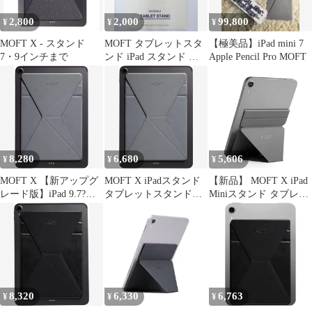
式 コンパクト収納（ブ
d9ac0e0a
ー ブルガロ
2,800
2,000
99,800
¥
¥
¥
ラック）
BLUGARO
MOFT X - スタンド
MOFT タブレットスタ
【極美品】iPad mini 7
7・9インチまで
ンド iPad スタンド 粘
Apple Pencil Pro MOFT
着式 超薄型 2Way
8,280
6,680
5,606
¥
¥
¥
MOFT X 【新アップグ
MOFT X iPadスタンド
【新品】 MOFT X iPad
レード版】iPad 9.7?
タブレットスタンド
Miniスタンド タブレッ
12.9in タブレットスタ
[アップグレード版/マ
トスタンド iPad mini6
ンド iPad Pro 2021 2022
グネット式] 9.7イン
対応 7.9~9.7インチ対応
9.7?12.9インチ 対応
チ/10.2インチ/10.5イン
【リニューアル版】 極
(9.7?12.9インチ, クール
チ/12.9インチに対応 極
薄 超軽量 折りたたみ
グレー)ts
薄 超軽量 折りたたみ
角度調整可能 収納便利
角度調整可能 収納便利
持ち運び便利（グレ
持ち運び便利 (グレー)
ー） 1
8,320
6,330
6,763
¥
¥
¥