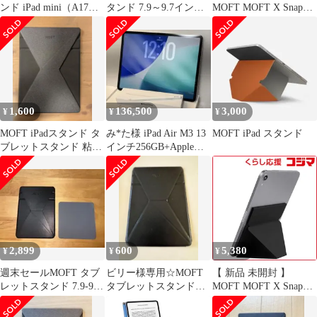
ンド iPad mini（A17
タンド 7.9～9.7インチ
MOFT MOFT X Snapタ
Pro）タブレットスタン
ワンダーラストブルー
ブレットスタンド・ミ
ド (2024年) 超薄型 多角
ニ MS008M1GY 未使用
度調整 [アップグレー
送料無料
ド版/マグネット式] ミ
ニ6 (2021年)対応 7.9イ
ンチ~9.7インチに対応
軽量 折り畳み式 コンパ
1,600
136,500
3,000
¥
¥
¥
as
MOFT iPadスタンド タ
み*た様 iPad Air M3 13
MOFT iPad スタンド
ブレットスタンド 粘着
インチ256GB+Apple
式
Pencil
2,899
600
5,380
¥
¥
¥
週末セールMOFT タブ
ビリー様専用☆MOFT
【 新品 未開封 】
レットスタンド 7.9-9.7
タブレットスタンド
MOFT MOFT X Snapタ
インチ ブラック
（iPad mini用）粘着
ブレットスタンド・ミ
ニ MS008M1BK 未使用