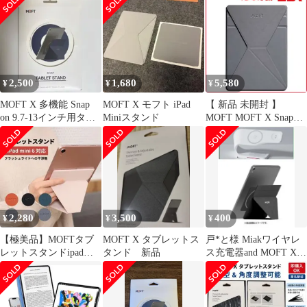
ンチ~9.7インチに対応
MS009M1BK 未使用 送
Pro）タブレットスタン
料無料
ド mini（A17 軽量 iPad
折り畳み式 iPad Miniス
タンド コンパクト収納
X (グレー) MOFT
2,500
1,680
5,580
¥
¥
¥
MOFT X 多機能 Snap
MOFT X モフト iPad
【 新品 未開封 】
on 9.7-13インチ用タブ
Miniスタンド
MOFT MOFT X Snapタ
レットスタンド
ブレットスタンド
MS009M1GY 未使用 送
料無料
2,280
3,500
400
¥
¥
¥
【極美品】MOFTタブ
MOFT X タブレットス
戸*と様 Miakワイヤレ
レットスタンドipad
タンド 新品
ス充電器and MOFT X
mini専用
タブレットスタンド