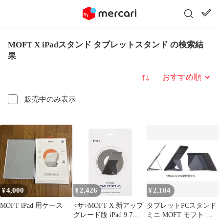
MOFT X iPadスタンド タブレットスタンド の検索結
果
並び替え
販売中のみ表示
4,000
2,426
2,104
¥
¥
¥
MOFT iPad 用ケース
<サ>MOFT X 新アップ
タブレットPCスタンド
グレード版 iPad 9.7イ
ミニ MOFT モフト グ