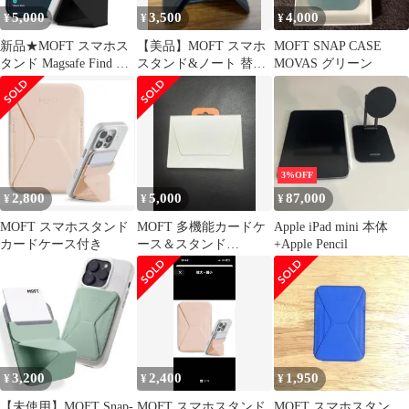
持ち歩き便利mt
5,000
3,500
4,000
¥
¥
¥
49cc98fd
新品★MOFT スマホス
【美品】MOFT スマホ
MOFT SNAP CASE
タンド Magsafe Find My
スタンド&ノート 替え
MOVAS グリーン
対応 ブラック
ノート付 ブラック
3%OFF
2,800
5,000
87,000
¥
¥
¥
MOFT スマホスタンド
MOFT 多機能カードケ
Apple iPad mini 本体
カードケース付き
ース＆スタンド
+Apple Pencil
MagSafe対応 ミスティ
グレー
3,200
2,400
1,950
¥
¥
¥
【未使用】MOFT Snap-
MOFT スマホスタンド
MOFT スマホスタン