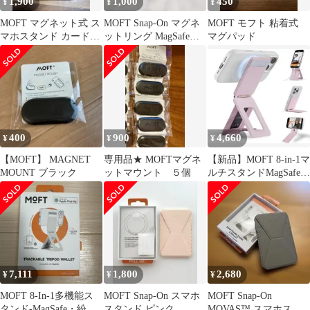
1,900
1,000
450
¥
¥
¥
MOFT マグネット式 ス
MOFT Snap-On マグネ
MOFT モフト 粘着式
マホスタンド カードケ
ットリング MagSafe製
マグパッド
ース ブラック
品対応
400
900
4,660
¥
¥
¥
【MOFT】 MAGNET
専用品★ MOFTマグネ
【新品】MOFT 8-in-1マ
MOUNT ブラック
ットマウント ５個
ルチスタンドMagSafe対
応サクラピンク
7,111
1,800
2,680
¥
¥
¥
MOFT 8-In-1多機能ス
MOFT Snap-On スマホ
MOFT Snap-On
タンド-MagSafe・紛失
スタンド ピンク
MOVAS™︎ スマホスタ