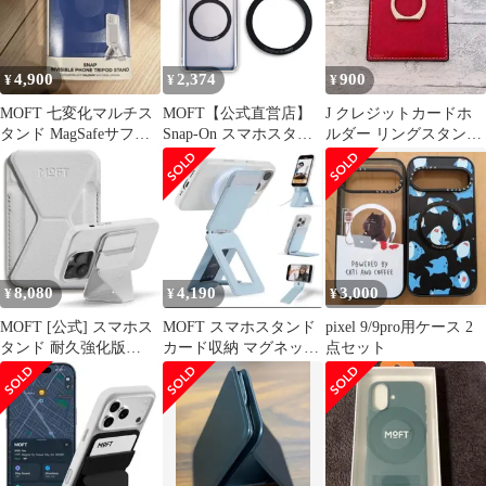
16/15/14/13/12シリーズ
対応 ノートパッド付け
全機種対応 軽量 折りた
たみ アイアンリング付
4,900
2,374
900
¥
¥
¥
き MOVAS™素材
MOFT 七変化マルチス
MOFT【公式直営店】
J クレジットカードホ
タンド MagSafeサファ
Snap-On スマホスタン
ルダー リングスタンド
イアブルー
ド マグネットリング
自己粘着 お財布
MagSafe対応 強力マグ
赤 マグネット
ネット 粘着式 スマホケ
ース用
8,080
4,190
3,000
¥
¥
¥
MOFT [公式] スマホス
MOFT スマホスタンド
pixel 9/9pro用ケース 2
タンド 耐久強化版
カード収納 マグネット
点セット
MagSafe対応 カードケ
式
ース MOVAS? iPhone 15
Pro
Max/Pro/Plus/15/14/13/1
2シリーズ対応 磁力強
化 カード収納 薄型軽量