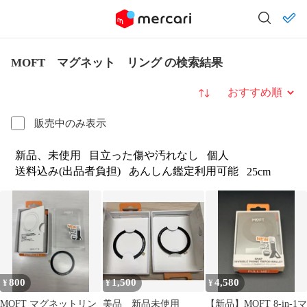
MOFT マグネット リング の検索結果
並び替え
販売中のみ表示
新品、未使用
目立った傷や汚れなし
個人
送料込み(出品者負担)
あんしん鑑定利用可能
25cm
800
1,500
4,580
¥
¥
¥
MOFT マグネットリン
美品 新品未使用
【新品】MOFT 8-in-1マ