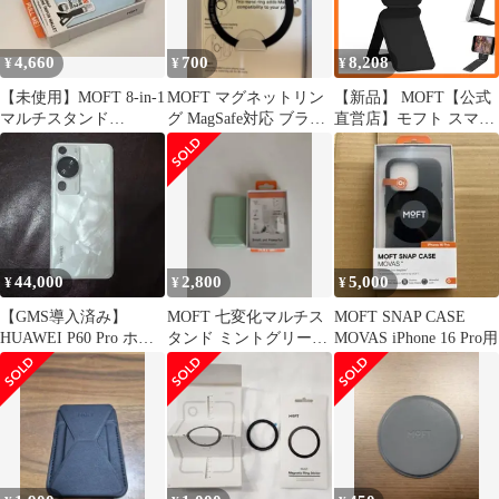
4,660
700
8,208
¥
¥
¥
【未使用】MOFT 8-in-1
MOFT マグネットリン
【新品】 MOFT【公式
マルチスタンド
グ MagSafe対応 ブラッ
直営店】モフト スマホ
MagSafe ミストブルー
ク
スタンド MagSafe対応
七変化マルチスタンド
携帯スタンド iPhone
17/16/15/14/13/12シリー
ズ対応 MOVAS?耐久素
材 薄型・軽量・折りた
たみ式・持ち運び便利
44,000
2,800
5,000
¥
¥
¥
多角度調整・三脚兼用
1
【GMS導入済み】
MOFT 七変化マルチス
MOFT SNAP CASE
HUAWEI P60 Pro ホワ
タンド ミントグリーン
MOVAS iPhone 16 Pro用
イト12GB/256GB
MagSafe対応 美品