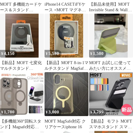
MOFT 多機能カードケ
iPhone14 CASETiFYケ
【新品未使用】MOFT
ース＆スタンド
ース +MOFT マグネッ
Invisible Stand & Wallet
MagSafe対応 ミスティ
トリング
グレー
グレー
4,150
5,580
1,500
¥
¥
¥
【新品】MOFT 七変化
【新品】MOFT 8-in-1マ
MOFT お試しに使って
マルチスタンド
ルチスタンド MagSafe
みたい方にオススメ商
MagSafe ジェットブラ
対応 トープ
品
ック
1,780
3,000
3,799
¥
¥
¥
【多機能360°回転スタ
MOFT MagSafe対応 ク
【新品】 モフト MOFT
ンド】Magsafe対応
リアケースiphone 16
スマホスタンド スマホ
iPhone17e/16eケース
ウォレット スナップオ