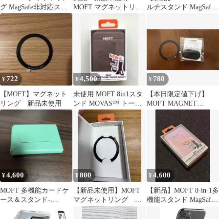
グ MagSafe非対応スマ
MOFT マグネットリン
ルチスタンド MagSafe
ホ用
グ 2つセット
トープ
722
4,500
780
¥
¥
¥
【MOFT】マグネット
未使用 MOFT 8in1スタ
【本日限定値下げ】
リング 新品未使用
ンド MOVAS™ トープ
MOFT MAGNET
カードケース付
MOUNT マグネットマ
ウント
4,600
800
4,600
¥
¥
¥
MOFT 多機能カードケ
【新品未使用】MOFT
【新品】MOFT 8-in-1多
ース＆スタンド-
マグネットリング モ
機能スタンド MagSafe
MagSafe対応 エメラル
フト アイアンリング
サクラピンク
ドグリーン