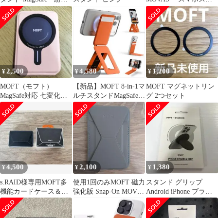
防止 ミスティグレー
ンド トープ
2,500
4,580
1,200
¥
¥
¥
MOFT（モフト）
【新品】MOFT 8-in-1マ
MOFT マグネットリン
MagSafe対応 七変化マ
ルチスタンドMagSafe対
グ 2つセット
ルチスタンド（ピーチ
応サンライズオレンジ
ピンク）
4,500
2,100
1,380
¥
¥
¥
s.RAID様専用MOFT多
使用1回のみMOFT 磁力
スタンド グリップ
機能カードケース＆ス
強化版 Snap-On MOVAS
Android iPhone ブラッ
タンド付き（ジェット
素材 トープ
ク スマホスタンド 新品
ブラック）