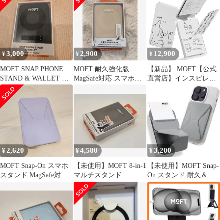
iPhone 16 iPhone 15
iPhone14 iPhone13
iPhone12 MagSafe対応
傷や汚れに強い マグネ
ット カードケース 最大
2枚収納 iPh
3,000
2,900
12,900
¥
¥
¥
MOFT SNAP PHONE
MOFT 耐久強化版
【新品】 MOFT【公式
STAND & WALLET ブ
MagSafe対応 スマホス
直営店】インスピレー
ラック
タンド デザートゴール
ションノート ミニ手帳
ド
ミニノート MagSafe対
応 iPhone 16/15/14/13/12
シリーズ対応 折りたた
みボールペン 全機種対
応 軽量 アイアンリング
付き MOVAS?素材 手書
2,620
4,580
3,200
¥
¥
¥
き/記録/リマイン 1
MOFT Snap-On スマホ
【未使用】MOFT 8-in-1
【未使用】MOFT Snap-
スタンド MagSafe対応
マルチスタンド
On スタンド 耐久＆磁
紫
MagSafe トープ
力強化版ストーングレ
ー