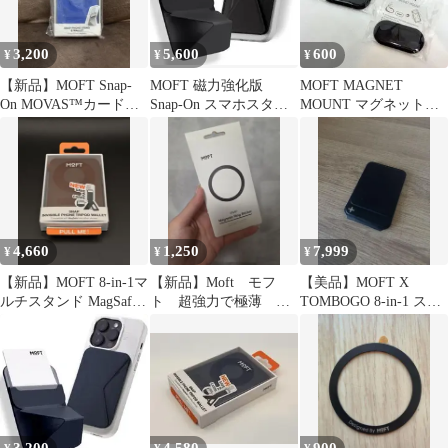
3,200
5,600
600
¥
¥
¥
【新品】MOFT Snap-
MOFT 磁力強化版
MOFT MAGNET
On MOVAS™カードケ
Snap-On スマホスタン
MOUNT マグネットマ
ース(サファイアブル
ド
ウント 2個セット
ー)
4,660
1,250
7,999
¥
¥
¥
【新品】MOFT 8-in-1マ
【新品】Moft モフ
【美品】MOFT X
ルチスタンド MagSafe
ト 超強力で極薄 ス
TOMBOGO 8-in-1 スタ
カカオブラウン
マホ用 マグネットリ
ンド MagSafe対応
ング