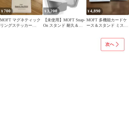
グリーン
700
3,200
4,890
¥
¥
¥
MOFT マグネティック
【未使用】MOFT Snap-
MOFT 多機能カードケ
リングステッカー
On スタンド 耐久＆磁
ース＆スタンド ミステ
MagSafe非対応スマホ用
力強化版ミスティグレ
ィグレー
ー
次へ