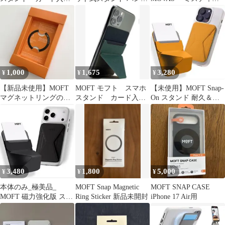
れ 定期入れ マグネ
ーリング
レー カードケース付
ット
1,000
1,675
3,280
¥
¥
¥
【新品未使用】MOFT
MOFT モフト スマホ
【未使用】MOFT Snap-
マグネットリングのみ
スタンド カード入
On スタンド 耐久＆磁
ブラック モフト
れ 定期入れ スキミ
力強化版イエロー
ング 横置き よこ
3,480
1,800
5,000
¥
¥
¥
本体のみ_極美品_
MOFT Snap Magnetic
MOFT SNAP CASE
MOFT 磁力強化版 スマ
Ring Sticker 新品未開封
iPhone 17 Air用
ホスタンド MagSafe対
応