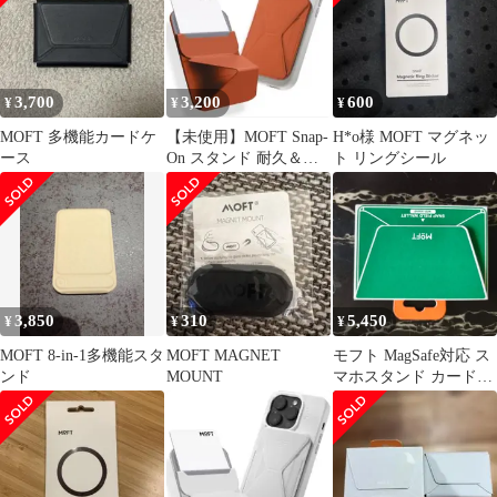
3,700
3,200
600
¥
¥
¥
MOFT 多機能カードケ
【未使用】MOFT Snap-
H*o様 MOFT マグネッ
ース
On スタンド 耐久＆磁
ト リングシール
力強化版サンライズオ
レンジ
3,850
310
5,450
¥
¥
¥
MOFT 8-in-1多機能スタ
MOFT MAGNET
モフト MagSafe対応 ス
ンド
MOUNT
マホスタンド カードケ
ース 運転免許証・クレ
ジットカード収納 縦横
スタンド機能 iPhone対
応 超薄型 磁気干渉防止
シート不要 エメラルド