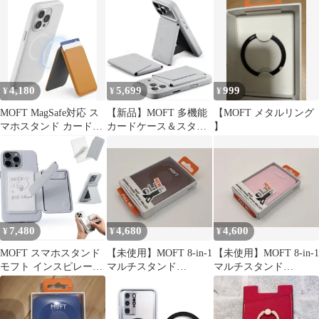
iPhoneケース スマホケ
ンフォンスタンド & ウ
ース マット クリア カ
ォレット MOVAS
バー リング付き おしゃ
MS007MP-1-MO Snap-
れ かわいい 韓国
on Phone Stand & Wallet
MOV カラー3 [MFT-92]
4,180
5,699
999
¥
¥
¥
MOFT MagSafe対応 ス
【新品】MOFT 多機能
【MOFT メタルリング
マホスタンド カードケ
カードケース＆スタン
】
ース
ド ミスティグレー
（スタンド付き）
7,480
4,680
4,600
¥
¥
¥
MOFT スマホスタンド
【未使用】MOFT 8-in-1
【未使用】MOFT 8-in-1
モフト インスピレーシ
マルチスタンド
マルチスタンド
ョンスタンド&ノート
MagSafe カカオブラウ
MagSafe サクラピンク
折りたたみボールペン
ン
MagSafe対応 iPhone