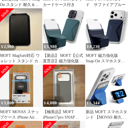
On スタンド 耐久＆磁
カードケース付き
ド サファイアブルー
力強化版スモークター
コイズ
2,900
5,980
8,230
¥
¥
¥
MOFT MagSafe対応 ウ
【新品】 MOFT【公式
MOFT 磁力強化版
ォレット スタンド カー
直営店】磁力強化版
Snap-On スマホスタン
ドケース ブラック
Snap-On スマホスタン
ド iPhone
ド iPhone
17/16/15/14/13/12シリー
17/16/15/14/13/12シリー
ズ対応 カードケース
ズ対応 カードケース
MagSafe対応 マグネッ
MagSafe対応 マグネッ
ト カード収納 ウォレッ
ト カード収納 ウォレッ
トスタンド スマホグリ
トスタンド スマホグリ
ップ 薄型軽量 折り畳み
3,000
4,000
6,344
¥
¥
¥
ップ 薄型軽量 折り畳み
式 持ち歩き便 831eff2a
式 持 1
MOFT MOVAS スナッ
【極美品】MOFT
新品 MOFT スマホスタ
プケース iPhone Air用
iPhone17pro SNAP
ンド 【MOVAS 耐久&
MagSafe
CASE MOVAS
磁力強化版】 Snap-On