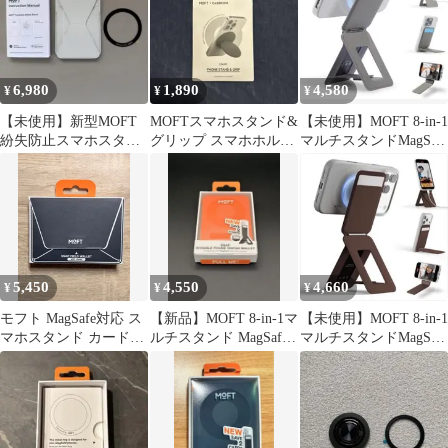
6,980
1,890
4,580
¥
¥
¥
【未使用】新型MOFT
MOFTスマホスタンド&
【未使用】MOFT 8-in-1
紛失防止スマホスタン
グリップ スマホホルダ
マルチスタンドMagSafe
ド
ー MagSafe対応 ブラ
対応トープ
ック
5,450
4,550
4,660
¥
¥
¥
モフト MagSafe対応 ス
【新品】MOFT 8-in-1マ
【未使用】MOFT 8-in-1
マホスタンド カードケ
ルチスタンド MagSafe
マルチスタンドMagSafe
ース 運転免許証・クレ
サンライズオレンジ
対応カカオブラウン
ジットカード収納 縦横
スタンド機能 iPhone対
応 超薄型 磁気干渉防止
シート不要 ジェットブ