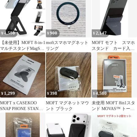
4,580
900
2,147
¥
¥
¥
【未使用】MOFT 8-in-1
moftスマホマグネット
MOFT モフト スマホ
マルチスタンドMagSafe
リング
スタンド カード入
対応ジェットブラック
れ 定期入れ スキミ
ング 横置き よこ
1,299
398
4,580
¥
¥
¥
MOFT x CASEKOO
MOFT マグネットマウ
未使用 MOFT 8in1スタ
SNAP PHONE STAND
ント ブラック
ンド MOVAS™ トープ
& GRIP
カードケース付