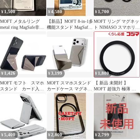
ラック
1,500
4,580
1,700
¥
¥
¥
MOFT メタルリング
【新品】MOFT 8-in-1多
MOFT リング マグネッ
metal ring MagSafe非対
機能スタンド MagSafe
ト NIMASO スマホリン
応スマホ用
ディープブルー
グ MagSafe対応
1,426
3,199
1,880
¥
¥
¥
MOFT モフト スマホ
MOFT スマホスタンド
【 新品 未開封 】
スタンド カード入
カードケース マグネッ
MOFT 超強力 極薄 ス
れ 定期入れ スキミ
ト式
マホ用 マグネットリン
ング 横置き よこ
グステッカー ブラック
MD019-1-BK 未使用 送
料無料
5,400
2,800
2,799
¥
¥
¥