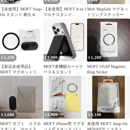
3,200
4,580
900
¥
¥
¥
【未使用】MOFT Snap-
【未使用】MOFT 8-in-1
Moft MagSafe マグネッ
On スタンド 耐久＆磁
マルチスタンド
トリングステッカー
力強化版ディープブル
MagSafe ディープブル
ー
ー
1,350
9,900
1,200
¥
¥
¥
【新品未使用品】
MOFT多機能カードケ
MOFT SNAP Magnetic
MOFT マグネットリン
ース＆スタンド
Ring Sticker
グ＋マウント セット
MB005SF
3,688
4,000
3,180
¥
¥
¥
MOFT モフト スマホ
MOFT iPhone用 マグネ
未使用 MOFT Snap-On
スタンド カード入
ット式スタンド バンカ
MOVAS™ ミスティグ