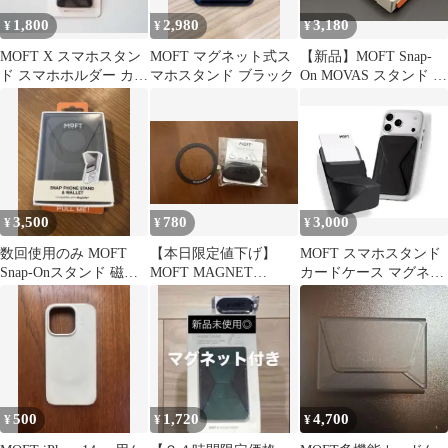
1,800
2,980
3,180
¥
¥
¥
MOFT X スマホスタン
MOFT マグネット式ス
【新品】MOFT Snap-
ド スマホホルダー カー
マホスタンド ブラック
On MOVAS スタンド ジ
ドケース （ネイビー）
ェットブラック
3,500
780
3,000
¥
¥
¥
数回使用のみ MOFT
【本日限定値下げ】
MOFT スマホスタンド
Snap-Onスタンド 磁力
MOFT MAGNET
カードケース マグネッ
強化版 トープ グレー
MOUNT マグネットマ
ト式
ウント
500
1,720
4,700
¥
¥
¥