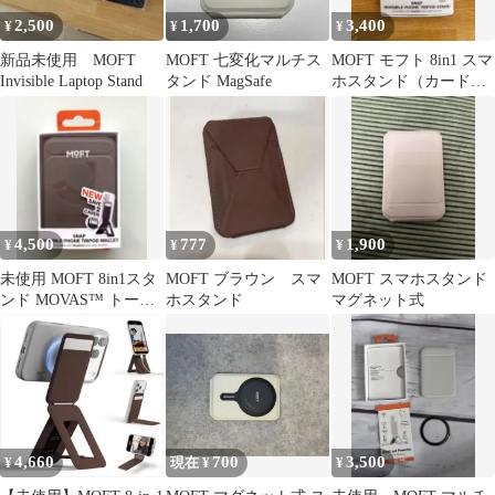
2,500
1,700
3,400
¥
¥
¥
新品未使用 MOFT
MOFT 七変化マルチス
MOFT モフト 8in1 スマ
Invisible Laptop Stand
タンド MagSafe
ホスタンド（カード収
納なし）
4,500
777
1,900
¥
¥
¥
未使用 MOFT 8in1スタ
MOFT ブラウン スマ
MOFT スマホスタンド
ンド MOVAS™ トープ
ホスタンド
マグネット式
カードケース付
4,660
700
3,500
¥
現在 ¥
¥