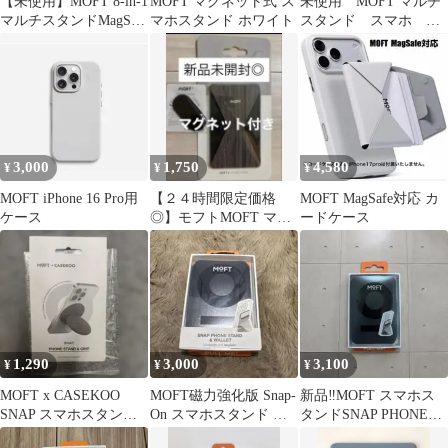
【未使用】MOFT 8-in-1
MOFT マグネット式 ス
未使用 MOFT マルチ
マルチスタンドMagSafe
マホスタンド ホワイト
スタンド スマホ 撮
対応カカオブラウン
影用 三脚 持ち運
び ホワイト
3,000
1,750
4,580
¥
¥
¥
MOFT iPhone 16 Pro用
【２４時間限定価格
MOFT MagSafe対応 カ
ケース
◎】モフトMOFT マグ
ードケース
ネット付き スマホス
タンド粘着式
1,290
3,000
3,100
¥
¥
¥
MOFT x CASEKOO
MOFT磁力強化版 Snap-
新品‼️MOFT スマホス
SNAP スマホスタンド
On スマホスタンド ミ
タンドSNAP PHONE
＆グリップ
ニマリスト MOVAS™
STAND & WALLET