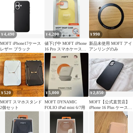
4,490
4,200
990
¥
¥
¥
MOFT iPhone17ケース
値下げ中 MOFT iPhone
新品未使用 MOFT アイ
レザー ブラック
16 Pro スマホケース
アンリングのみ
MagSafe対応
520
5,000
2,850
¥
¥
¥
MOFT スマホスタンド
MOFT DYNAMIC
MOFT【公式直営店】
2個セット
FOLIO iPad mini 6/7用
iPhone 16 Plus ケース
MagSafe 対応