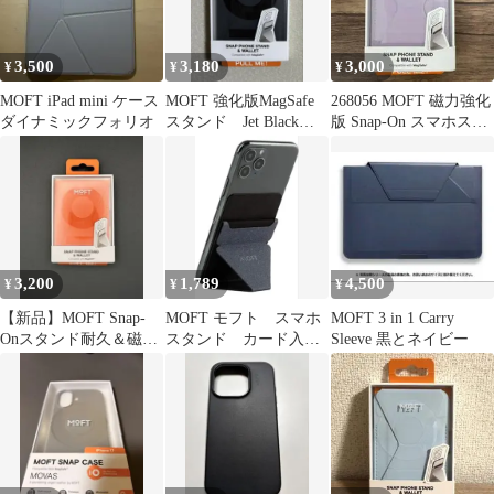
MS007MP-1-MO-JTBK
3,500
3,180
3,000
¥
¥
¥
MOFT iPad mini ケース
MOFT 強化版MagSafe
268056 MOFT 磁力強化
ダイナミックフォリオ
スタンド Jet Black
版 Snap-On スマホスタ
縦横対応 新品
ンド
3,200
1,789
4,500
¥
¥
¥
【新品】MOFT Snap-
MOFT モフト スマホ
MOFT 3 in 1 Carry
Onスタンド耐久＆磁力
スタンド カード入
Sleeve 黒とネイビー
強化版サンライズオレ
れ 定期入れ スキミ
ンジ
ング 横置き よこ