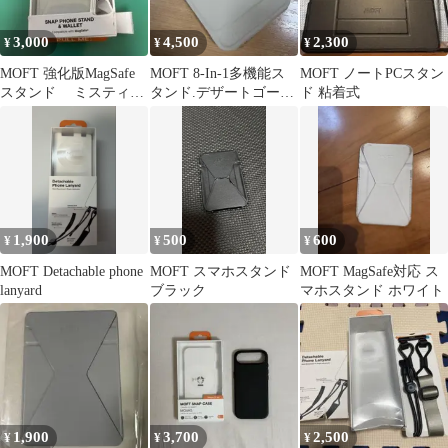
3,000
4,500
2,300
¥
¥
¥
MOFT 強化版MagSafe
MOFT 8-In-1多機能ス
MOFT ノートPCスタン
スタンド ミスティー
タンド.デザートゴール
ド 粘着式
グレー 縦横対応
ド
1,900
500
600
¥
¥
¥
MOFT Detachable phone
MOFT スマホスタンド
MOFT MagSafe対応 ス
lanyard
ブラック
マホスタンド ホワイト
1,900
3,700
2,500
¥
¥
¥