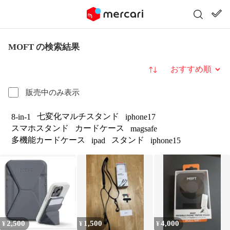
MOFT の検索結果
並び替え
販売中のみ表示
七変化マルチスタンド
8-in-1
iphone17
スマホスタンド
カードケース
magsafe
多機能カードケース
スタンド
ipad
iphone15
2,500
1,500
4,000
¥
¥
¥