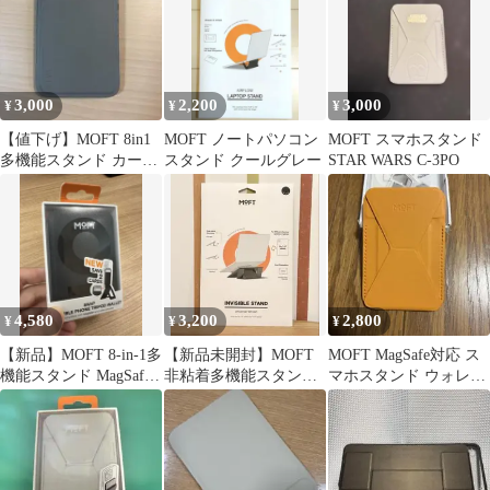
3,000
2,200
3,000
¥
¥
¥
【値下げ】MOFT 8in1
MOFT ノートパソコン
MOFT スマホスタンド
多機能スタンド カード
スタンド クールグレー
STAR WARS C-3PO
ケース付き トープ
4,580
3,200
2,800
¥
¥
¥
【新品】MOFT 8-in-1多
【新品未開封】MOFT
MOFT MagSafe対応 ス
機能スタンド MagSafe
非粘着多機能スタンド
マホスタンド ウォレッ
ジェットブラック
ジェットブラック 11〜
ト
14インチ