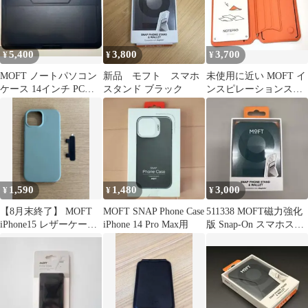
5,400
3,800
3,700
¥
¥
¥
MOFT ノートパソコン
新品 モフト スマホ
未使用に近い MOFT イ
ケース 14インチ PCケ
スタンド ブラック
ンスピレーションスタ
ース
ンド&ノート
1,590
1,480
3,000
¥
¥
¥
【8月末終了】 MOFT
MOFT SNAP Phone Case
511338 MOFT磁力強化
iPhone15 レザーケース
iPhone 14 Pro Max用
版 Snap-On スマホスタ
ミントグリーン
ンド