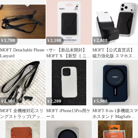
ラック
ラック
1,700
2,100
2,888
¥
¥
¥
MOFT Detachable Phone
<サ> 【新品未開封】
MOFT【公式直営店】
Lanyard
MOFT X 【新型 ミニマ
磁力強化版 スマホスタ
ム版】スマホスタンド
ンド（ジェットブラッ
(ナイトブラック)
ク）
2,000
2,200
5,980
¥
¥
¥
MOFT 全機種対応スリ
MOFT iPhone15Pro用ケ
MOFT 8-in-1多機能スマ
ングストラップ(アップ
ース
ホスタンド MagSafe対
グレード版） ブラッ
応 スマホスタンド
ク