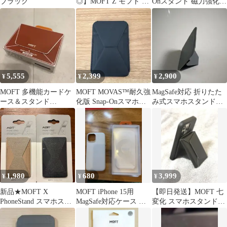
ブラック
◎】MOFT Z モフト PC
Onスタンド 磁力強化版
スタンド 軽量 オレンジ
スモークターコイズ
5,555
2,399
2,900
¥
¥
¥
MOFT 多機能カードケ
MOFT MOVAS™耐久強
MagSafe対応 折りたた
ース＆スタンド
化版 Snap-Onスマホス
み式スマホスタンド
MagSafe対応
タンド ブラック
MOFT ミニマリスト
MOVS
1,980
680
3,999
¥
¥
¥
新品★MOFT X
MOFT iPhone 15用
【即日発送】MOFT 七
PhoneStand スマホスタ
MagSafe対応ケース グ
変化 スマホスタンド
ンド
レー
MagSafe対応 ブラック