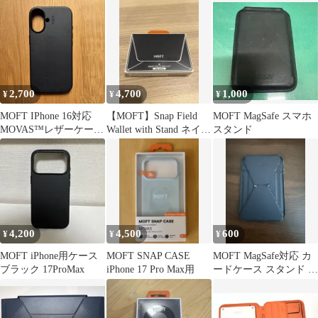
カードケース付
MagSafe対応
2,700
4,700
1,000
¥
¥
¥
MOFT IPhone 16対応
【MOFT】Snap Field
MOFT MagSafe スマホ
MOVAS™レザーケース
Wallet with Stand ネイビ
スタンド
ジェットブラック
ー
4,200
4,500
600
¥
¥
¥
MOFT iPhone用ケース
MOFT SNAP CASE
MOFT MagSafe対応 カ
ブラック 17ProMax
iPhone 17 Pro Max用
ードケース スタンド ネ
イビー