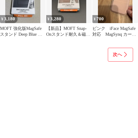
3,180
3,280
700
¥
¥
¥
MOFT 強化版MagSafe
【新品】MOFT Snap-
ピンク iFace MagSafe
スタンド Deep Blue 縦
Onスタンド耐久＆磁力
対応 MagSynq カード
横対応 新品
強化版カカオブラウン
ケース moft
次へ