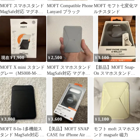
MOFT スマホスタンド
MOFT Compatible Phone
MOFT モフト七変化マ
MagSafe対応 マグネッ
Lanyard ブラック
ルチスタンド
ト iPhone
1,900
2,500
3,100
現在 ¥
¥
¥
MOFT X mini スタンド
MOFT スマホスタンド
【新品】MOFT Snap-
グレー（MS008-M-
MagSafe対応 マグネッ
On スマホスタンド
GRY-01）
ト 磁石 iPhone
MOVAS（耐久＆磁力強
化版）
3,800
3,600
1,100
¥
¥
¥
MOFT 8-In-1多機能ス
【美品】MOFT SNAP
モフト moft スマホスタ
タンド MagSafe対応 ブ
CASE for iPhone Air ブ
ンド magsafe 磁力