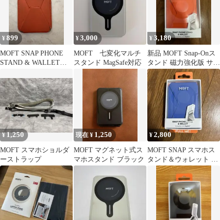
899
3,000
3,180
¥
¥
¥
MOFT SNAP PHONE
MOFT 七変化マルチ
新品 MOFT Snap-Onス
STAND & WALLET磁
スタンド MagSafe対応
タンド 磁力強化版 サン
力強化版 オレンジ
ライズオレンジ
1,250
1,250
2,800
¥
現在 ¥
¥
MOFT スマホショルダ
MOFT マグネット式ス
MOFT SNAP スマホス
ーストラップ
マホスタンド ブラック
タンド＆ウォレット ブ
ルー