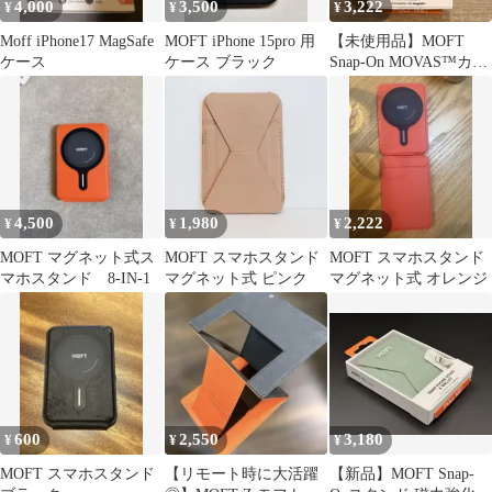
4,000
3,500
3,222
¥
¥
¥
Moff iPhone17 MagSafe
MOFT iPhone 15pro 用
【未使用品】MOFT
ケース
ケース ブラック
Snap-On MOVAS™カー
ドケース ●ミストブル
ー
4,500
1,980
2,222
¥
¥
¥
MOFT マグネット式ス
MOFT スマホスタンド
MOFT スマホスタンド
マホスタンド 8-IN-1
マグネット式 ピンク
マグネット式 オレンジ
600
2,550
3,180
¥
¥
¥
MOFT スマホスタンド
【リモート時に大活躍
【新品】MOFT Snap-