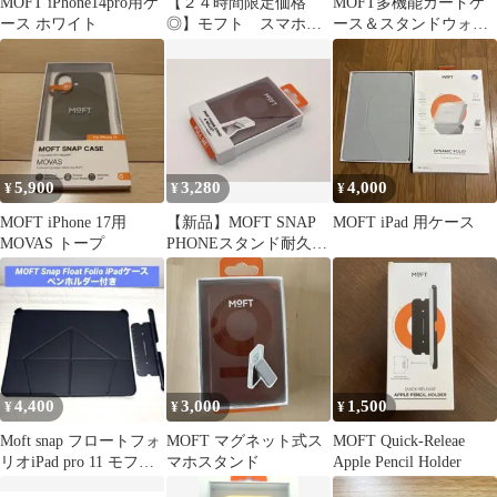
MOFT iPhone14pro用ケ
【２４時間限定価格
MOFT多機能カードケ
ース ホワイト
◎】モフト スマホス
ース＆スタンドウォレ
タンド 粘着式 ダー
ット（スタンド付き）
クグリーン MOFT
5,900
3,280
4,000
¥
¥
¥
MOFT iPhone 17用
【新品】MOFT SNAP
MOFT iPad 用ケース
MOVAS トープ
PHONEスタンド耐久＆
磁力強化版カカオブラ
ウン
4,400
3,000
1,500
¥
¥
¥
Moft snap フロートフォ
MOFT マグネット式ス
MOFT Quick-Releae
リオiPad pro 11 モフト
マホスタンド
Apple Pencil Holder
ペンホルダー