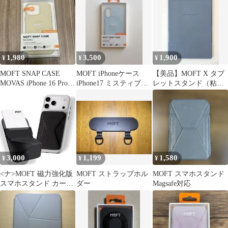
1,980
3,500
1,900
¥
¥
¥
MOFT SNAP CASE
MOFT iPhoneケース
【美品】MOFT X タブ
MOVAS iPhone 16 Pro
iPhone17 ミスティブル
レットスタンド（粘着
Max
ー
タイプ）
3,000
1,199
1,580
¥
¥
¥
<ナ>MOFT 磁力強化版
MOFT ストラップホル
MOFT スマホスタンド
スマホスタンド カード
ダー
Magsafe対応
ケース MagSafe対応 マ
グネット カード収納 ウ
ォレットスタンド スマ
ホグリップ 薄型軽量