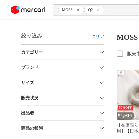
ンツにスキップ
MOSS
Q2
絞り込み
MOSS
クリア
カテゴリー
販売
ブランド
サイズ
販売状況
50%OFF
出品者
1,936
¥
【在庫限り
商品の状態
用】【日本
ロラックス 