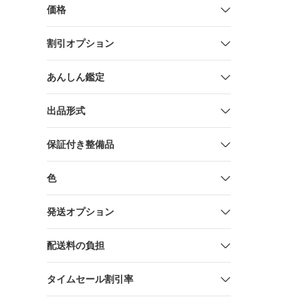
ビー枕 (モ
価格
ト 赤ちゃ
寝具 ガーゼ
割引オプション
クリスマス
ゼント ◆1
あんしん鑑定
出品形式
保証付き整備品
色
発送オプション
配送料の負担
タイムセール割引率