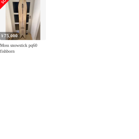
FISHBONE
75,000
¥
Moss snowstick pq60
fishborn