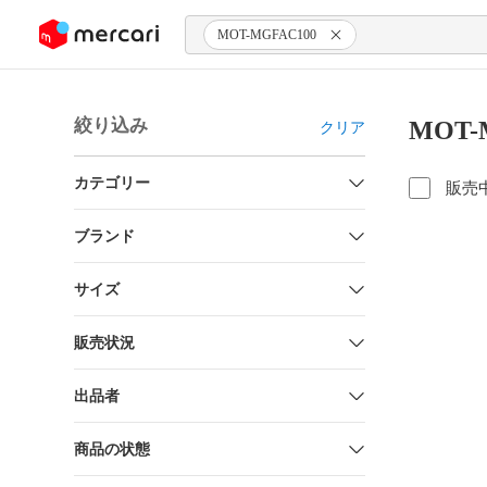
ンツにスキップ
MOT-MGFAC100
絞り込み
MOT-
クリア
カテゴリー
販売
ブランド
サイズ
販売状況
出品者
商品の状態