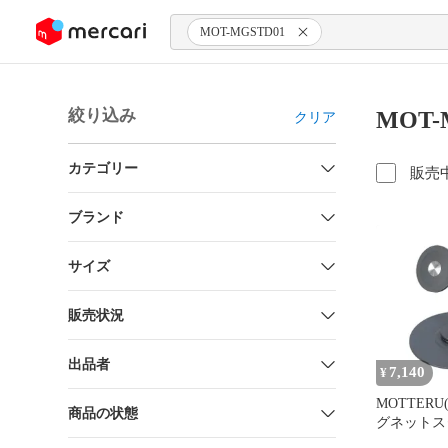
ンツにスキップ
MOT-MGSTD01
絞り込み
MOT-
クリア
カテゴリー
販売
ブランド
サイズ
販売状況
出品者
7,140
¥
MOTTERU
商品の状態
グネットス
MagSafe対応 