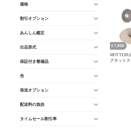
17e 17Pro 1
価格
Pixelsnap
360度回転
割引オプション
ミ製 メタ
カー付属 
発送
あんしん鑑定
7,090
¥
出品形式
MOTTERU
グネットス
保証付き整備品
MagSafe対応 
17e 17Pro 1
色
Pixelsnap
360度回転
ミ製 メタ
発送オプション
カー付属 
発送
配送料の負担
タイムセール割引率