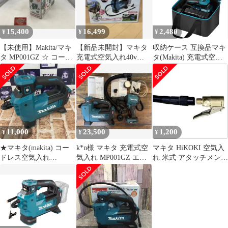
15,400
16,499
2,480
¥
¥
¥
【未使用】Makita/マキ
【新品未開封】マキタ
収納ケース 互換品マキ
タ MP001GZ ☆ コード
充電式空気入れ40v
タ(Makita) 充電式空気
レス空気入れ
MP001GZ
入れ18V MP180DRG/
[IT_GH252][小牧][M04]
MP181DZ/ MP001GZ/
MP100DZ, 携帯用空気
ポンプ、電池と充電器
スタンドボックス（ケ
ースのみ）
11,000
23,500
1,200
¥
¥
¥
★マキタ(makita) コー
k*n様 マキタ 充電式空
マキタ HiKOKI 空気入
ドレス空気入れ
気入れ MP001GZ エア
れ 米式 アタッチメント
MP001GZ【所沢店】
ダスタ AS001G
減圧ボタン付き