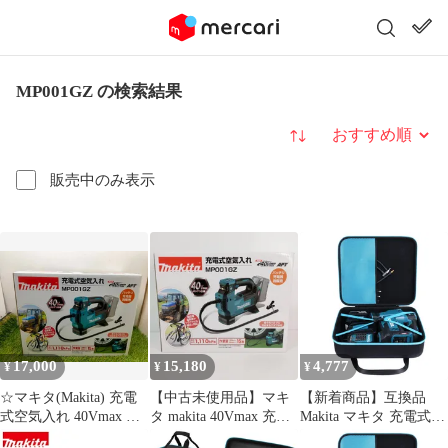
MP001GZ の検索結果
並び替え
販売中のみ表示
17,000
15,180
4,777
¥
¥
¥
☆マキタ(Makita) 充電
【中古未使用品】マキ
【新着商品】互換品
式空気入れ 40Vmax バ
タ makita 40Vmax 充電
Makita マキタ 充電式空
ッテリ・充電器別売
式空気入れ
気入れ