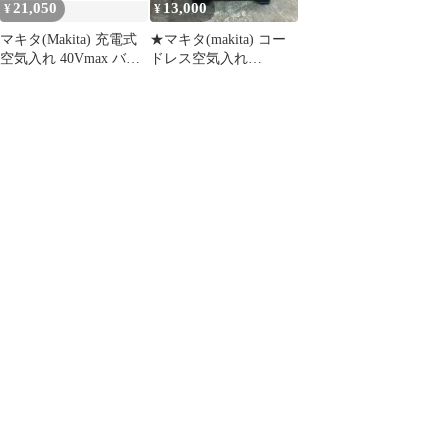
21,050
13,000
¥
¥
マキタ(Makita) 充電式
★マキタ(makita) コー
空気入れ 40Vmax バッ
ドレス空気入れ
テリ・充電器別売
MP001GZ【八潮店】
MP001GZｍａ df8ff63a