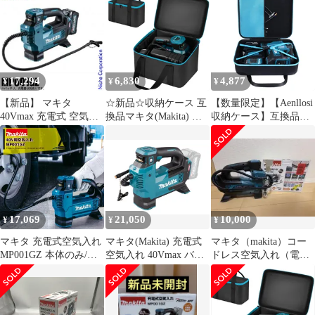
MP001GZ 新品・未使
MP001GZ(本体のみ) 〇
MP181DZ/MP001GZ（
用
YR-55147〇
ケースのみ）
17,294
6,830
4,877
¥
¥
¥
【新品】 マキタ
☆新品☆収納ケース 互
【数量限定】【Aenllosi
40Vmax 充電式 空気入
換品マキタ(Makita) 充
収納ケース】互換品
れ 本体のみ makita
電式空気入れ18V
Makita マキタ 充電式空
MP001GZ バッテリー・
MP180DRG/ MP181DZ/
気入れ
充電器別売り 純正品
MP001GZ/ MP100DZ,
MP181DZ/MP001GZ（
40V 電動空気入れ ポン
携帯用空気ポンプ、電
ケースのみ）
プ 空気入れ 電動 コー
池と充電器スタンドボ
ドレス タイヤ
ックス（ケースのみ）
45b28fe0
17,069
21,050
10,000
¥
¥
¥
マキタ 充電式空気入れ
マキタ(Makita) 充電式
マキタ（makita）コー
MP001GZ 本体のみ/バ
空気入れ 40Vmax バッ
ドレス空気入れ（電
ッテリ・充電器別売 最
テリ・充電器別売
動）MP001GZ 未使用
高圧力1,110kPa/吐出量
MP001GZｍａ 24a8d612
24L/min