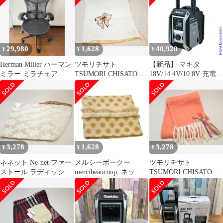
MR113 10
29,980
1,628
40,920
¥
¥
¥
Herman Miller ハーマン
ツモリチサト
【新品】 マキタ
ミラー ミラチェア
TSUMORI CHISATO ス
18V/14.4V/10.8V 充電式
MR113 正規品
トール フリル 蝶々 刺
ラジオ 本体のみ
繍 ホワイト レディース
(MR113) (B 黒)
j_p F-MR1130
3,278
1,628
3,278
¥
¥
¥
ネネット Ne-net ファー
メルシーボークー
ツモリチサト
ストール ラディッシュ
mercibeaucoup, ネック
TSUMORI CHISATO
柄 ベージュ レディース
ウォーマー ドット ファ
erfurt マフラー 刺繍 ピ
j_p F-MR1134
ー ベージュ レディース
ンク レディース j_p F-
F-MR1138
MR1131