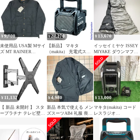
ブルー 本体のみ
9,800
22,270
13,670
¥
¥
¥
未使用品 USA製 Mサイ
【新品】 マキタ
イッセイミヤケ ISSEY
ズ MT RAINIER
（makita） 充電式スピ
MIYAKE ダウンマフラ
DESIGN MR11302 USA
ーカ 黒 MR203B 防水
ー/ストール シルバー
PANAMINT JACKET マ
防塵 屋外 Bluetooth対応
レディース j_p F-
ウントレイニアデザイ
18V 14.4V 10.8V 純正
MR1136
ン パナミントジャケッ
ト
11,132
4,980
13,000
¥
¥
¥
【 新品 未開封 】 スタ
新品 本気で使える メン
マキタ(makita) コード
ープラチナ テレビ壁掛
ズスーツAB4 礼服 喪服
レスラジオ
け金具 26~55インチ対
ダブルスーツ セットア
MR113B【町田店】
応 TVセッターアドバ
ップ
ンスMR113 S/Mサイズ
TVSADMR113MC 未使