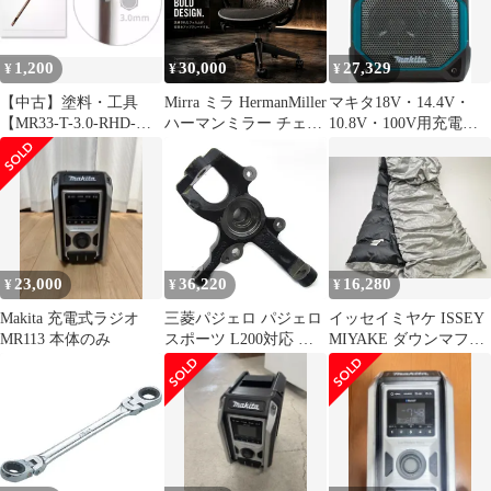
用 送料無料
1,200
30,000
27,329
¥
¥
¥
【中古】塗料・工具
Mirra ミラ HermanMiller
マキタ18V・14.4V・
【MR33-T-3.0-RHD-
ハーマンミラー チェア
10.8V・100V用充電式
TIP】 ワールドチャン
MR113AAM JOIFA339
スピーカ MR203 (本体
ピオンツール ボールポ
オフィスチェア 湘南台
のみ) バッテリ・充電
イントレンチ 3.0mm 交
店
器別売 SHIBASHO 国内
換用ビット [MR1134]
正規品 （柴商アクセサ
リバッグサービス）
23,000
36,220
16,280
¥
¥
¥
Makita 充電式ラジオ
三菱パジェロ パジェロ
イッセイミヤケ ISSEY
MR113 本体のみ
スポーツ L200対応 ス
MIYAKE ダウンマフラ
テアリングナックル
ー/ストール シルバー
MR113892〜MR113895
レディース j_p F-
MR1136