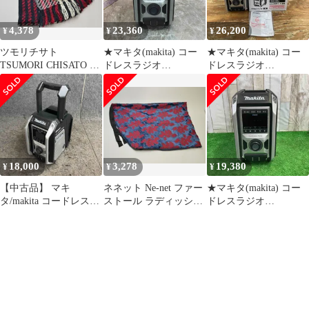
4,378
23,360
26,200
¥
¥
¥
ツモリチサト
★マキタ(makita) コー
★マキタ(makita) コー
TSUMORI CHISATO チ
ドレスラジオ
ドレスラジオ
ェック柄 マフラー ファ
MR113B【八潮店】
MR113B【柏店】
ー ポケット ネイビー×
レッド レディース j_p
F-MR1132
18,000
3,278
19,380
¥
¥
¥
【中古品】 マキ
ネネット Ne-net ファー
★マキタ(makita) コー
タ/makita コードレスラ
ストール ラディッシュ
ドレスラジオ
ジオ・MR113B 【鴻巣
柄 ネイビー レディース
MR113B【町田店】
店】
j_p F-MR1133