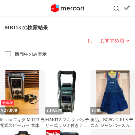
MR113 の検索結果
並び替え
販売中のみ表示
6%OFF
27,000
19,580
888
¥
¥
¥
Makita マキタ MR113 充
MAKITA マキタ バッテ
美品。BCBG GIRLS デ
電式スピーカー 本体
リー式ラジオ付きテレ
ニム ジャンバースカー
ビ コードレス式 MR113
トMR113