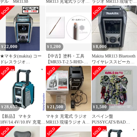
デル MR113B
MR113 充電式ラジオ
ラジオ MR113 現場での
Bluetooth対応
BGMなどに！中古品
22,000
1,200
8,000
¥
¥
¥
★マキタ(makita) コー
【中古】塗料・工具
Makita MR113 Bluetooth
ドレスラジオ
【MR33-T-2.5-RHD-
ワイヤレススピーカ
MR113【八尾店】
TIP】 ワールドチャン
ー ジャンク品
ピオンツール ボールポ
イントレンチ 2.5mm 交
換用ビット [MR1133]
28,657
21,500
1,500
¥
¥
¥
【新品】 マキタ
マキタ 充電式 ラジオ
スペイン盤
18V/14.4V/10.8V 充電式
MR113 現場ラジオ AC
PUSSYCATS/BAD
ラジオ 本体のみ
アダプター付き
GIRLS GO TO
(MR113) (青)
HELL/MUNSTER