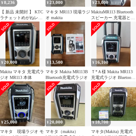
8,236
23,000
23,000
¥
¥
¥
【 新品 未開封 】 KTC
マキタ MR113 現場ラジ
MakitaMR113 Bluetooth
ラチェットめがねレン
オ makita
スピーカー.充電器とバ
チ(両頭型首振りタイ
ッテリーが付属
プ) 13×15mm MR11315F
未使用 送料無料
20,000
13,500
16,100
¥
¥
¥
Makita マキタ 充電式ラ
マキタ Makita MR113B
Ｔ*Ａ様 Makita MR113
ジオ MR113 本体
Bluetooth充電式ラジオ
充電式ラジオ Bluetooth
対応
25,000
20,000
18,700
¥
¥
¥
マキタ 現場ラジオ モ
マキタ（makita）
マキタ(Makita) 充電式