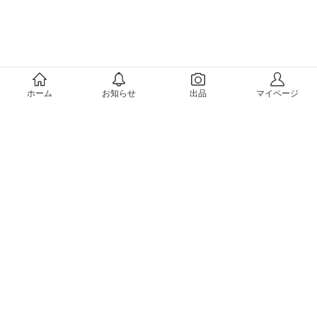
メルカリについて
ホーム
お知らせ
出品
マイページ
会社概要（運営会社）
採用情報
プレスリリース
公式ブログ
プレスキット
メルカリUS
メルカリShops
m department（エムデパ）
ヘルプ
ヘルプセンター（ガイド・お問い合わせ）
メルカリShopsでショップを開設する
メルカリShops ショップ管理画面にログイン
メルカリShops出店者向けガイド
お問い合わせ一覧