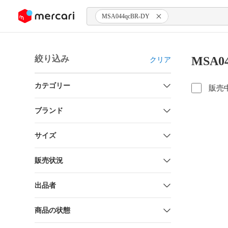
ンツにスキップ
MSA044qcBR-DY
絞り込み
MSA0
クリア
カテゴリー
販売
ブランド
サイズ
販売状況
出品者
商品の状態